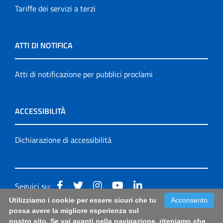
Tariffe dei servizi a terzi
ATTI DI NOTIFICA
Atti di notificazione per pubblici proclami
ACCESSIBILITÀ
Dichiarazione di accessibilità
Seguici su:
Utilizziamo i cookie per essere sicuri che tu
Acconsento
Accessibilità: form di segnalazione di prima istanza per
possa avere la migliore esperienza sul
nostro sito. Se vai avanti nella navigazione, riteniamo che