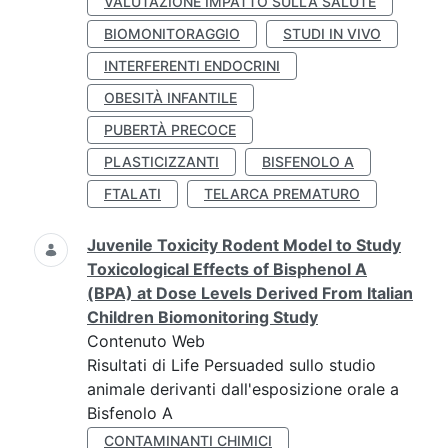
VALUTAZIONE IMPATTO SULLA SALUTE
BIOMONITORAGGIO
STUDI IN VIVO
INTERFERENTI ENDOCRINI
OBESITÀ INFANTILE
PUBERTÀ PRECOCE
PLASTICIZZANTI
BISFENOLO A
FTALATI
TELARCA PREMATURO
Juvenile Toxicity Rodent Model to Study
Toxicological Effects of Bisphenol A
(BPA) at Dose Levels Derived From Italian
Children Biomonitoring Study
Contenuto Web
Risultati di Life Persuaded sullo studio
animale derivanti dall'esposizione orale a
Bisfenolo A
CONTAMINANTI CHIMICI