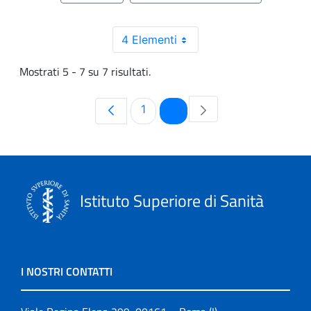
4 Elementi
Mostrati 5 - 7 su 7 risultati.
Pagina
Pagina
1
2
Istituto Superiore di Sanità
I NOSTRI CONTATTI