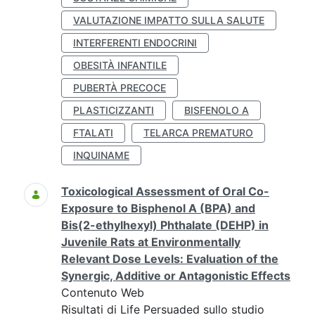
VALUTAZIONE IMPATTO SULLA SALUTE
INTERFERENTI ENDOCRINI
OBESITÀ INFANTILE
PUBERTÀ PRECOCE
PLASTICIZZANTI
BISFENOLO A
FTALATI
TELARCA PREMATURO
INQUINAME
Toxicological Assessment of Oral Co-
Exposure to Bisphenol A (BPA) and
Bis(2-ethylhexyl) Phthalate (DEHP) in
Juvenile Rats at Environmentally
Relevant Dose Levels: Evaluation of the
Synergic, Additive or Antagonistic Effects
Contenuto Web
Risultati di Life Persuaded sullo studio