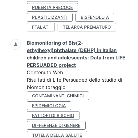
PUBERTÀ PRECOCE
PLASTICIZZANTI
BISFENOLO A
FTALATI
TELARCA PREMATURO
Biomonitoring of Bis(2-
ethylhexyl)phthalate (DEHP) in Italian
children and adolescents: Data from LIFE
PERSUADED project
Contenuto Web
Risultati di Life Persuaded dello studio di
biomonitoraggio
CONTAMINANTI CHIMICI
EPIDEMIOLOGIA
FATTORI DI RISCHIO
DIFFERENZE DI GENERE
TUTELA DELLA SALUTE