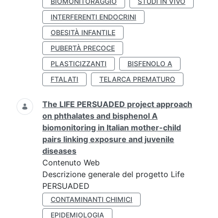
BIOMONITORAGGIO
STUDI IN VIVO
INTERFERENTI ENDOCRINI
OBESITÀ INFANTILE
PUBERTÀ PRECOCE
PLASTICIZZANTI
BISFENOLO A
FTALATI
TELARCA PREMATURO
The LIFE PERSUADED project approach
on phthalates and bisphenol A
biomonitoring in Italian mother-child
pairs linking exposure and juvenile
diseases
Contenuto Web
Descrizione generale del progetto Life
PERSUADED
CONTAMINANTI CHIMICI
EPIDEMIOLOGIA