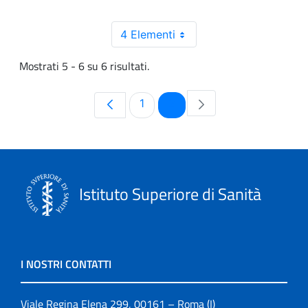
4 Elementi
Mostrati 5 - 6 su 6 risultati.
Pagina
Pagina
1
2
Istituto Superiore di Sanità
I NOSTRI CONTATTI
Viale Regina Elena 299, 00161 – Roma (I)