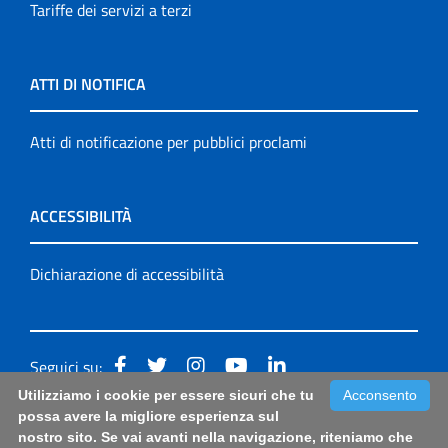
Tariffe dei servizi a terzi
ATTI DI NOTIFICA
Atti di notificazione per pubblici proclami
ACCESSIBILITÀ
Dichiarazione di accessibilità
Seguici su:
Utilizziamo i cookie per essere sicuri che tu
Acconsento
Accessibilità: form di segnalazione di prima istanza per
possa avere la migliore esperienza sul
nostro sito. Se vai avanti nella navigazione, riteniamo che
questa pagina
|
Note Legali
|
Sitemap