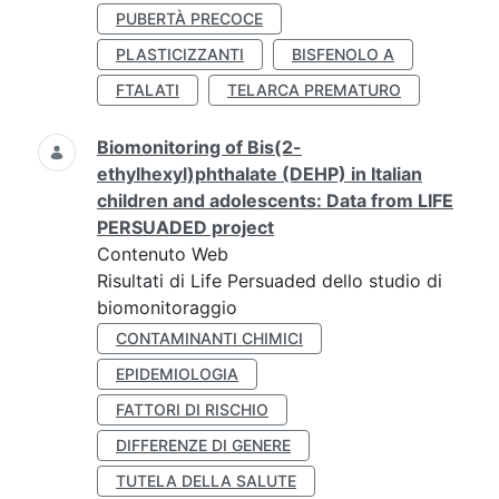
PUBERTÀ PRECOCE
PLASTICIZZANTI
BISFENOLO A
FTALATI
TELARCA PREMATURO
Biomonitoring of Bis(2-
ethylhexyl)phthalate (DEHP) in Italian
children and adolescents: Data from LIFE
PERSUADED project
Contenuto Web
Risultati di Life Persuaded dello studio di
biomonitoraggio
CONTAMINANTI CHIMICI
EPIDEMIOLOGIA
FATTORI DI RISCHIO
DIFFERENZE DI GENERE
TUTELA DELLA SALUTE