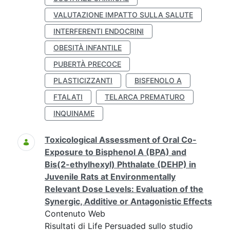
VALUTAZIONE IMPATTO SULLA SALUTE
INTERFERENTI ENDOCRINI
OBESITÀ INFANTILE
PUBERTÀ PRECOCE
PLASTICIZZANTI
BISFENOLO A
FTALATI
TELARCA PREMATURO
INQUINAME
Toxicological Assessment of Oral Co-
Exposure to Bisphenol A (BPA) and
Bis(2-ethylhexyl) Phthalate (DEHP) in
Juvenile Rats at Environmentally
Relevant Dose Levels: Evaluation of the
Synergic, Additive or Antagonistic Effects
Contenuto Web
Risultati di Life Persuaded sullo studio