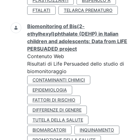
PLASTICIZZANTI
BISFENOLO A
FTALATI
TELARCA PREMATURO
Biomonitoring of Bis(2-
ethylhexyl)phthalate (DEHP) in Italian
children and adolescents: Data from LIFE
PERSUADED project
Contenuto Web
Risultati di Life Persuaded dello studio di
biomonitoraggio
CONTAMINANTI CHIMICI
EPIDEMIOLOGIA
FATTORI DI RISCHIO
DIFFERENZE DI GENERE
TUTELA DELLA SALUTE
BIOMARCATORI
INQUINAMENTO
PROMOZIONE DELLA SALUTE