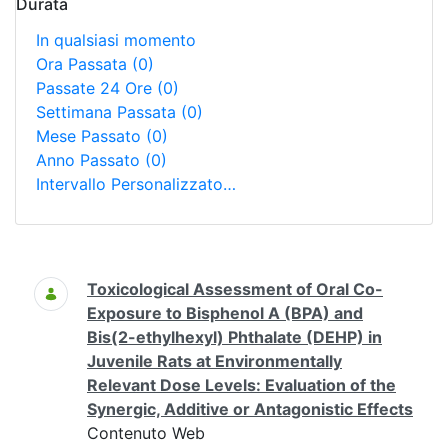
Durata
In qualsiasi momento
Ora Passata
(0)
Passate 24 Ore
(0)
Settimana Passata
(0)
Mese Passato
(0)
Anno Passato
(0)
Intervallo Personalizzato…
Ricerca
Toxicological Assessment of Oral Co-
Exposure to Bisphenol A (BPA) and
Bis(2-ethylhexyl) Phthalate (DEHP) in
Juvenile Rats at Environmentally
Relevant Dose Levels: Evaluation of the
Synergic, Additive or Antagonistic Effects
Contenuto Web