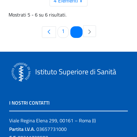
4 Elementi
Mostrati 5 - 6 su 6 risultati.
Pagina
Pagina
1
2
Istituto Superiore di Sanità
I NOSTRI CONTATTI
Viale Regina Elena 299, 00161 – Roma (I)
Partita I.V.A.
03657731000