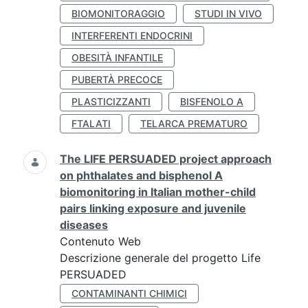
BIOMONITORAGGIO
STUDI IN VIVO
INTERFERENTI ENDOCRINI
OBESITÀ INFANTILE
PUBERTÀ PRECOCE
PLASTICIZZANTI
BISFENOLO A
FTALATI
TELARCA PREMATURO
The LIFE PERSUADED project approach
on phthalates and bisphenol A
biomonitoring in Italian mother-child
pairs linking exposure and juvenile
diseases
Contenuto Web
Descrizione generale del progetto Life
PERSUADED
CONTAMINANTI CHIMICI