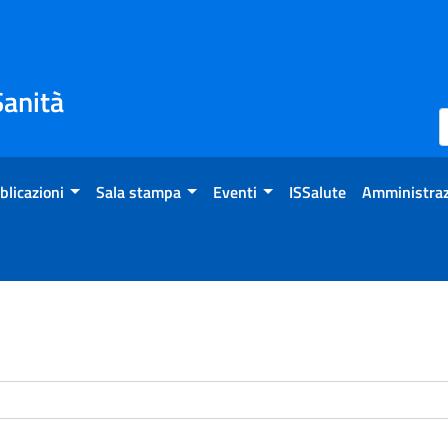
Sanità
blicazioni
Sala stampa
Eventi
ISSalute
Amministraz
enti