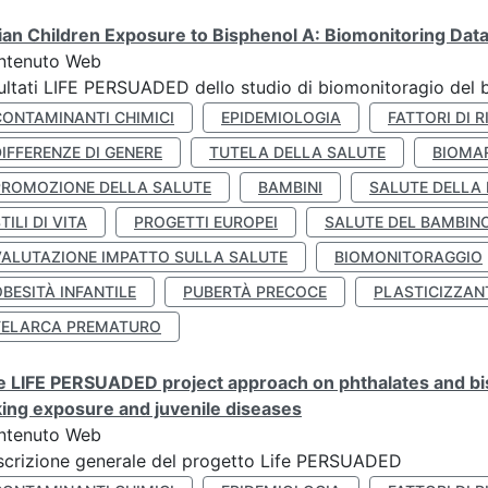
lian Children Exposure to Bisphenol A: Biomonitoring Da
ntenuto Web
ultati LIFE PERSUADED dello studio di biomonitoragio del 
CONTAMINANTI CHIMICI
EPIDEMIOLOGIA
FATTORI DI R
IFFERENZE DI GENERE
TUTELA DELLA SALUTE
BIOMA
PROMOZIONE DELLA SALUTE
BAMBINI
SALUTE DELLA
TILI DI VITA
PROGETTI EUROPEI
SALUTE DEL BAMBIN
VALUTAZIONE IMPATTO SULLA SALUTE
BIOMONITORAGGIO
BESITÀ INFANTILE
PUBERTÀ PRECOCE
PLASTICIZZAN
TELARCA PREMATURO
 LIFE PERSUADED project approach on phthalates and bisp
king exposure and juvenile diseases
ntenuto Web
crizione generale del progetto Life PERSUADED