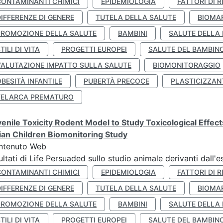
CONTAMINANTI CHIMICI
EPIDEMIOLOGIA
FATTORI DI R
IFFERENZE DI GENERE
TUTELA DELLA SALUTE
BIOMA
PROMOZIONE DELLA SALUTE
BAMBINI
SALUTE DELLA
TILI DI VITA
PROGETTI EUROPEI
SALUTE DEL BAMBIN
VALUTAZIONE IMPATTO SULLA SALUTE
BIOMONITORAGGIO
BESITÀ INFANTILE
PUBERTÀ PRECOCE
PLASTICIZZAN
TELARCA PREMATURO
enile Toxicity Rodent Model to Study Toxicological Effec
lian Children Biomonitoring Study
ntenuto Web
ultati di Life Persuaded sullo studio animale derivanti dall'
CONTAMINANTI CHIMICI
EPIDEMIOLOGIA
FATTORI DI R
IFFERENZE DI GENERE
TUTELA DELLA SALUTE
BIOMA
PROMOZIONE DELLA SALUTE
BAMBINI
SALUTE DELLA
TILI DI VITA
PROGETTI EUROPEI
SALUTE DEL BAMBIN