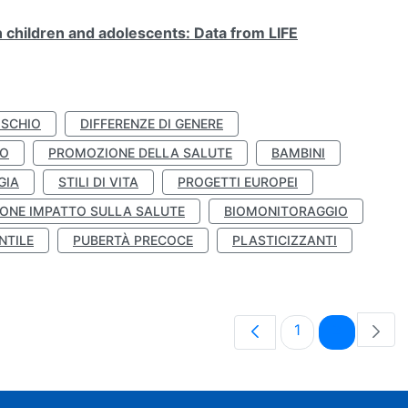
n children and adolescents: Data from LIFE
ISCHIO
DIFFERENZE DI GENERE
TO
PROMOZIONE DELLA SALUTE
BAMBINI
GIA
STILI DI VITA
PROGETTI EUROPEI
ONE IMPATTO SULLA SALUTE
BIOMONITORAGGIO
NTILE
PUBERTÀ PRECOCE
PLASTICIZZANTI
Pagina
Pagina
1
2