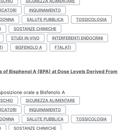
ISCHIO
SICUREZZA ALIMENTARE
RCATORI
INQUINAMENTO
 DONNA
SALUTE PUBBLICA
TOSSICOLOGIA
O
SOSTANZE CHIMICHE
STUDI IN VIVO
INTERFERENTI ENDOCRINI
TI
BISFENOLO A
FTALATI
ts of Bisphenol A (BPA) at Dose Levels Derived From
esposizione orale a Bisfenolo A
ISCHIO
SICUREZZA ALIMENTARE
RCATORI
INQUINAMENTO
 DONNA
SALUTE PUBBLICA
TOSSICOLOGIA
O
SOSTANZE CHIMICHE