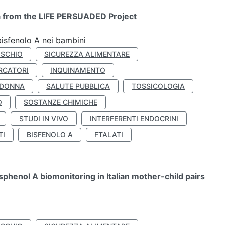
ta from the LIFE PERSUADED Project
bisfenolo A nei bambini
ISCHIO
SICUREZZA ALIMENTARE
RCATORI
INQUINAMENTO
 DONNA
SALUTE PUBBLICA
TOSSICOLOGIA
O
SOSTANZE CHIMICHE
STUDI IN VIVO
INTERFERENTI ENDOCRINI
TI
BISFENOLO A
FTALATI
henol A biomonitoring in Italian mother-child pairs