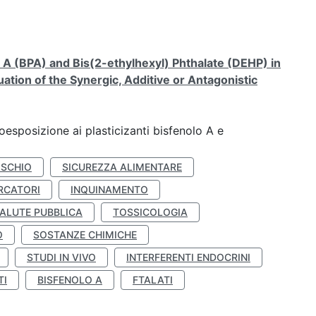
A (BPA) and Bis(2-ethylhexyl) Phthalate (DEHP) in
ation of the Synergic, Additive or Antagonistic
coesposizione ai plasticizanti bisfenolo A e
ISCHIO
SICUREZZA ALIMENTARE
RCATORI
INQUINAMENTO
ALUTE PUBBLICA
TOSSICOLOGIA
O
SOSTANZE CHIMICHE
STUDI IN VIVO
INTERFERENTI ENDOCRINI
TI
BISFENOLO A
FTALATI