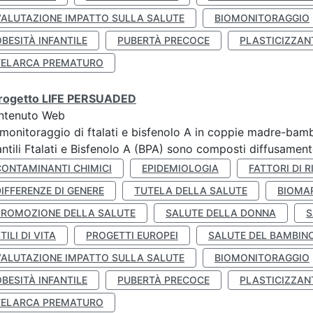
VALUTAZIONE IMPATTO SULLA SALUTE
BIOMONITORAGGIO
BESITÀ INFANTILE
PUBERTÀ PRECOCE
PLASTICIZZAN
TELARCA PREMATURO
 progetto LIFE PERSUADED
ntenuto Web
monitoraggio di ftalati e bisfenolo A in coppie madre-bamb
antili Ftalati e Bisfenolo A (BPA) sono composti diffusamente 
CONTAMINANTI CHIMICI
EPIDEMIOLOGIA
FATTORI DI R
IFFERENZE DI GENERE
TUTELA DELLA SALUTE
BIOMA
PROMOZIONE DELLA SALUTE
SALUTE DELLA DONNA
S
TILI DI VITA
PROGETTI EUROPEI
SALUTE DEL BAMBIN
VALUTAZIONE IMPATTO SULLA SALUTE
BIOMONITORAGGIO
BESITÀ INFANTILE
PUBERTÀ PRECOCE
PLASTICIZZAN
TELARCA PREMATURO