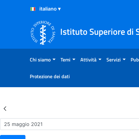
Salta al Contenuto
Salta al Footer
Istituto Superiore di 
Chi siamo
Temi
Attività
Servizi
Pub
Protezione dei dati
Risultati della Ricerca - Ev