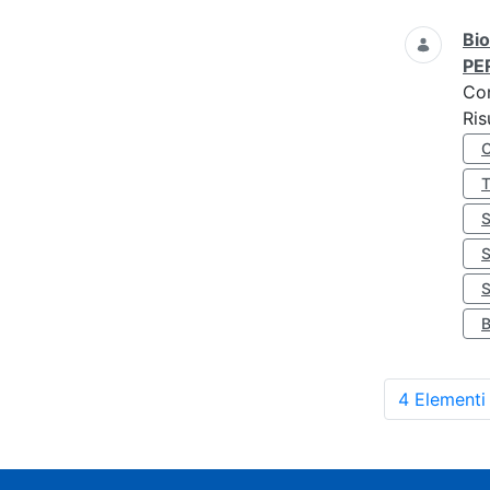
Bio
PE
Co
Ris
S
4 Elementi