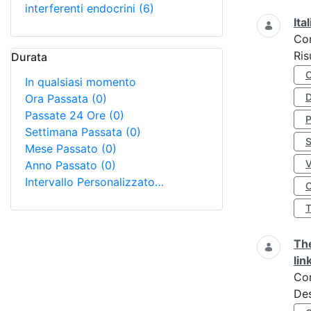
interferenti endocrini
(6)
Ita
Co
Ris
Durata
In qualsiasi momento
D
Ora Passata
(0)
Passate 24 Ore
(0)
Settimana Passata
(0)
S
Mese Passato
(0)
Anno Passato
(0)
Intervallo Personalizzato…
O
The
lin
Co
Des