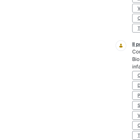
O
Il
Co
Bio
inf
D
S
O