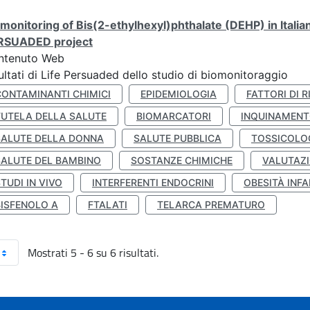
monitoring of Bis(2-ethylhexyl)phthalate (DEHP) in Italia
RSUADED project
ntenuto Web
ultati di Life Persuaded dello studio di biomonitoraggio
CONTAMINANTI CHIMICI
EPIDEMIOLOGIA
FATTORI DI R
TUTELA DELLA SALUTE
BIOMARCATORI
INQUINAMEN
SALUTE DELLA DONNA
SALUTE PUBBLICA
TOSSICOLO
SALUTE DEL BAMBINO
SOSTANZE CHIMICHE
VALUTAZI
TUDI IN VIVO
INTERFERENTI ENDOCRINI
OBESITÀ INFA
BISFENOLO A
FTALATI
TELARCA PREMATURO
Mostrati 5 - 6 su 6 risultati.