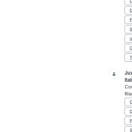
D
S
O
Juv
Ita
Co
Ris
D
S