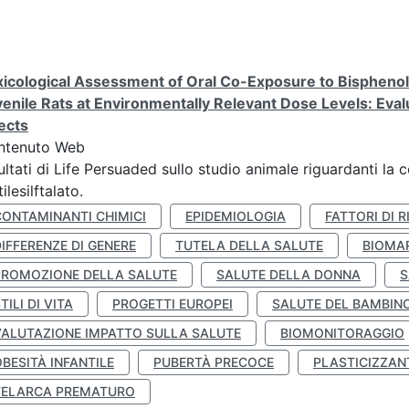
icological Assessment of Oral Co-Exposure to Bisphenol 
enile Rats at Environmentally Relevant Dose Levels: Evalu
ects
ntenuto Web
ultati di Life Persuaded sullo studio animale riguardanti la 
tilesilftalato.
CONTAMINANTI CHIMICI
EPIDEMIOLOGIA
FATTORI DI R
IFFERENZE DI GENERE
TUTELA DELLA SALUTE
BIOMA
PROMOZIONE DELLA SALUTE
SALUTE DELLA DONNA
S
TILI DI VITA
PROGETTI EUROPEI
SALUTE DEL BAMBIN
VALUTAZIONE IMPATTO SULLA SALUTE
BIOMONITORAGGIO
BESITÀ INFANTILE
PUBERTÀ PRECOCE
PLASTICIZZAN
TELARCA PREMATURO