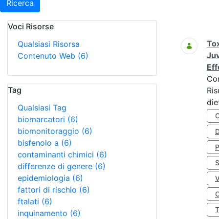
Ricerca
Voci Risorse
Ricerca
Tox
Qualsiasi Risorsa
Juv
Contenuto Web
(6)
Eff
Co
Tag
Ris
die
Qualsiasi Tag
biomarcatori
(6)
biomonitoraggio
(6)
D
bisfenolo a
(6)
contaminanti chimici
(6)
S
differenze di genere
(6)
epidemiologia
(6)
fattori di rischio
(6)
O
ftalati
(6)
inquinamento
(6)