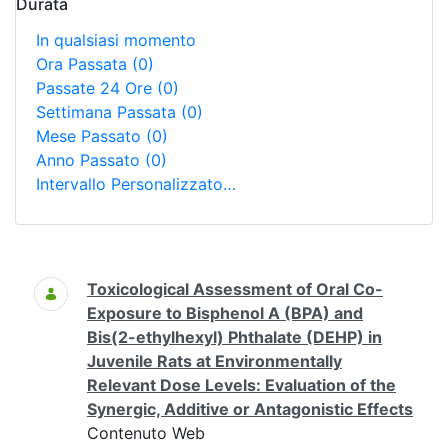
Durata
In qualsiasi momento
Ora Passata
(0)
Passate 24 Ore
(0)
Settimana Passata
(0)
Mese Passato
(0)
Anno Passato
(0)
Intervallo Personalizzato…
Ricerca
Toxicological Assessment of Oral Co-
Exposure to Bisphenol A (BPA) and
Bis(2-ethylhexyl) Phthalate (DEHP) in
Juvenile Rats at Environmentally
Relevant Dose Levels: Evaluation of the
Synergic, Additive or Antagonistic Effects
Contenuto Web