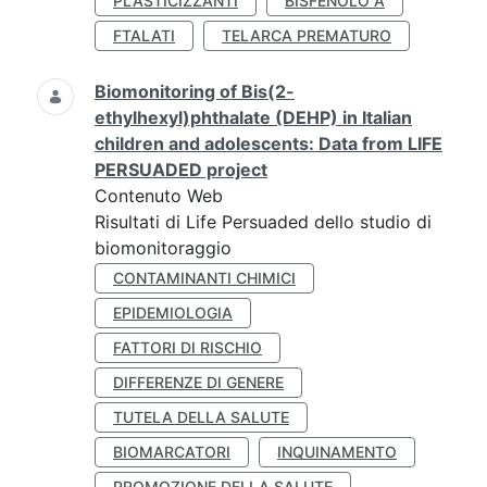
PLASTICIZZANTI
BISFENOLO A
FTALATI
TELARCA PREMATURO
Biomonitoring of Bis(2-
ethylhexyl)phthalate (DEHP) in Italian
children and adolescents: Data from LIFE
PERSUADED project
Contenuto Web
Risultati di Life Persuaded dello studio di
biomonitoraggio
CONTAMINANTI CHIMICI
EPIDEMIOLOGIA
FATTORI DI RISCHIO
DIFFERENZE DI GENERE
TUTELA DELLA SALUTE
BIOMARCATORI
INQUINAMENTO
PROMOZIONE DELLA SALUTE