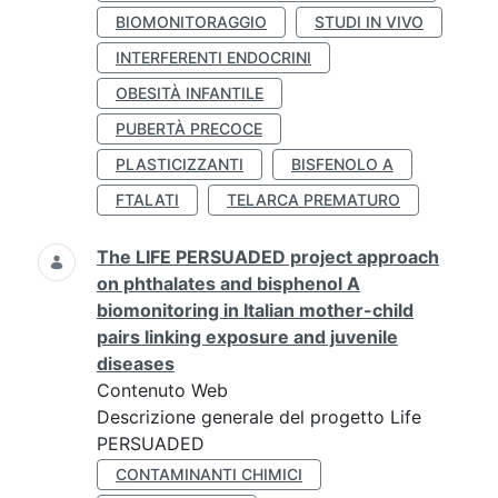
BIOMONITORAGGIO
STUDI IN VIVO
INTERFERENTI ENDOCRINI
OBESITÀ INFANTILE
PUBERTÀ PRECOCE
PLASTICIZZANTI
BISFENOLO A
FTALATI
TELARCA PREMATURO
The LIFE PERSUADED project approach
on phthalates and bisphenol A
biomonitoring in Italian mother-child
pairs linking exposure and juvenile
diseases
Contenuto Web
Descrizione generale del progetto Life
PERSUADED
CONTAMINANTI CHIMICI