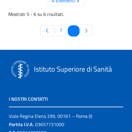
4 Elementi
Mostrati 5 - 6 su 6 risultati.
Pagina
Pagina
1
2
Istituto Superiore di Sanità
I NOSTRI CONTATTI
Viale Regina Elena 299, 00161 – Roma (I)
Partita I.V.A.
03657731000