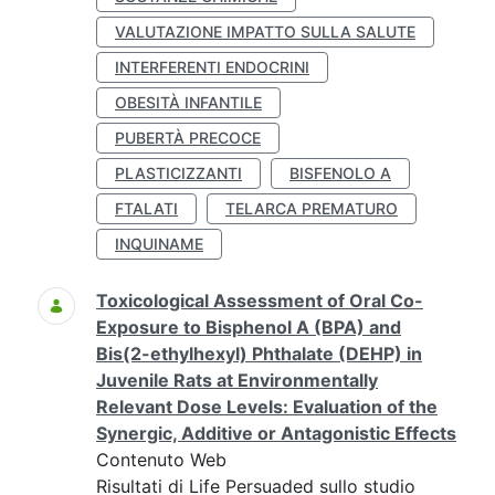
VALUTAZIONE IMPATTO SULLA SALUTE
INTERFERENTI ENDOCRINI
OBESITÀ INFANTILE
PUBERTÀ PRECOCE
PLASTICIZZANTI
BISFENOLO A
FTALATI
TELARCA PREMATURO
INQUINAME
Toxicological Assessment of Oral Co-
Exposure to Bisphenol A (BPA) and
Bis(2-ethylhexyl) Phthalate (DEHP) in
Juvenile Rats at Environmentally
Relevant Dose Levels: Evaluation of the
Synergic, Additive or Antagonistic Effects
Contenuto Web
Risultati di Life Persuaded sullo studio