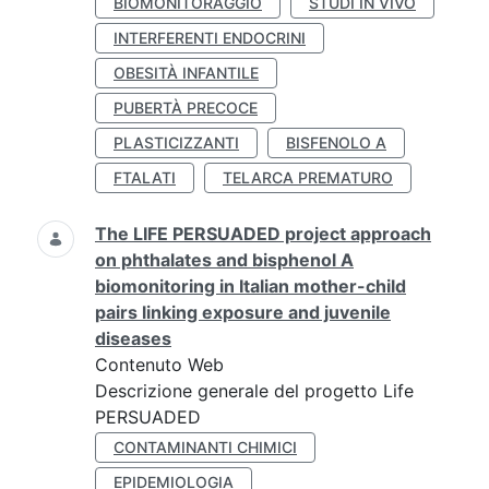
BIOMONITORAGGIO
STUDI IN VIVO
INTERFERENTI ENDOCRINI
OBESITÀ INFANTILE
PUBERTÀ PRECOCE
PLASTICIZZANTI
BISFENOLO A
FTALATI
TELARCA PREMATURO
The LIFE PERSUADED project approach
on phthalates and bisphenol A
biomonitoring in Italian mother-child
pairs linking exposure and juvenile
diseases
Contenuto Web
Descrizione generale del progetto Life
PERSUADED
CONTAMINANTI CHIMICI
EPIDEMIOLOGIA