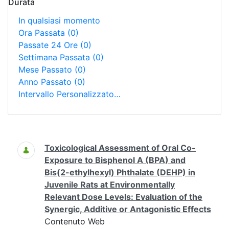
Durata
In qualsiasi momento
Ora Passata
(0)
Passate 24 Ore
(0)
Settimana Passata
(0)
Mese Passato
(0)
Anno Passato
(0)
Intervallo Personalizzato…
Ricerca
Toxicological Assessment of Oral Co-
Exposure to Bisphenol A (BPA) and
Bis(2-ethylhexyl) Phthalate (DEHP) in
Juvenile Rats at Environmentally
Relevant Dose Levels: Evaluation of the
Synergic, Additive or Antagonistic Effects
Contenuto Web