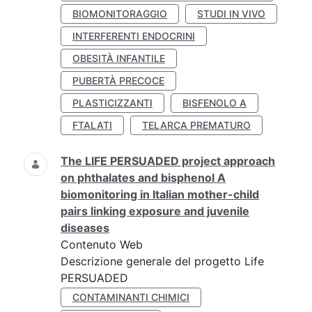
BIOMONITORAGGIO
STUDI IN VIVO
INTERFERENTI ENDOCRINI
OBESITÀ INFANTILE
PUBERTÀ PRECOCE
PLASTICIZZANTI
BISFENOLO A
FTALATI
TELARCA PREMATURO
The LIFE PERSUADED project approach
on phthalates and bisphenol A
biomonitoring in Italian mother-child
pairs linking exposure and juvenile
diseases
Contenuto Web
Descrizione generale del progetto Life
PERSUADED
CONTAMINANTI CHIMICI