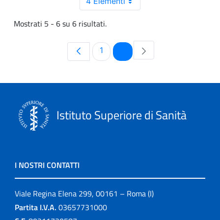
4 Elementi
Mostrati 5 - 6 su 6 risultati.
Pagina
Pagina
1
2
Istituto Superiore di Sanità
I NOSTRI CONTATTI
Viale Regina Elena 299, 00161 – Roma (I)
Partita I.V.A.
03657731000