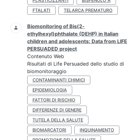
PLASTICIZZANTI
BISFENOLO A
FTALATI
TELARCA PREMATURO
Biomonitoring of Bis(2-
ethylhexyl)phthalate (DEHP) in Italian
children and adolescents: Data from LIFE
PERSUADED project
Contenuto Web
Risultati di Life Persuaded dello studio di
biomonitoraggio
CONTAMINANTI CHIMICI
EPIDEMIOLOGIA
FATTORI DI RISCHIO
DIFFERENZE DI GENERE
TUTELA DELLA SALUTE
BIOMARCATORI
INQUINAMENTO
PROMOZIONE DELLA SALUTE