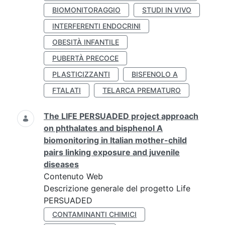
BIOMONITORAGGIO
STUDI IN VIVO
INTERFERENTI ENDOCRINI
OBESITÀ INFANTILE
PUBERTÀ PRECOCE
PLASTICIZZANTI
BISFENOLO A
FTALATI
TELARCA PREMATURO
The LIFE PERSUADED project approach
on phthalates and bisphenol A
biomonitoring in Italian mother-child
pairs linking exposure and juvenile
diseases
Contenuto Web
Descrizione generale del progetto Life
PERSUADED
CONTAMINANTI CHIMICI