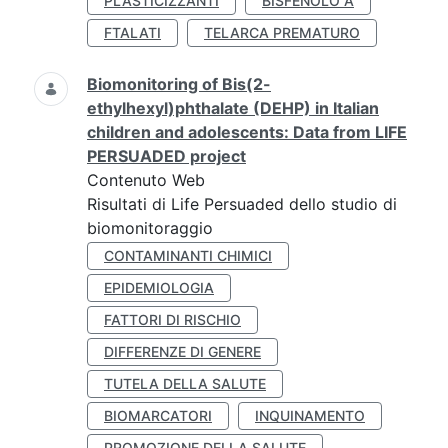
PLASTICIZZANTI
BISFENOLO A
FTALATI
TELARCA PREMATURO
Biomonitoring of Bis(2-
ethylhexyl)phthalate (DEHP) in Italian
children and adolescents: Data from LIFE
PERSUADED project
Contenuto Web
Risultati di Life Persuaded dello studio di
biomonitoraggio
CONTAMINANTI CHIMICI
EPIDEMIOLOGIA
FATTORI DI RISCHIO
DIFFERENZE DI GENERE
TUTELA DELLA SALUTE
BIOMARCATORI
INQUINAMENTO
PROMOZIONE DELLA SALUTE