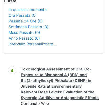
Durata
In qualsiasi momento
Ora Passata
(0)
Passate 24 Ore
(0)
Settimana Passata
(0)
Mese Passato
(0)
Anno Passato
(0)
Intervallo Personalizzato…
Ricerca
Toxicological Assessment of Oral Co-
Exposure to Bisphenol A (BPA) and
Bis(2-ethylhexyl) Phthalate (DEHP) in
Juvenile Rats at Environmentally
Relevant Dose Levels: Evaluation of the
Synergic, Additive or Antagonistic Effects
Contenuto Web