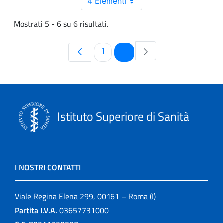
4 Elementi
Mostrati 5 - 6 su 6 risultati.
Pagina
Pagina
1
2
Istituto Superiore di Sanità
I NOSTRI CONTATTI
Viale Regina Elena 299, 00161 – Roma (I)
Partita I.V.A.
03657731000