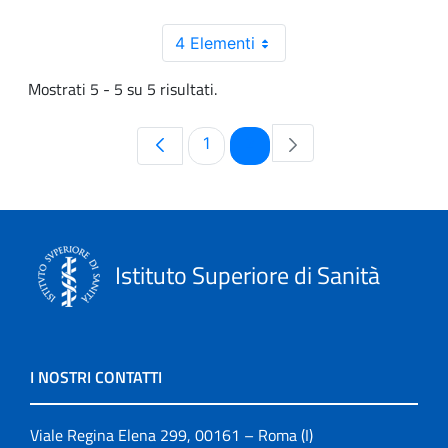
4 Elementi
Mostrati 5 - 5 su 5 risultati.
Pagina
Pagina
1
2
Istituto Superiore di Sanità
I NOSTRI CONTATTI
Viale Regina Elena 299, 00161 – Roma (I)