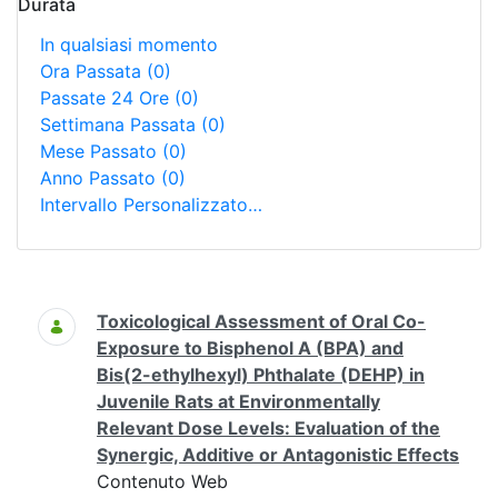
Durata
In qualsiasi momento
Ora Passata
(0)
Passate 24 Ore
(0)
Settimana Passata
(0)
Mese Passato
(0)
Anno Passato
(0)
Intervallo Personalizzato…
Ricerca
Toxicological Assessment of Oral Co-
Exposure to Bisphenol A (BPA) and
Bis(2-ethylhexyl) Phthalate (DEHP) in
Juvenile Rats at Environmentally
Relevant Dose Levels: Evaluation of the
Synergic, Additive or Antagonistic Effects
Contenuto Web