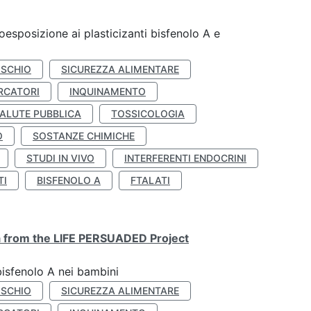
coesposizione ai plasticizanti bisfenolo A e
ISCHIO
SICUREZZA ALIMENTARE
RCATORI
INQUINAMENTO
ALUTE PUBBLICA
TOSSICOLOGIA
O
SOSTANZE CHIMICHE
STUDI IN VIVO
INTERFERENTI ENDOCRINI
TI
BISFENOLO A
FTALATI
ta from the LIFE PERSUADED Project
bisfenolo A nei bambini
ISCHIO
SICUREZZA ALIMENTARE