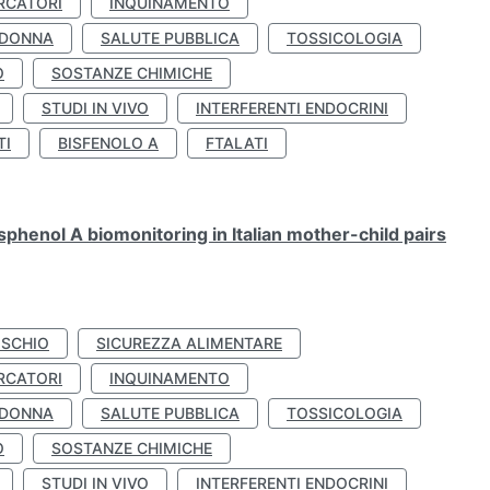
RCATORI
INQUINAMENTO
 DONNA
SALUTE PUBBLICA
TOSSICOLOGIA
O
SOSTANZE CHIMICHE
STUDI IN VIVO
INTERFERENTI ENDOCRINI
TI
BISFENOLO A
FTALATI
henol A biomonitoring in Italian mother-child pairs
ISCHIO
SICUREZZA ALIMENTARE
RCATORI
INQUINAMENTO
 DONNA
SALUTE PUBBLICA
TOSSICOLOGIA
O
SOSTANZE CHIMICHE
STUDI IN VIVO
INTERFERENTI ENDOCRINI