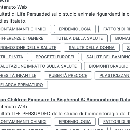
ects
ntenuto Web
ultati di Life Persuaded sullo studio animale riguardanti la 
tilesilftalato.
CONTAMINANTI CHIMICI
EPIDEMIOLOGIA
FATTORI DI R
IFFERENZE DI GENERE
TUTELA DELLA SALUTE
BIOMA
PROMOZIONE DELLA SALUTE
SALUTE DELLA DONNA
S
TILI DI VITA
PROGETTI EUROPEI
SALUTE DEL BAMBIN
VALUTAZIONE IMPATTO SULLA SALUTE
BIOMONITORAGGIO
BESITÀ INFANTILE
PUBERTÀ PRECOCE
PLASTICIZZAN
TELARCA PREMATURO
lian Children Exposure to Bisphenol A: Biomonitoring Da
ntenuto Web
ultati LIFE PERSUADED dello studio di biomonitoragio del 
CONTAMINANTI CHIMICI
EPIDEMIOLOGIA
FATTORI DI R