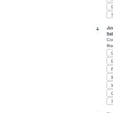
O
Juv
Ita
Co
Ris
D
S
O