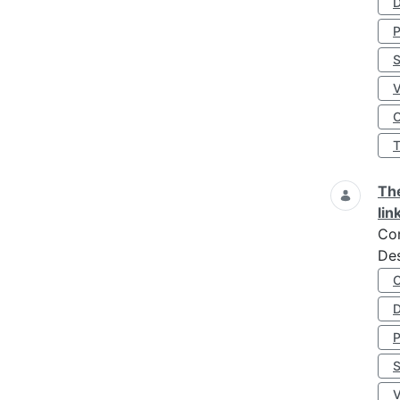
D
S
O
The
lin
Co
Des
D
S