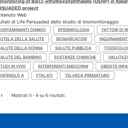
monitoring of Bis(2-ethylhexyl)phthalate (DEHP) in Italia
RSUADED project
ntenuto Web
ultati di Life Persuaded dello studio di biomonitoraggio
CONTAMINANTI CHIMICI
EPIDEMIOLOGIA
FATTORI DI R
TUTELA DELLA SALUTE
BIOMARCATORI
INQUINAMEN
SALUTE DELLA DONNA
SALUTE PUBBLICA
TOSSICOLO
SALUTE DEL BAMBINO
SOSTANZE CHIMICHE
VALUTAZI
TUDI IN VIVO
INTERFERENTI ENDOCRINI
OBESITÀ INFA
BISFENOLO A
FTALATI
TELARCA PREMATURO
Mostrati 5 - 6 su 6 risultati.