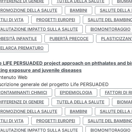
IFFERENZE DI GENERE
TUTELA DELLA SALUTE
BIOMA
PROMOZIONE DELLA SALUTE
BAMBINI
SALUTE DELLA
TILI DI VITA
PROGETTI EUROPEI
SALUTE DEL BAMBIN
VALUTAZIONE IMPATTO SULLA SALUTE
BIOMONITORAGGIO
BESITÀ INFANTILE
PUBERTÀ PRECOCE
PLASTICIZZAN
TELARCA PREMATURO
 LIFE PERSUADED project approach on phthalates and bisp
king exposure and juvenile diseases
ntenuto Web
crizione generale del progetto Life PERSUADED
CONTAMINANTI CHIMICI
EPIDEMIOLOGIA
FATTORI DI R
IFFERENZE DI GENERE
TUTELA DELLA SALUTE
BIOMA
PROMOZIONE DELLA SALUTE
BAMBINI
SALUTE DELLA
TILI DI VITA
PROGETTI EUROPEI
SALUTE DEL BAMBIN
VALUTAZIONE IMPATTO SULLA SALUTE
BIOMONITORAGGIO