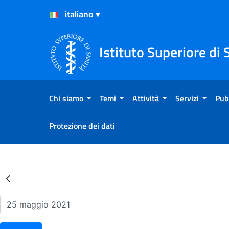
Salta al Contenuto
Salta al Footer
Istituto Superiore di 
Chi siamo
Temi
Attività
Servizi
Pub
Protezione dei dati
Risultati della Ricerca - Ev