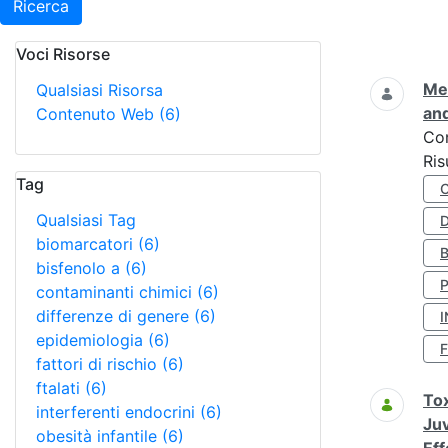
Ricerca
Voci Risorse
Ricerca
Met
Qualsiasi Risorsa
and
Contenuto Web
(6)
Co
Ris
Tag
Qualsiasi Tag
D
biomarcatori
(6)
bisfenolo a
(6)
contaminanti chimici
(6)
differenze di genere
(6)
I
epidemiologia
(6)
fattori di rischio
(6)
ftalati
(6)
Tox
interferenti endocrini
(6)
Juv
obesità infantile
(6)