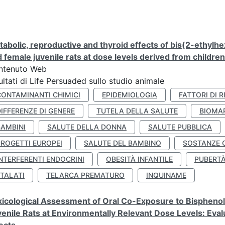
abolic, reproductive and thyroid effects of bis(2-ethylhe
 female juvenile rats at dose levels derived from childre
ntenuto Web
ultati di Life Persuaded sullo studio animale
CONTAMINANTI CHIMICI
EPIDEMIOLOGIA
FATTORI DI R
IFFERENZE DI GENERE
TUTELA DELLA SALUTE
BIOMA
BAMBINI
SALUTE DELLA DONNA
SALUTE PUBBLICA
PROGETTI EUROPEI
SALUTE DEL BAMBINO
SOSTANZE 
NTERFERENTI ENDOCRINI
OBESITÀ INFANTILE
PUBERT
FTALATI
TELARCA PREMATURO
INQUINAME
icological Assessment of Oral Co-Exposure to Bisphenol 
enile Rats at Environmentally Relevant Dose Levels: Evalu