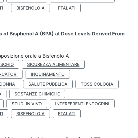
TI
BISFENOLO A
FTALATI
ts of Bisphenol A (BPA) at Dose Levels Derived From
esposizione orale a Bisfenolo A
ISCHIO
SICUREZZA ALIMENTARE
RCATORI
INQUINAMENTO
 DONNA
SALUTE PUBBLICA
TOSSICOLOGIA
O
SOSTANZE CHIMICHE
STUDI IN VIVO
INTERFERENTI ENDOCRINI
TI
BISFENOLO A
FTALATI