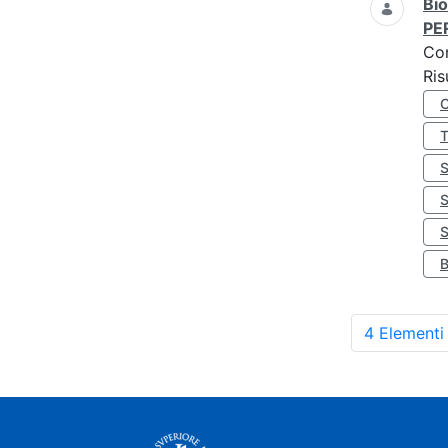
Bio
PE
Co
Ris
S
4 Elementi