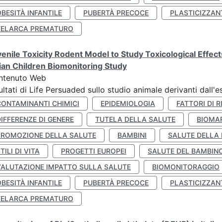
BESITÀ INFANTILE
PUBERTÀ PRECOCE
PLASTICIZZAN
TELARCA PREMATURO
enile Toxicity Rodent Model to Study Toxicological Effec
lian Children Biomonitoring Study
ntenuto Web
ultati di Life Persuaded sullo studio animale derivanti dall'
CONTAMINANTI CHIMICI
EPIDEMIOLOGIA
FATTORI DI R
IFFERENZE DI GENERE
TUTELA DELLA SALUTE
BIOMA
PROMOZIONE DELLA SALUTE
BAMBINI
SALUTE DELLA
TILI DI VITA
PROGETTI EUROPEI
SALUTE DEL BAMBIN
VALUTAZIONE IMPATTO SULLA SALUTE
BIOMONITORAGGIO
BESITÀ INFANTILE
PUBERTÀ PRECOCE
PLASTICIZZAN
TELARCA PREMATURO