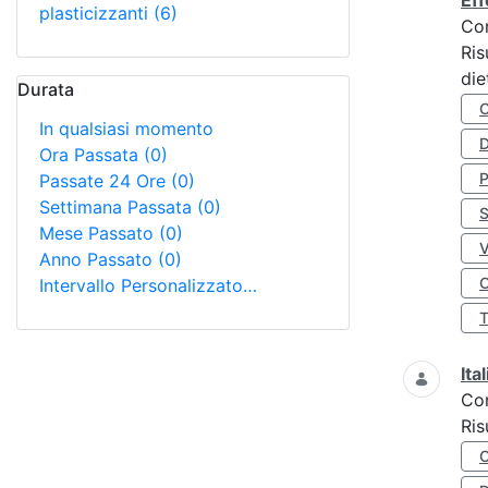
Eff
plasticizzanti
(6)
Co
Ris
die
Durata
In qualsiasi momento
D
Ora Passata
(0)
Passate 24 Ore
(0)
Settimana Passata
(0)
S
Mese Passato
(0)
Anno Passato
(0)
O
Intervallo Personalizzato…
Ita
Co
Ris