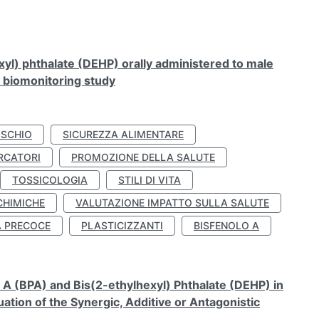
xyl) phthalate (DEHP) orally administered to male
n biomonitoring study
ISCHIO
SICUREZZA ALIMENTARE
RCATORI
PROMOZIONE DELLA SALUTE
TOSSICOLOGIA
STILI DI VITA
CHIMICHE
VALUTAZIONE IMPATTO SULLA SALUTE
À PRECOCE
PLASTICIZZANTI
BISFENOLO A
A (BPA) and Bis(2-ethylhexyl) Phthalate (DEHP) in
ation of the Synergic, Additive or Antagonistic