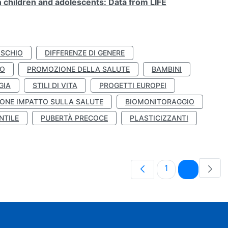
n children and adolescents: Data from LIFE
ISCHIO
DIFFERENZE DI GENERE
TO
PROMOZIONE DELLA SALUTE
BAMBINI
GIA
STILI DI VITA
PROGETTI EUROPEI
ONE IMPATTO SULLA SALUTE
BIOMONITORAGGIO
NTILE
PUBERTÀ PRECOCE
PLASTICIZZANTI
Pagina
Pagina
1
2