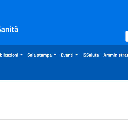
Sanità
blicazioni
Sala stampa
Eventi
ISSalute
Amministraz
enti