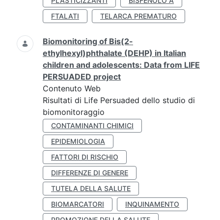
PLASTICIZZANTI
BISFENOLO A
FTALATI
TELARCA PREMATURO
Biomonitoring of Bis(2-
ethylhexyl)phthalate (DEHP) in Italian
children and adolescents: Data from LIFE
PERSUADED project
Contenuto Web
Risultati di Life Persuaded dello studio di
biomonitoraggio
CONTAMINANTI CHIMICI
EPIDEMIOLOGIA
FATTORI DI RISCHIO
DIFFERENZE DI GENERE
TUTELA DELLA SALUTE
BIOMARCATORI
INQUINAMENTO
PROMOZIONE DELLA SALUTE