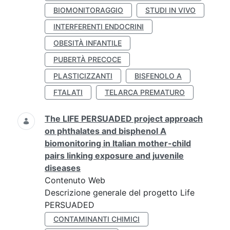
BIOMONITORAGGIO
STUDI IN VIVO
INTERFERENTI ENDOCRINI
OBESITÀ INFANTILE
PUBERTÀ PRECOCE
PLASTICIZZANTI
BISFENOLO A
FTALATI
TELARCA PREMATURO
The LIFE PERSUADED project approach
on phthalates and bisphenol A
biomonitoring in Italian mother-child
pairs linking exposure and juvenile
diseases
Contenuto Web
Descrizione generale del progetto Life
PERSUADED
CONTAMINANTI CHIMICI