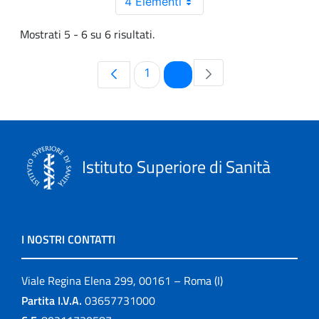
4 Elementi
Mostrati 5 - 6 su 6 risultati.
Pagina
Pagina
1
2
Istituto Superiore di Sanità
I NOSTRI CONTATTI
Viale Regina Elena 299, 00161 – Roma (I)
Partita I.V.A.
03657731000