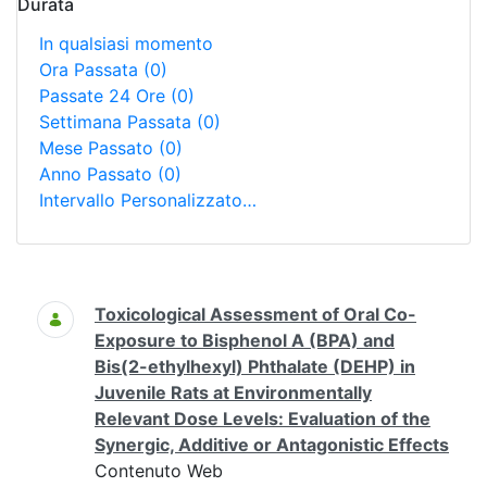
Durata
In qualsiasi momento
Ora Passata
(0)
Passate 24 Ore
(0)
Settimana Passata
(0)
Mese Passato
(0)
Anno Passato
(0)
Intervallo Personalizzato…
Ricerca
Toxicological Assessment of Oral Co-
Exposure to Bisphenol A (BPA) and
Bis(2-ethylhexyl) Phthalate (DEHP) in
Juvenile Rats at Environmentally
Relevant Dose Levels: Evaluation of the
Synergic, Additive or Antagonistic Effects
Contenuto Web