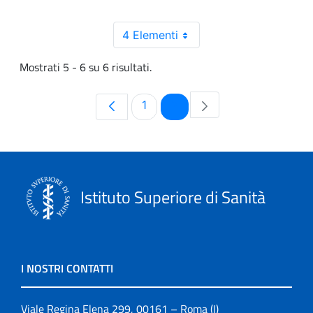
4 Elementi
Mostrati 5 - 6 su 6 risultati.
Pagina
Pagina
1
2
Istituto Superiore di Sanità
I NOSTRI CONTATTI
Viale Regina Elena 299, 00161 – Roma (I)