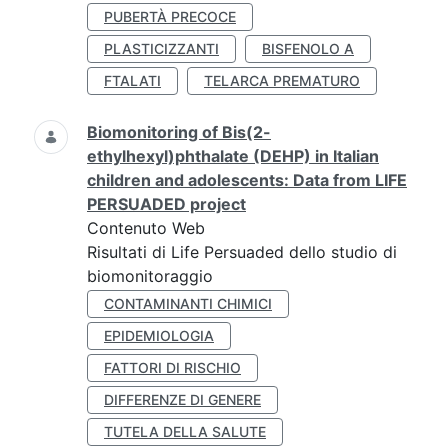
PUBERTÀ PRECOCE
PLASTICIZZANTI
BISFENOLO A
FTALATI
TELARCA PREMATURO
Biomonitoring of Bis(2-
ethylhexyl)phthalate (DEHP) in Italian
children and adolescents: Data from LIFE
PERSUADED project
Contenuto Web
Risultati di Life Persuaded dello studio di
biomonitoraggio
CONTAMINANTI CHIMICI
EPIDEMIOLOGIA
FATTORI DI RISCHIO
DIFFERENZE DI GENERE
TUTELA DELLA SALUTE