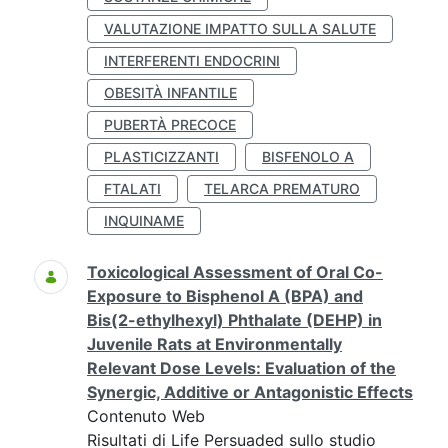
VALUTAZIONE IMPATTO SULLA SALUTE
INTERFERENTI ENDOCRINI
OBESITÀ INFANTILE
PUBERTÀ PRECOCE
PLASTICIZZANTI
BISFENOLO A
FTALATI
TELARCA PREMATURO
INQUINAME
Toxicological Assessment of Oral Co-
Exposure to Bisphenol A (BPA) and
Bis(2-ethylhexyl) Phthalate (DEHP) in
Juvenile Rats at Environmentally
Relevant Dose Levels: Evaluation of the
Synergic, Additive or Antagonistic Effects
Contenuto Web
Risultati di Life Persuaded sullo studio