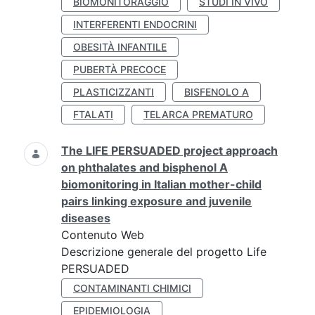
BIOMONITORAGGIO
STUDI IN VIVO
INTERFERENTI ENDOCRINI
OBESITÀ INFANTILE
PUBERTÀ PRECOCE
PLASTICIZZANTI
BISFENOLO A
FTALATI
TELARCA PREMATURO
The LIFE PERSUADED project approach
on phthalates and bisphenol A
biomonitoring in Italian mother-child
pairs linking exposure and juvenile
diseases
Contenuto Web
Descrizione generale del progetto Life
PERSUADED
CONTAMINANTI CHIMICI
EPIDEMIOLOGIA