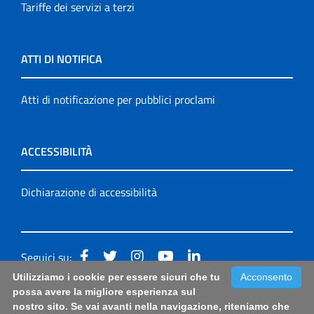
Tariffe dei servizi a terzi
ATTI DI NOTIFICA
Atti di notificazione per pubblici proclami
ACCESSIBILITÀ
Dichiarazione di accessibilità
Seguici su:
Utilizziamo i cookie per essere sicuri che tu
Acconsento
Accessibilità: form di segnalazione di prima istanza per
possa avere la migliore esperienza sul
nostro sito. Se vai avanti nella navigazione, riteniamo che
questa pagina
|
Note Legali
|
Sitemap