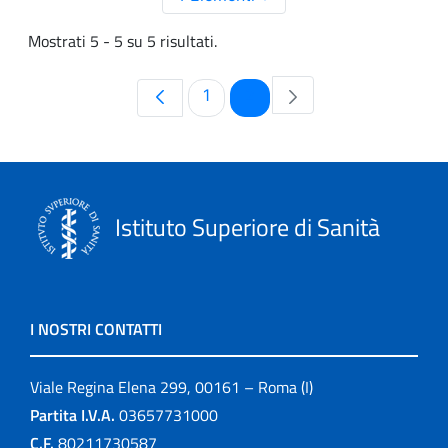
Mostrati 5 - 5 su 5 risultati.
Pagina
Pagina
1
2
Istituto Superiore di Sanità
I NOSTRI CONTATTI
Viale Regina Elena 299, 00161 – Roma (I)
Partita I.V.A.
03657731000
C.F.
80211730587