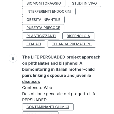
BIOMONITORAGGIO
STUDI IN VIVO
INTERFERENTI ENDOCRINI
OBESITÀ INFANTILE
PUBERTÀ PRECOCE
PLASTICIZZANTI
BISFENOLO A
FTALATI
TELARCA PREMATURO
The LIFE PERSUADED project approach
on phthalates and bisphenol A
biomonitoring in Italian mother-child
pairs linking exposure and juvenile
diseases
Contenuto Web
Descrizione generale del progetto Life
PERSUADED
CONTAMINANTI CHIMICI