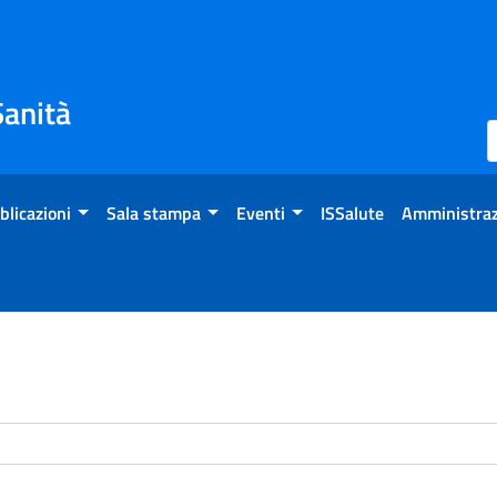
Sanità
blicazioni
Sala stampa
Eventi
ISSalute
Amministraz
enti