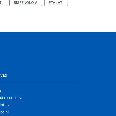
TI
BISFENOLO A
FTALATI
VIZI
e
di e concorsi
ioteca
ocini