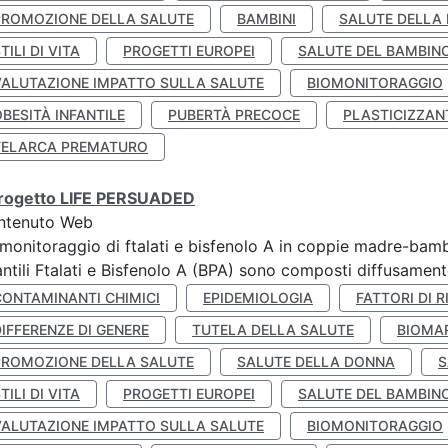
PROMOZIONE DELLA SALUTE
BAMBINI
SALUTE DELLA
TILI DI VITA
PROGETTI EUROPEI
SALUTE DEL BAMBIN
VALUTAZIONE IMPATTO SULLA SALUTE
BIOMONITORAGGIO
BESITÀ INFANTILE
PUBERTÀ PRECOCE
PLASTICIZZAN
TELARCA PREMATURO
 progetto LIFE PERSUADED
ntenuto Web
monitoraggio di ftalati e bisfenolo A in coppie madre-bamb
antili Ftalati e Bisfenolo A (BPA) sono composti diffusamente 
CONTAMINANTI CHIMICI
EPIDEMIOLOGIA
FATTORI DI R
IFFERENZE DI GENERE
TUTELA DELLA SALUTE
BIOMA
PROMOZIONE DELLA SALUTE
SALUTE DELLA DONNA
S
TILI DI VITA
PROGETTI EUROPEI
SALUTE DEL BAMBIN
VALUTAZIONE IMPATTO SULLA SALUTE
BIOMONITORAGGIO