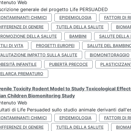
ntenuto Web
crizione generale del progetto Life PERSUADED
CONTAMINANTI CHIMICI
EPIDEMIOLOGIA
FATTORI DI R
IFFERENZE DI GENERE
TUTELA DELLA SALUTE
BIOMA
PROMOZIONE DELLA SALUTE
BAMBINI
SALUTE DELLA
TILI DI VITA
PROGETTI EUROPEI
SALUTE DEL BAMBIN
VALUTAZIONE IMPATTO SULLA SALUTE
BIOMONITORAGGIO
BESITÀ INFANTILE
PUBERTÀ PRECOCE
PLASTICIZZAN
TELARCA PREMATURO
enile Toxicity Rodent Model to Study Toxicological Effec
lian Children Biomonitoring Study
ntenuto Web
ultati di Life Persuaded sullo studio animale derivanti dall'
CONTAMINANTI CHIMICI
EPIDEMIOLOGIA
FATTORI DI R
IFFERENZE DI GENERE
TUTELA DELLA SALUTE
BIOMA