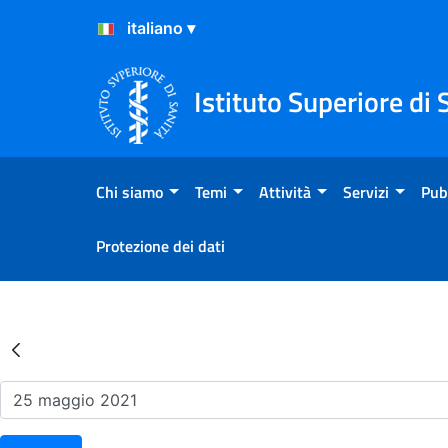
Salta al Contenuto
Salta al Footer
Istituto Superiore di 
Chi siamo
Temi
Attività
Servizi
Pub
Protezione dei dati
Risultati della Ricerca - Ev