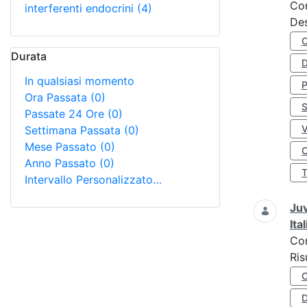
Co
interferenti endocrini
(4)
Des
Durata
D
In qualsiasi momento
Ora Passata
(0)
S
Passate 24 Ore
(0)
Settimana Passata
(0)
Mese Passato
(0)
O
Anno Passato
(0)
Intervallo Personalizzato…
Juv
Ita
Co
Ris
D