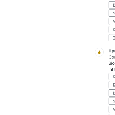
S
O
Il
Co
Bio
inf
D
S