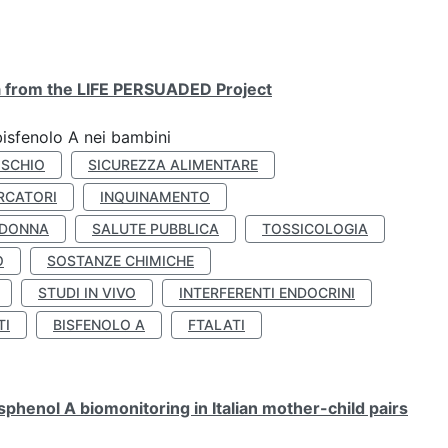
ta from the LIFE PERSUADED Project
bisfenolo A nei bambini
ISCHIO
SICUREZZA ALIMENTARE
RCATORI
INQUINAMENTO
 DONNA
SALUTE PUBBLICA
TOSSICOLOGIA
O
SOSTANZE CHIMICHE
STUDI IN VIVO
INTERFERENTI ENDOCRINI
TI
BISFENOLO A
FTALATI
henol A biomonitoring in Italian mother-child pairs