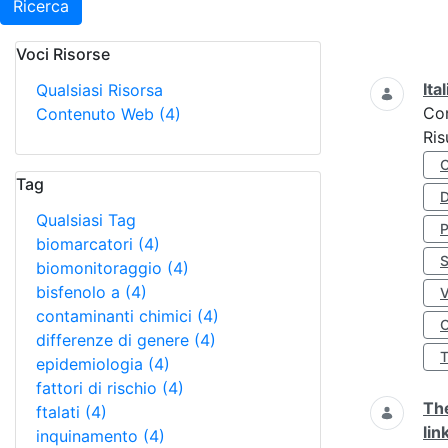
Ricerca
Voci Risorse
Ricerca
Ita
Qualsiasi Risorsa
Co
Contenuto Web
(4)
Ris
Tag
D
Qualsiasi Tag
biomarcatori
(4)
S
biomonitoraggio
(4)
bisfenolo a
(4)
contaminanti chimici
(4)
O
differenze di genere
(4)
epidemiologia
(4)
fattori di rischio
(4)
The
ftalati
(4)
lin
inquinamento
(4)