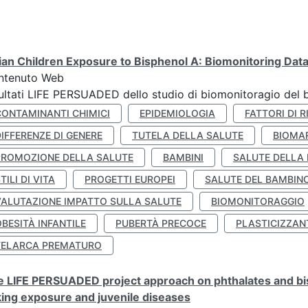
lian Children Exposure to Bisphenol A: Biomonitoring Da
ntenuto Web
ultati LIFE PERSUADED dello studio di biomonitoragio del 
CONTAMINANTI CHIMICI
EPIDEMIOLOGIA
FATTORI DI R
IFFERENZE DI GENERE
TUTELA DELLA SALUTE
BIOMA
PROMOZIONE DELLA SALUTE
BAMBINI
SALUTE DELLA
TILI DI VITA
PROGETTI EUROPEI
SALUTE DEL BAMBIN
VALUTAZIONE IMPATTO SULLA SALUTE
BIOMONITORAGGIO
BESITÀ INFANTILE
PUBERTÀ PRECOCE
PLASTICIZZAN
TELARCA PREMATURO
 LIFE PERSUADED project approach on phthalates and bisp
king exposure and juvenile diseases