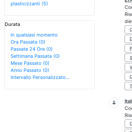
Eff
plasticizzanti
(5)
Co
Ris
die
Durata
In qualsiasi momento
D
Ora Passata
(0)
Passate 24 Ore
(0)
Settimana Passata
(0)
S
Mese Passato
(0)
Anno Passato
(0)
O
Intervallo Personalizzato…
Ita
Co
Ris