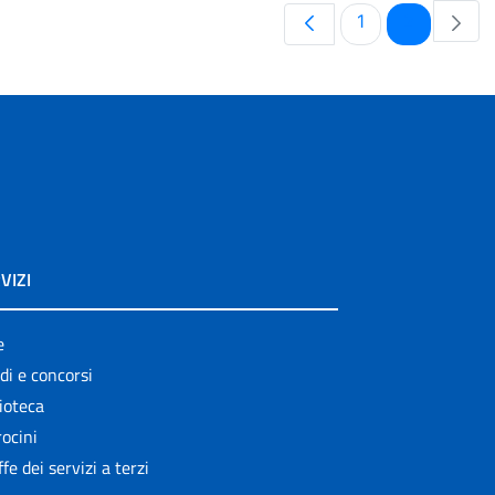
Pagina
Pagina
1
2
VIZI
e
di e concorsi
ioteca
ocini
ffe dei servizi a terzi