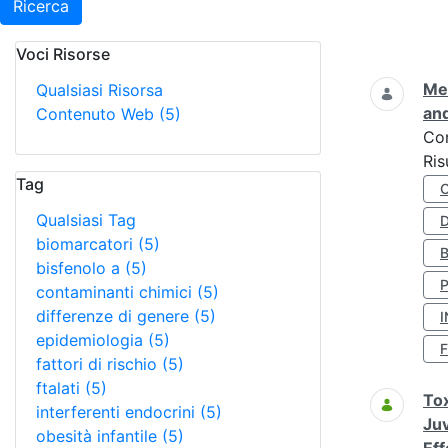
Ricerca
Voci Risorse
Ricerca
Met
Qualsiasi Risorsa
and
Contenuto Web
(5)
Co
Ris
Tag
Qualsiasi Tag
D
biomarcatori
(5)
bisfenolo a
(5)
contaminanti chimici
(5)
differenze di genere
(5)
I
epidemiologia
(5)
fattori di rischio
(5)
ftalati
(5)
Tox
interferenti endocrini
(5)
Juv
obesità infantile
(5)