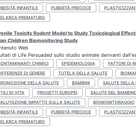
BESITÀ INFANTILE
PUBERTÀ PRECOCE
PLASTICIZZAN
TELARCA PREMATURO
enile Toxicity Rodent Model to Study Toxicological Effec
lian Children Biomonitoring Study
ntenuto Web
ultati di Life Persuaded sullo studio animale derivanti dall'
CONTAMINANTI CHIMICI
EPIDEMIOLOGIA
FATTORI DI R
IFFERENZE DI GENERE
TUTELA DELLA SALUTE
BIOMA
PROMOZIONE DELLA SALUTE
BAMBINI
SALUTE DELLA
TILI DI VITA
PROGETTI EUROPEI
SALUTE DEL BAMBIN
VALUTAZIONE IMPATTO SULLA SALUTE
BIOMONITORAGGIO
BESITÀ INFANTILE
PUBERTÀ PRECOCE
PLASTICIZZAN
TELARCA PREMATURO