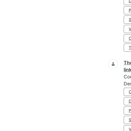
D
S
O
The
lin
Co
Des
D
S