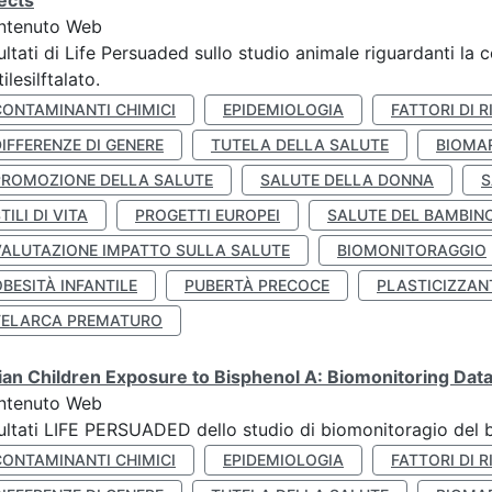
ects
ntenuto Web
ultati di Life Persuaded sullo studio animale riguardanti la 
tilesilftalato.
CONTAMINANTI CHIMICI
EPIDEMIOLOGIA
FATTORI DI R
IFFERENZE DI GENERE
TUTELA DELLA SALUTE
BIOMA
PROMOZIONE DELLA SALUTE
SALUTE DELLA DONNA
S
TILI DI VITA
PROGETTI EUROPEI
SALUTE DEL BAMBIN
VALUTAZIONE IMPATTO SULLA SALUTE
BIOMONITORAGGIO
BESITÀ INFANTILE
PUBERTÀ PRECOCE
PLASTICIZZAN
TELARCA PREMATURO
lian Children Exposure to Bisphenol A: Biomonitoring Da
ntenuto Web
ultati LIFE PERSUADED dello studio di biomonitoragio del 
CONTAMINANTI CHIMICI
EPIDEMIOLOGIA
FATTORI DI R