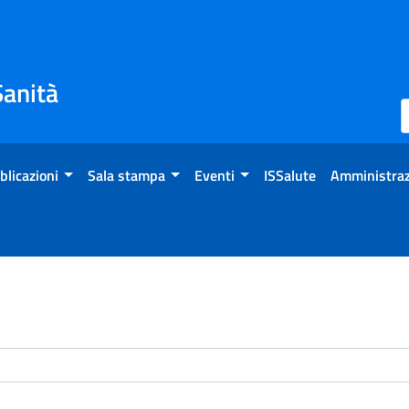
Sanità
blicazioni
Sala stampa
Eventi
ISSalute
Amministraz
enti