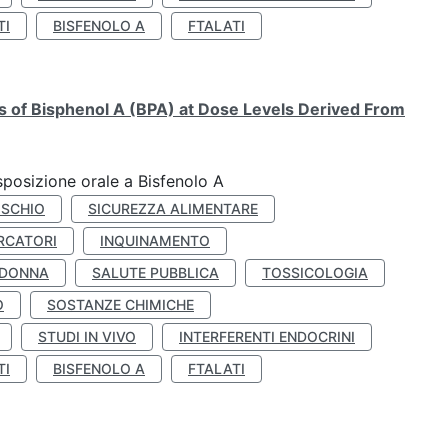
TI
BISFENOLO A
FTALATI
ts of Bisphenol A (BPA) at Dose Levels Derived From
esposizione orale a Bisfenolo A
ISCHIO
SICUREZZA ALIMENTARE
RCATORI
INQUINAMENTO
 DONNA
SALUTE PUBBLICA
TOSSICOLOGIA
O
SOSTANZE CHIMICHE
STUDI IN VIVO
INTERFERENTI ENDOCRINI
TI
BISFENOLO A
FTALATI