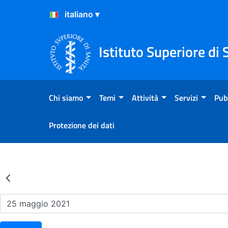
Salta al Contenuto
Salta al Footer
Istituto Superiore di 
Chi siamo
Temi
Attività
Servizi
Pub
Protezione dei dati
Risultati della Ricerca - Ev