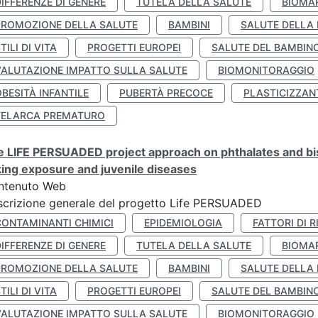
IFFERENZE DI GENERE
TUTELA DELLA SALUTE
BIOMA
PROMOZIONE DELLA SALUTE
BAMBINI
SALUTE DELLA
TILI DI VITA
PROGETTI EUROPEI
SALUTE DEL BAMBIN
VALUTAZIONE IMPATTO SULLA SALUTE
BIOMONITORAGGIO
BESITÀ INFANTILE
PUBERTÀ PRECOCE
PLASTICIZZAN
TELARCA PREMATURO
 LIFE PERSUADED project approach on phthalates and bisp
king exposure and juvenile diseases
ntenuto Web
crizione generale del progetto Life PERSUADED
CONTAMINANTI CHIMICI
EPIDEMIOLOGIA
FATTORI DI R
IFFERENZE DI GENERE
TUTELA DELLA SALUTE
BIOMA
PROMOZIONE DELLA SALUTE
BAMBINI
SALUTE DELLA
TILI DI VITA
PROGETTI EUROPEI
SALUTE DEL BAMBIN
VALUTAZIONE IMPATTO SULLA SALUTE
BIOMONITORAGGIO