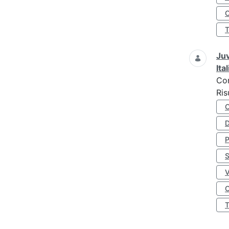
O
Juv
Ita
Co
Ris
D
S
O