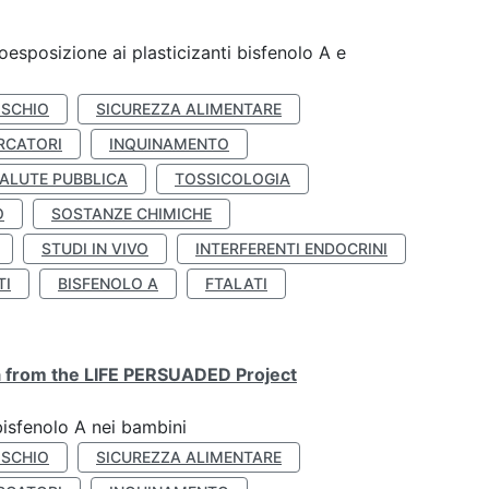
coesposizione ai plasticizanti bisfenolo A e
ISCHIO
SICUREZZA ALIMENTARE
RCATORI
INQUINAMENTO
ALUTE PUBBLICA
TOSSICOLOGIA
O
SOSTANZE CHIMICHE
STUDI IN VIVO
INTERFERENTI ENDOCRINI
TI
BISFENOLO A
FTALATI
ta from the LIFE PERSUADED Project
bisfenolo A nei bambini
ISCHIO
SICUREZZA ALIMENTARE