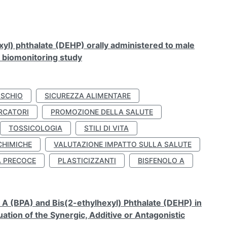
xyl) phthalate (DEHP) orally administered to male
n biomonitoring study
ISCHIO
SICUREZZA ALIMENTARE
RCATORI
PROMOZIONE DELLA SALUTE
TOSSICOLOGIA
STILI DI VITA
CHIMICHE
VALUTAZIONE IMPATTO SULLA SALUTE
À PRECOCE
PLASTICIZZANTI
BISFENOLO A
A (BPA) and Bis(2-ethylhexyl) Phthalate (DEHP) in
ation of the Synergic, Additive or Antagonistic