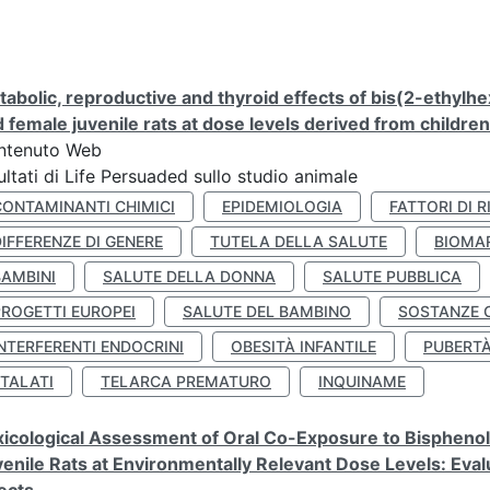
abolic, reproductive and thyroid effects of bis(2-ethylhe
 female juvenile rats at dose levels derived from childre
ntenuto Web
ultati di Life Persuaded sullo studio animale
CONTAMINANTI CHIMICI
EPIDEMIOLOGIA
FATTORI DI R
IFFERENZE DI GENERE
TUTELA DELLA SALUTE
BIOMA
BAMBINI
SALUTE DELLA DONNA
SALUTE PUBBLICA
PROGETTI EUROPEI
SALUTE DEL BAMBINO
SOSTANZE 
NTERFERENTI ENDOCRINI
OBESITÀ INFANTILE
PUBERT
FTALATI
TELARCA PREMATURO
INQUINAME
icological Assessment of Oral Co-Exposure to Bisphenol 
enile Rats at Environmentally Relevant Dose Levels: Evalu