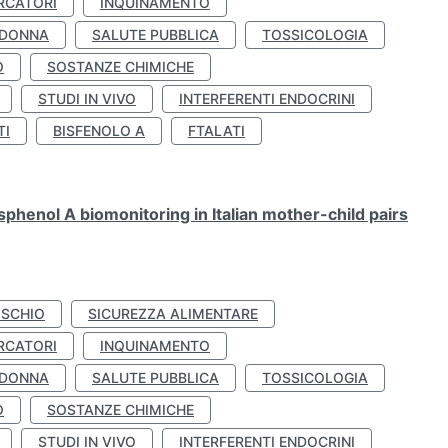
RCATORI
INQUINAMENTO
 DONNA
SALUTE PUBBLICA
TOSSICOLOGIA
O
SOSTANZE CHIMICHE
STUDI IN VIVO
INTERFERENTI ENDOCRINI
TI
BISFENOLO A
FTALATI
henol A biomonitoring in Italian mother-child pairs
ISCHIO
SICUREZZA ALIMENTARE
RCATORI
INQUINAMENTO
 DONNA
SALUTE PUBBLICA
TOSSICOLOGIA
O
SOSTANZE CHIMICHE
STUDI IN VIVO
INTERFERENTI ENDOCRINI