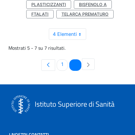
PLASTICIZZANTI
BISFENOLO A
FTALATI
TELARCA PREMATURO
4 Elementi
Mostrati 5 - 7 su 7 risultati.
Pagina
Pagina
1
2
Istituto Superiore di Sanità
I NOSTRI CONTATTI