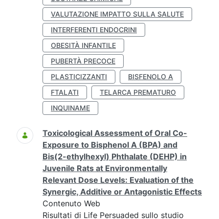
VALUTAZIONE IMPATTO SULLA SALUTE
INTERFERENTI ENDOCRINI
OBESITÀ INFANTILE
PUBERTÀ PRECOCE
PLASTICIZZANTI
BISFENOLO A
FTALATI
TELARCA PREMATURO
INQUINAME
Toxicological Assessment of Oral Co-
Exposure to Bisphenol A (BPA) and
Bis(2-ethylhexyl) Phthalate (DEHP) in
Juvenile Rats at Environmentally
Relevant Dose Levels: Evaluation of the
Synergic, Additive or Antagonistic Effects
Contenuto Web
Risultati di Life Persuaded sullo studio