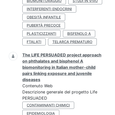
BIOMONITORAGGIO
STUDI IN VIVO
INTERFERENTI ENDOCRINI
OBESITÀ INFANTILE
PUBERTÀ PRECOCE
PLASTICIZZANTI
BISFENOLO A
FTALATI
TELARCA PREMATURO
The LIFE PERSUADED project approach
on phthalates and bisphenol A
biomonitoring in Italian mother-child
pairs linking exposure and juvenile
diseases
Contenuto Web
Descrizione generale del progetto Life
PERSUADED
CONTAMINANTI CHIMICI
EPIDEMIOLOGIA