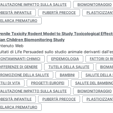
VALUTAZIONE IMPATTO SULLA SALUTE
BIOMONITORAGGIO
BESITÀ INFANTILE
PUBERTÀ PRECOCE
PLASTICIZZAN
TELARCA PREMATURO
enile Toxicity Rodent Model to Study Toxicological Effec
lian Children Biomonitoring Study
ntenuto Web
ultati di Life Persuaded sullo studio animale derivanti dall'
CONTAMINANTI CHIMICI
EPIDEMIOLOGIA
FATTORI DI R
IFFERENZE DI GENERE
TUTELA DELLA SALUTE
BIOMA
PROMOZIONE DELLA SALUTE
BAMBINI
SALUTE DELLA
TILI DI VITA
PROGETTI EUROPEI
SALUTE DEL BAMBIN
VALUTAZIONE IMPATTO SULLA SALUTE
BIOMONITORAGGIO
BESITÀ INFANTILE
PUBERTÀ PRECOCE
PLASTICIZZAN
TELARCA PREMATURO