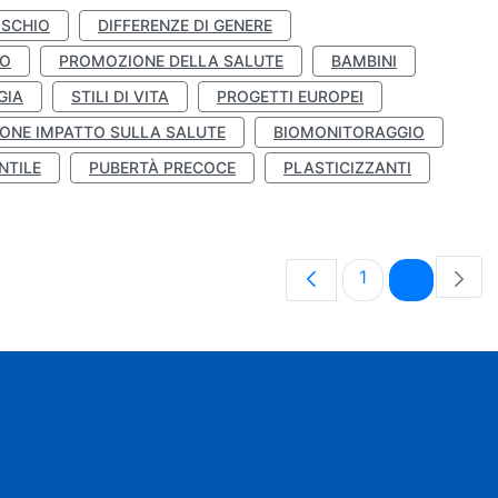
ISCHIO
DIFFERENZE DI GENERE
TO
PROMOZIONE DELLA SALUTE
BAMBINI
GIA
STILI DI VITA
PROGETTI EUROPEI
ONE IMPATTO SULLA SALUTE
BIOMONITORAGGIO
NTILE
PUBERTÀ PRECOCE
PLASTICIZZANTI
Pagina
Pagina
1
2