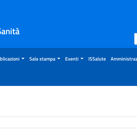
Sanità
blicazioni
Sala stampa
Eventi
ISSalute
Amministraz
enti