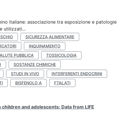
ino italiane: associazione tra esposizione e patologie
utilizzati...
ISCHIO
SICUREZZA ALIMENTARE
RCATORI
INQUINAMENTO
ALUTE PUBBLICA
TOSSICOLOGIA
O
SOSTANZE CHIMICHE
STUDI IN VIVO
INTERFERENTI ENDOCRINI
TI
BISFENOLO A
FTALATI
n children and adolescents: Data from LIFE