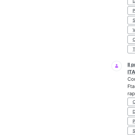
D
S
O
Il
IT
Co
Fta
rap
D
S