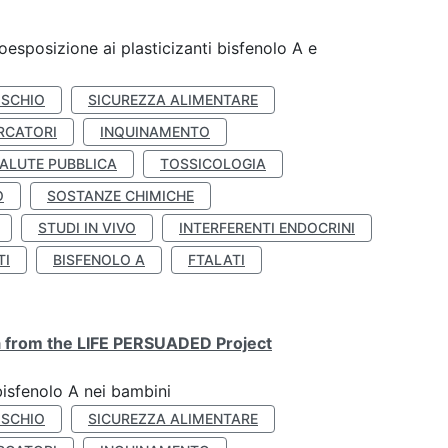
coesposizione ai plasticizanti bisfenolo A e
ISCHIO
SICUREZZA ALIMENTARE
RCATORI
INQUINAMENTO
ALUTE PUBBLICA
TOSSICOLOGIA
O
SOSTANZE CHIMICHE
STUDI IN VIVO
INTERFERENTI ENDOCRINI
TI
BISFENOLO A
FTALATI
ta from the LIFE PERSUADED Project
bisfenolo A nei bambini
ISCHIO
SICUREZZA ALIMENTARE