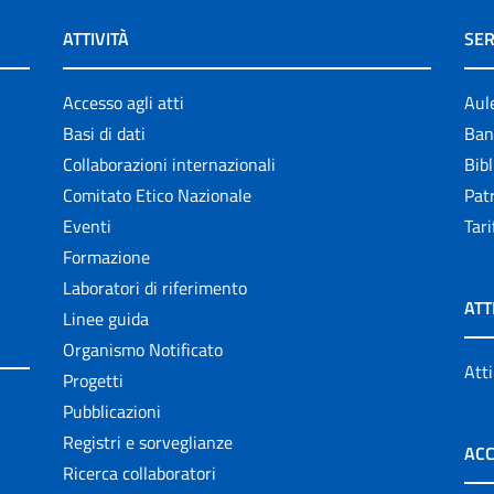
ATTIVITÀ
SER
Accesso agli atti
Aul
Basi di dati
Ban
Collaborazioni internazionali
Bibl
Comitato Etico Nazionale
Patr
Eventi
Tari
Formazione
Laboratori di riferimento
ATT
Linee guida
Organismo Notificato
Atti
Progetti
Pubblicazioni
Registri e sorveglianze
ACC
Ricerca collaboratori