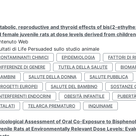
abolic, reproductive and thyroid effects of bis(2-ethylhe
 female juvenile rats at dose levels derived from childre
ntenuto Web
ultati di Life Persuaded sullo studio animale
CONTAMINANTI CHIMICI
EPIDEMIOLOGIA
FATTORI DI R
IFFERENZE DI GENERE
TUTELA DELLA SALUTE
BIOMA
BAMBINI
SALUTE DELLA DONNA
SALUTE PUBBLICA
PROGETTI EUROPEI
SALUTE DEL BAMBINO
SOSTANZE 
NTERFERENTI ENDOCRINI
OBESITÀ INFANTILE
PUBERT
FTALATI
TELARCA PREMATURO
INQUINAME
icological Assessment of Oral Co-Exposure to Bisphenol 
enile Rats at Environmentally Relevant Dose Levels: Evalu