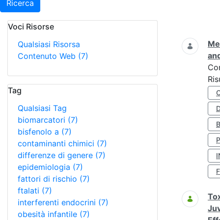
Ricerca
Voci Risorse
Ricerca
Met
Qualsiasi Risorsa
and
Contenuto Web
(7)
Co
Ris
Tag
Qualsiasi Tag
D
biomarcatori
(7)
bisfenolo a
(7)
contaminanti chimici
(7)
differenze di genere
(7)
I
epidemiologia
(7)
fattori di rischio
(7)
ftalati
(7)
Tox
interferenti endocrini
(7)
Juv
obesità infantile
(7)