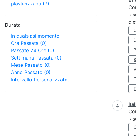
Eff
plasticizzanti
(7)
Co
Ris
die
Durata
In qualsiasi momento
D
Ora Passata
(0)
Passate 24 Ore
(0)
Settimana Passata
(0)
S
Mese Passato
(0)
Anno Passato
(0)
O
Intervallo Personalizzato…
Ita
Co
Ris