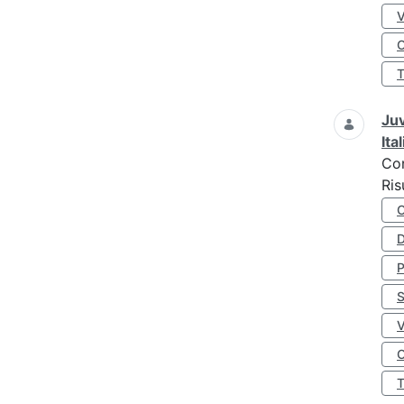
O
Juv
Ita
Co
Ris
D
S
O