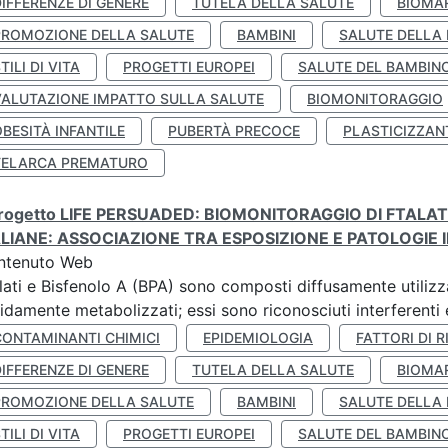
IFFERENZE DI GENERE
TUTELA DELLA SALUTE
BIOMA
PROMOZIONE DELLA SALUTE
BAMBINI
SALUTE DELLA
TILI DI VITA
PROGETTI EUROPEI
SALUTE DEL BAMBIN
VALUTAZIONE IMPATTO SULLA SALUTE
BIOMONITORAGGIO
BESITÀ INFANTILE
PUBERTÀ PRECOCE
PLASTICIZZAN
TELARCA PREMATURO
 progetto LIFE PERSUADED: BIOMONITORAGGIO DI FTALA
ALIANE: ASSOCIAZIONE TRA ESPOSIZIONE E PATOLOGIE I
ntenuto Web
lati e Bisfenolo A (BPA) sono composti diffusamente utilizza
idamente metabolizzati; essi sono riconosciuti interferenti e
CONTAMINANTI CHIMICI
EPIDEMIOLOGIA
FATTORI DI R
IFFERENZE DI GENERE
TUTELA DELLA SALUTE
BIOMA
PROMOZIONE DELLA SALUTE
BAMBINI
SALUTE DELLA
TILI DI VITA
PROGETTI EUROPEI
SALUTE DEL BAMBIN