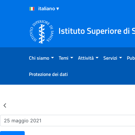
Salta al Contenuto
Salta al Footer
Istituto Superiore di 
Chi siamo
Temi
Attività
Servizi
Pub
Protezione dei dati
Risultati della Ricerca - Ev