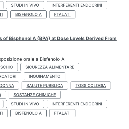
STUDI IN VIVO
INTERFERENTI ENDOCRINI
TI
BISFENOLO A
FTALATI
ts of Bisphenol A (BPA) at Dose Levels Derived From
esposizione orale a Bisfenolo A
ISCHIO
SICUREZZA ALIMENTARE
RCATORI
INQUINAMENTO
 DONNA
SALUTE PUBBLICA
TOSSICOLOGIA
O
SOSTANZE CHIMICHE
STUDI IN VIVO
INTERFERENTI ENDOCRINI
TI
BISFENOLO A
FTALATI