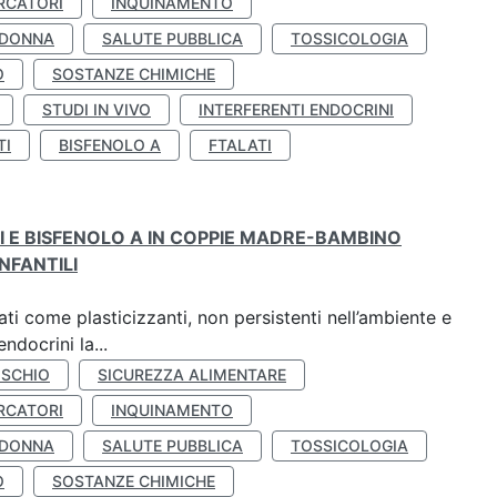
RCATORI
INQUINAMENTO
 DONNA
SALUTE PUBBLICA
TOSSICOLOGIA
O
SOSTANZE CHIMICHE
STUDI IN VIVO
INTERFERENTI ENDOCRINI
TI
BISFENOLO A
FTALATI
TI E BISFENOLO A IN COPPIE MADRE-BAMBINO
NFANTILI
ti come plasticizzanti, non persistenti nell’ambiente e
ndocrini la...
ISCHIO
SICUREZZA ALIMENTARE
RCATORI
INQUINAMENTO
 DONNA
SALUTE PUBBLICA
TOSSICOLOGIA
O
SOSTANZE CHIMICHE