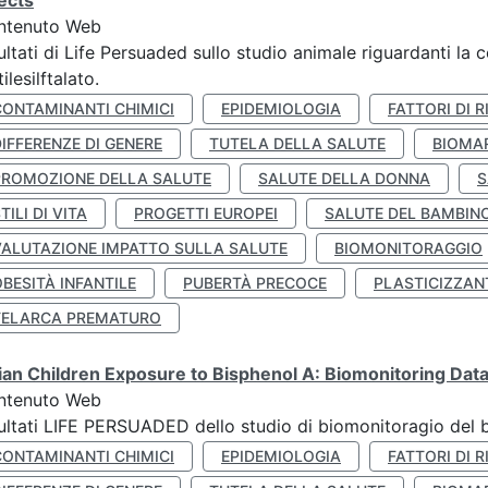
ects
ntenuto Web
ultati di Life Persuaded sullo studio animale riguardanti la 
tilesilftalato.
CONTAMINANTI CHIMICI
EPIDEMIOLOGIA
FATTORI DI R
IFFERENZE DI GENERE
TUTELA DELLA SALUTE
BIOMA
PROMOZIONE DELLA SALUTE
SALUTE DELLA DONNA
S
TILI DI VITA
PROGETTI EUROPEI
SALUTE DEL BAMBIN
VALUTAZIONE IMPATTO SULLA SALUTE
BIOMONITORAGGIO
BESITÀ INFANTILE
PUBERTÀ PRECOCE
PLASTICIZZAN
TELARCA PREMATURO
lian Children Exposure to Bisphenol A: Biomonitoring Da
ntenuto Web
ultati LIFE PERSUADED dello studio di biomonitoragio del 
CONTAMINANTI CHIMICI
EPIDEMIOLOGIA
FATTORI DI R