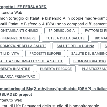
 progetto LIFE PERSUADED
ntenuto Web
monitoraggio di ftalati e bisfenolo A in coppie madre-bamb
antili Ftalati e Bisfenolo A (BPA) sono composti diffusamente 
CONTAMINANTI CHIMICI
EPIDEMIOLOGIA
FATTORI DI R
IFFERENZE DI GENERE
TUTELA DELLA SALUTE
BIOMA
PROMOZIONE DELLA SALUTE
SALUTE DELLA DONNA
S
TILI DI VITA
PROGETTI EUROPEI
SALUTE DEL BAMBIN
VALUTAZIONE IMPATTO SULLA SALUTE
BIOMONITORAGGIO
BESITÀ INFANTILE
PUBERTÀ PRECOCE
PLASTICIZZAN
TELARCA PREMATURO
monitoring of Bis(2-ethylhexyl)phthalate (DEHP) in Italia
RSUADED project
ntenuto Web
ultati di Life Persuaded dello studio di biomonitoraggio