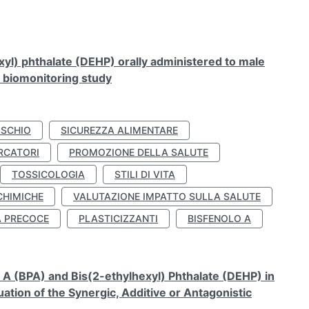
xyl) phthalate (DEHP) orally administered to male
n biomonitoring study
ISCHIO
SICUREZZA ALIMENTARE
RCATORI
PROMOZIONE DELLA SALUTE
TOSSICOLOGIA
STILI DI VITA
CHIMICHE
VALUTAZIONE IMPATTO SULLA SALUTE
À PRECOCE
PLASTICIZZANTI
BISFENOLO A
A (BPA) and Bis(2-ethylhexyl) Phthalate (DEHP) in
ation of the Synergic, Additive or Antagonistic