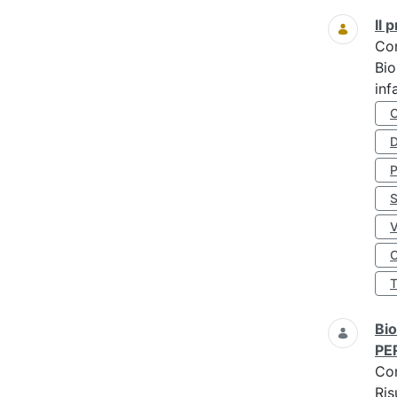
Il
Co
Bio
inf
D
S
O
Bio
PE
Co
Ris