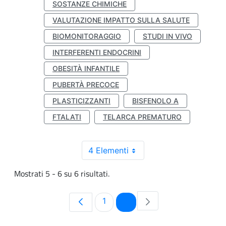
SOSTANZE CHIMICHE
VALUTAZIONE IMPATTO SULLA SALUTE
BIOMONITORAGGIO
STUDI IN VIVO
INTERFERENTI ENDOCRINI
OBESITÀ INFANTILE
PUBERTÀ PRECOCE
PLASTICIZZANTI
BISFENOLO A
FTALATI
TELARCA PREMATURO
4 Elementi
Mostrati 5 - 6 su 6 risultati.
Pagina
Pagina
1
2