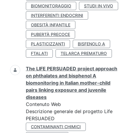
BIOMONITORAGGIO
STUDI IN VIVO
INTERFERENTI ENDOCRINI
OBESITÀ INFANTILE
PUBERTÀ PRECOCE
PLASTICIZZANTI
BISFENOLO A
FTALATI
TELARCA PREMATURO
The LIFE PERSUADED project approach
on phthalates and bisphenol A
biomonitoring in Italian mother-child
pairs linking exposure and juvenile
diseases
Contenuto Web
Descrizione generale del progetto Life
PERSUADED
CONTAMINANTI CHIMICI