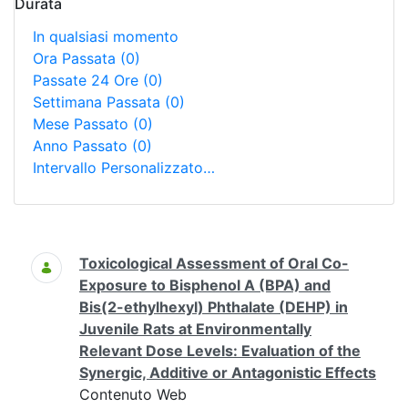
Durata
In qualsiasi momento
Ora Passata
(0)
Passate 24 Ore
(0)
Settimana Passata
(0)
Mese Passato
(0)
Anno Passato
(0)
Intervallo Personalizzato…
Ricerca
Toxicological Assessment of Oral Co-
Exposure to Bisphenol A (BPA) and
Bis(2-ethylhexyl) Phthalate (DEHP) in
Juvenile Rats at Environmentally
Relevant Dose Levels: Evaluation of the
Synergic, Additive or Antagonistic Effects
Contenuto Web