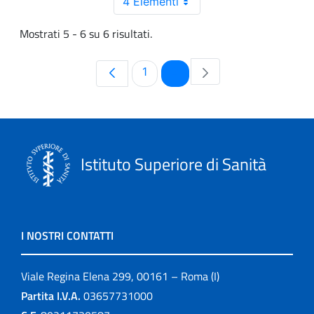
4 Elementi
Mostrati 5 - 6 su 6 risultati.
Pagina
Pagina
1
2
Istituto Superiore di Sanità
I NOSTRI CONTATTI
Viale Regina Elena 299, 00161 – Roma (I)
Partita I.V.A.
03657731000