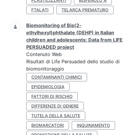
PLASTICIZZANTI
BISFENOLO A
FTALATI
TELARCA PREMATURO
Biomonitoring of Bis(2-
ethylhexyl)phthalate (DEHP) in Italian
children and adolescents: Data from LIFE
PERSUADED project
Contenuto Web
Risultati di Life Persuaded dello studio di
biomonitoraggio
CONTAMINANTI CHIMICI
EPIDEMIOLOGIA
FATTORI DI RISCHIO
DIFFERENZE DI GENERE
TUTELA DELLA SALUTE
BIOMARCATORI
INQUINAMENTO
PROMOZIONE DELLA SALUTE