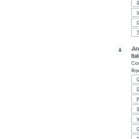
S
O
Juv
Ita
Co
Ris
D
S
O