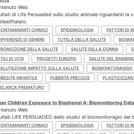
ects
ntenuto Web
ultati di Life Persuaded sullo studio animale riguardanti la 
tilesilftalato.
CONTAMINANTI CHIMICI
EPIDEMIOLOGIA
FATTORI DI R
IFFERENZE DI GENERE
TUTELA DELLA SALUTE
BIOMA
PROMOZIONE DELLA SALUTE
SALUTE DELLA DONNA
S
TILI DI VITA
PROGETTI EUROPEI
SALUTE DEL BAMBIN
VALUTAZIONE IMPATTO SULLA SALUTE
BIOMONITORAGGIO
BESITÀ INFANTILE
PUBERTÀ PRECOCE
PLASTICIZZAN
TELARCA PREMATURO
lian Children Exposure to Bisphenol A: Biomonitoring Da
ntenuto Web
ultati LIFE PERSUADED dello studio di biomonitoragio del 
CONTAMINANTI CHIMICI
EPIDEMIOLOGIA
FATTORI DI R