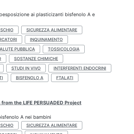
coesposizione ai plasticizanti bisfenolo A e
ISCHIO
SICUREZZA ALIMENTARE
RCATORI
INQUINAMENTO
ALUTE PUBBLICA
TOSSICOLOGIA
O
SOSTANZE CHIMICHE
STUDI IN VIVO
INTERFERENTI ENDOCRINI
TI
BISFENOLO A
FTALATI
ta from the LIFE PERSUADED Project
bisfenolo A nei bambini
ISCHIO
SICUREZZA ALIMENTARE