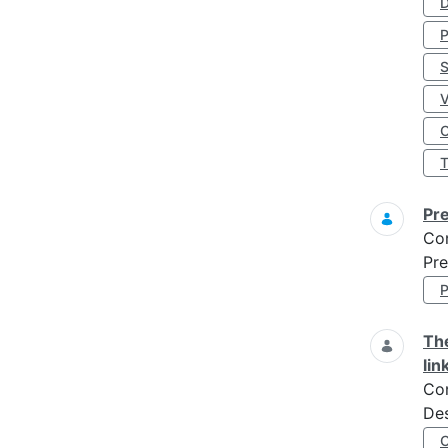
D
S
O
Pre
Co
Pre
The
lin
Co
Des