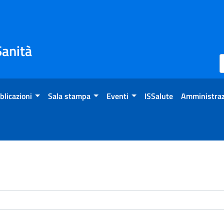
Sanità
blicazioni
Sala stampa
Eventi
ISSalute
Amministraz
enti