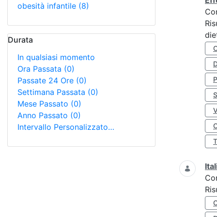
Eff
obesità infantile
(8)
Co
Ris
die
Durata
In qualsiasi momento
D
Ora Passata
(0)
Passate 24 Ore
(0)
Settimana Passata
(0)
S
Mese Passato
(0)
Anno Passato
(0)
O
Intervallo Personalizzato…
Ita
Co
Ris