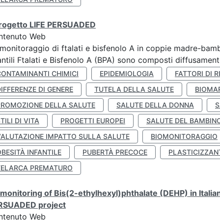
 progetto LIFE PERSUADED
ntenuto Web
monitoraggio di ftalati e bisfenolo A in coppie madre-bamb
antili Ftalati e Bisfenolo A (BPA) sono composti diffusamente 
CONTAMINANTI CHIMICI
EPIDEMIOLOGIA
FATTORI DI R
IFFERENZE DI GENERE
TUTELA DELLA SALUTE
BIOMA
PROMOZIONE DELLA SALUTE
SALUTE DELLA DONNA
S
TILI DI VITA
PROGETTI EUROPEI
SALUTE DEL BAMBIN
VALUTAZIONE IMPATTO SULLA SALUTE
BIOMONITORAGGIO
BESITÀ INFANTILE
PUBERTÀ PRECOCE
PLASTICIZZAN
TELARCA PREMATURO
monitoring of Bis(2-ethylhexyl)phthalate (DEHP) in Italia
RSUADED project
ntenuto Web