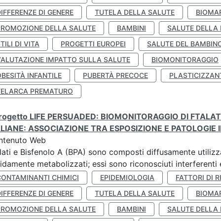
IFFERENZE DI GENERE
TUTELA DELLA SALUTE
BIOMA
PROMOZIONE DELLA SALUTE
BAMBINI
SALUTE DELLA
TILI DI VITA
PROGETTI EUROPEI
SALUTE DEL BAMBIN
VALUTAZIONE IMPATTO SULLA SALUTE
BIOMONITORAGGIO
BESITÀ INFANTILE
PUBERTÀ PRECOCE
PLASTICIZZAN
TELARCA PREMATURO
 progetto LIFE PERSUADED: BIOMONITORAGGIO DI FTALA
ALIANE: ASSOCIAZIONE TRA ESPOSIZIONE E PATOLOGIE I
ntenuto Web
lati e Bisfenolo A (BPA) sono composti diffusamente utilizza
idamente metabolizzati; essi sono riconosciuti interferenti e
CONTAMINANTI CHIMICI
EPIDEMIOLOGIA
FATTORI DI R
IFFERENZE DI GENERE
TUTELA DELLA SALUTE
BIOMA
PROMOZIONE DELLA SALUTE
BAMBINI
SALUTE DELLA