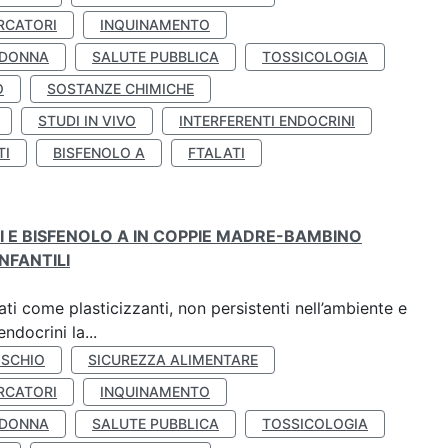
RCATORI
INQUINAMENTO
 DONNA
SALUTE PUBBLICA
TOSSICOLOGIA
O
SOSTANZE CHIMICHE
STUDI IN VIVO
INTERFERENTI ENDOCRINI
TI
BISFENOLO A
FTALATI
TI E BISFENOLO A IN COPPIE MADRE-BAMBINO
NFANTILI
ti come plasticizzanti, non persistenti nell’ambiente e
ndocrini la...
ISCHIO
SICUREZZA ALIMENTARE
RCATORI
INQUINAMENTO
 DONNA
SALUTE PUBBLICA
TOSSICOLOGIA