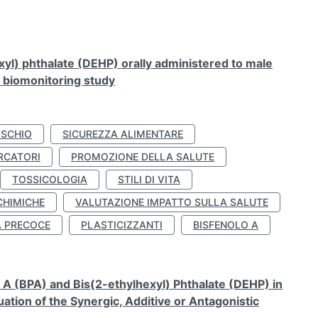
xyl) phthalate (DEHP) orally administered to male
n biomonitoring study
ISCHIO
SICUREZZA ALIMENTARE
RCATORI
PROMOZIONE DELLA SALUTE
TOSSICOLOGIA
STILI DI VITA
CHIMICHE
VALUTAZIONE IMPATTO SULLA SALUTE
À PRECOCE
PLASTICIZZANTI
BISFENOLO A
A (BPA) and Bis(2-ethylhexyl) Phthalate (DEHP) in
ation of the Synergic, Additive or Antagonistic