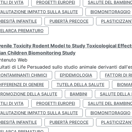
TILI DI VITA
PROGETTI EUROPEI
SALUTE DEL BAMBIN
VALUTAZIONE IMPATTO SULLA SALUTE
BIOMONITORAGGIO
BESITÀ INFANTILE
PUBERTÀ PRECOCE
PLASTICIZZAN
TELARCA PREMATURO
enile Toxicity Rodent Model to Study Toxicological Effec
lian Children Biomonitoring Study
ntenuto Web
ultati di Life Persuaded sullo studio animale derivanti dall'
CONTAMINANTI CHIMICI
EPIDEMIOLOGIA
FATTORI DI R
IFFERENZE DI GENERE
TUTELA DELLA SALUTE
BIOMA
PROMOZIONE DELLA SALUTE
BAMBINI
SALUTE DELLA
TILI DI VITA
PROGETTI EUROPEI
SALUTE DEL BAMBIN
VALUTAZIONE IMPATTO SULLA SALUTE
BIOMONITORAGGIO
BESITÀ INFANTILE
PUBERTÀ PRECOCE
PLASTICIZZAN
TELARCA PREMATURO