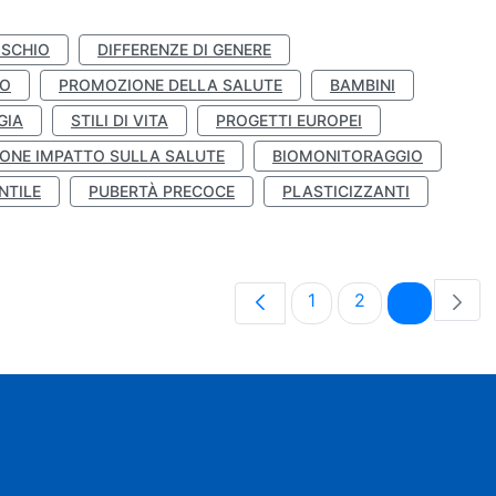
ISCHIO
DIFFERENZE DI GENERE
TO
PROMOZIONE DELLA SALUTE
BAMBINI
GIA
STILI DI VITA
PROGETTI EUROPEI
ONE IMPATTO SULLA SALUTE
BIOMONITORAGGIO
NTILE
PUBERTÀ PRECOCE
PLASTICIZZANTI
Pagina
Pagina
Pagina
1
2
3