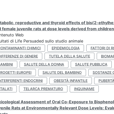
abolic, reproductive and thyroid effects of bis(2-ethylhe
 female juvenile rats at dose levels derived from childre
ntenuto Web
ultati di Life Persuaded sullo studio animale
CONTAMINANTI CHIMICI
EPIDEMIOLOGIA
FATTORI DI R
IFFERENZE DI GENERE
TUTELA DELLA SALUTE
BIOMA
BAMBINI
SALUTE DELLA DONNA
SALUTE PUBBLICA
PROGETTI EUROPEI
SALUTE DEL BAMBINO
SOSTANZE 
NTERFERENTI ENDOCRINI
OBESITÀ INFANTILE
PUBERT
FTALATI
TELARCA PREMATURO
INQUINAME
icological Assessment of Oral Co-Exposure to Bisphenol 
enile Rats at Environmentally Relevant Dose Levels: Evalu