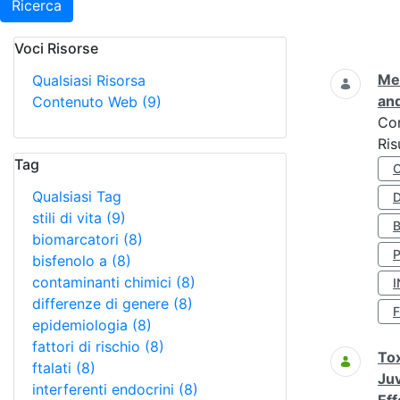
Ricerca
Voci Risorse
Ricerca
Met
Qualsiasi Risorsa
and
Contenuto Web
(9)
Co
Ris
Tag
Qualsiasi Tag
D
stili di vita
(9)
biomarcatori
(8)
bisfenolo a
(8)
contaminanti chimici
(8)
I
differenze di genere
(8)
epidemiologia
(8)
fattori di rischio
(8)
Tox
ftalati
(8)
Juv
interferenti endocrini
(8)