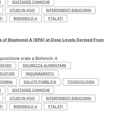
O
SOSTANZE CHIMICHE
STUDI IN VIVO
INTERFERENTI ENDOCRINI
TI
BISFENOLO A
FTALATI
ts of Bisphenol A (BPA) at Dose Levels Derived From
esposizione orale a Bisfenolo A
ISCHIO
SICUREZZA ALIMENTARE
RCATORI
INQUINAMENTO
 DONNA
SALUTE PUBBLICA
TOSSICOLOGIA
O
SOSTANZE CHIMICHE
STUDI IN VIVO
INTERFERENTI ENDOCRINI
TI
BISFENOLO A
FTALATI