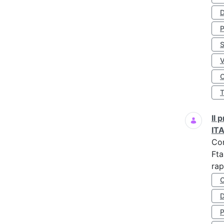
D
S
O
Il
IT
Co
Fta
rap
D