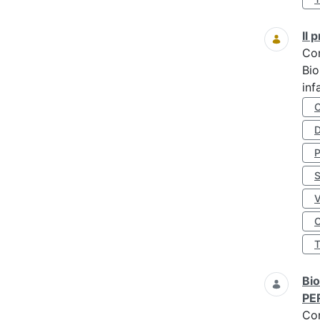
Il
Co
Bio
inf
D
S
O
Bio
PE
Co