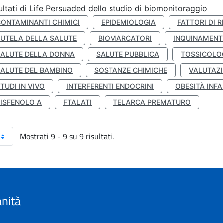
ultati di Life Persuaded dello studio di biomonitoraggio
CONTAMINANTI CHIMICI
EPIDEMIOLOGIA
FATTORI DI R
TUTELA DELLA SALUTE
BIOMARCATORI
INQUINAMEN
SALUTE DELLA DONNA
SALUTE PUBBLICA
TOSSICOLO
SALUTE DEL BAMBINO
SOSTANZE CHIMICHE
VALUTAZI
TUDI IN VIVO
INTERFERENTI ENDOCRINI
OBESITÀ INFA
BISFENOLO A
FTALATI
TELARCA PREMATURO
Mostrati 9 - 9 su 9 risultati.
anità