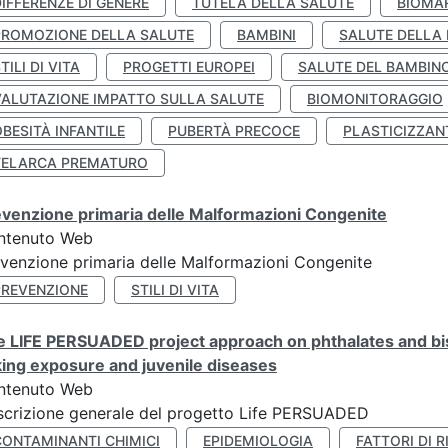
IFFERENZE DI GENERE
TUTELA DELLA SALUTE
BIOMA
PROMOZIONE DELLA SALUTE
BAMBINI
SALUTE DELLA
TILI DI VITA
PROGETTI EUROPEI
SALUTE DEL BAMBIN
VALUTAZIONE IMPATTO SULLA SALUTE
BIOMONITORAGGIO
BESITÀ INFANTILE
PUBERTÀ PRECOCE
PLASTICIZZAN
TELARCA PREMATURO
venzione primaria delle Malformazioni Congenite
ntenuto Web
venzione primaria delle Malformazioni Congenite
PREVENZIONE
STILI DI VITA
 LIFE PERSUADED project approach on phthalates and bisp
king exposure and juvenile diseases
ntenuto Web
crizione generale del progetto Life PERSUADED
CONTAMINANTI CHIMICI
EPIDEMIOLOGIA
FATTORI DI R