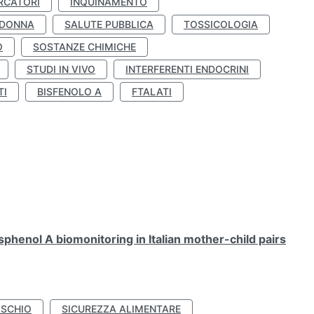
RCATORI
INQUINAMENTO
 DONNA
SALUTE PUBBLICA
TOSSICOLOGIA
O
SOSTANZE CHIMICHE
STUDI IN VIVO
INTERFERENTI ENDOCRINI
TI
BISFENOLO A
FTALATI
henol A biomonitoring in Italian mother-child pairs
ISCHIO
SICUREZZA ALIMENTARE