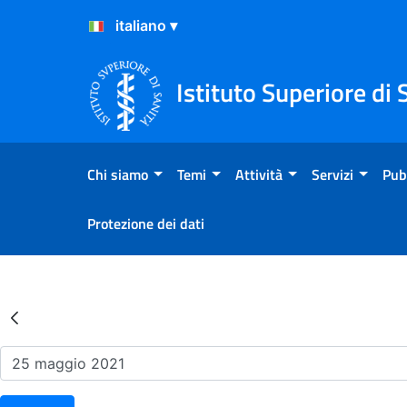
Salta al Contenuto
Salta al Footer
Istituto Superiore di 
Chi siamo
Temi
Attività
Servizi
Pub
Protezione dei dati
Risultati della Ricerca - Ev