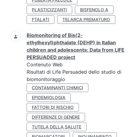
PLASTICIZZANTI
BISFENOLO A
FTALATI
TELARCA PREMATURO
Biomonitoring of Bis(2-
ethylhexyl)phthalate (DEHP) in Italian
children and adolescents: Data from LIFE
PERSUADED project
Contenuto Web
Risultati di Life Persuaded dello studio di
biomonitoraggio
CONTAMINANTI CHIMICI
EPIDEMIOLOGIA
FATTORI DI RISCHIO
DIFFERENZE DI GENERE
TUTELA DELLA SALUTE
BIOMARCATORI
INQUINAMENTO