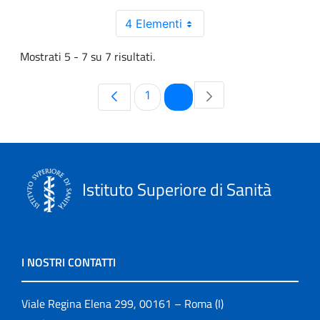
4 Elementi
Mostrati 5 - 7 su 7 risultati.
Pagina
Pagina
1
2
Istituto Superiore di Sanità
I NOSTRI CONTATTI
Viale Regina Elena 299, 00161 – Roma (I)