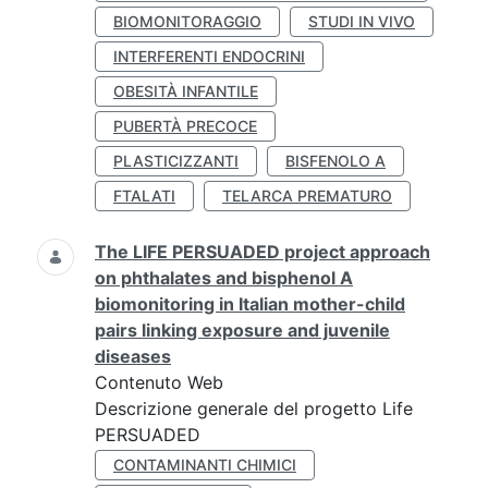
BIOMONITORAGGIO
STUDI IN VIVO
INTERFERENTI ENDOCRINI
OBESITÀ INFANTILE
PUBERTÀ PRECOCE
PLASTICIZZANTI
BISFENOLO A
FTALATI
TELARCA PREMATURO
The LIFE PERSUADED project approach
on phthalates and bisphenol A
biomonitoring in Italian mother-child
pairs linking exposure and juvenile
diseases
Contenuto Web
Descrizione generale del progetto Life
PERSUADED
CONTAMINANTI CHIMICI