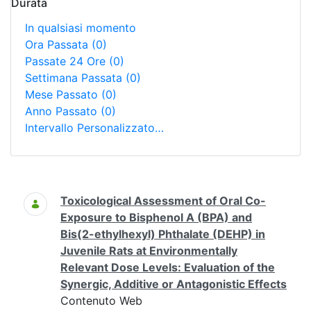
Durata
In qualsiasi momento
Ora Passata
(0)
Passate 24 Ore
(0)
Settimana Passata
(0)
Mese Passato
(0)
Anno Passato
(0)
Intervallo Personalizzato…
Ricerca
Toxicological Assessment of Oral Co-
Exposure to Bisphenol A (BPA) and
Bis(2-ethylhexyl) Phthalate (DEHP) in
Juvenile Rats at Environmentally
Relevant Dose Levels: Evaluation of the
Synergic, Additive or Antagonistic Effects
Contenuto Web