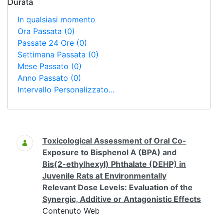
Durata
In qualsiasi momento
Ora Passata
(0)
Passate 24 Ore
(0)
Settimana Passata
(0)
Mese Passato
(0)
Anno Passato
(0)
Intervallo Personalizzato…
Ricerca
Toxicological Assessment of Oral Co-
Exposure to Bisphenol A (BPA) and
Bis(2-ethylhexyl) Phthalate (DEHP) in
Juvenile Rats at Environmentally
Relevant Dose Levels: Evaluation of the
Synergic, Additive or Antagonistic Effects
Contenuto Web