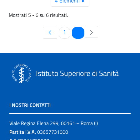
4 Elementi
Mostrati 5 - 6 su 6 risultati.
Pagina
Pagina
1
2
Istituto Superiore di Sanità
I NOSTRI CONTATTI
Viale Regina Elena 299, 00161 – Roma (I)
Partita I.V.A.
03657731000