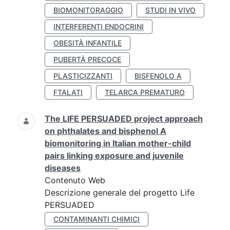
BIOMONITORAGGIO
STUDI IN VIVO
INTERFERENTI ENDOCRINI
OBESITÀ INFANTILE
PUBERTÀ PRECOCE
PLASTICIZZANTI
BISFENOLO A
FTALATI
TELARCA PREMATURO
The LIFE PERSUADED project approach
on phthalates and bisphenol A
biomonitoring in Italian mother-child
pairs linking exposure and juvenile
diseases
Contenuto Web
Descrizione generale del progetto Life
PERSUADED
CONTAMINANTI CHIMICI