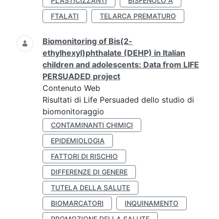
PLASTICIZZANTI
BISFENOLO A
FTALATI
TELARCA PREMATURO
Biomonitoring of Bis(2-
ethylhexyl)phthalate (DEHP) in Italian
children and adolescents: Data from LIFE
PERSUADED project
Contenuto Web
Risultati di Life Persuaded dello studio di
biomonitoraggio
CONTAMINANTI CHIMICI
EPIDEMIOLOGIA
FATTORI DI RISCHIO
DIFFERENZE DI GENERE
TUTELA DELLA SALUTE
BIOMARCATORI
INQUINAMENTO
PROMOZIONE DELLA SALUTE