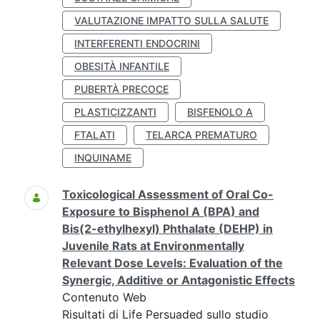
VALUTAZIONE IMPATTO SULLA SALUTE
INTERFERENTI ENDOCRINI
OBESITÀ INFANTILE
PUBERTÀ PRECOCE
PLASTICIZZANTI
BISFENOLO A
FTALATI
TELARCA PREMATURO
INQUINAME
Toxicological Assessment of Oral Co-
Exposure to Bisphenol A (BPA) and
Bis(2-ethylhexyl) Phthalate (DEHP) in
Juvenile Rats at Environmentally
Relevant Dose Levels: Evaluation of the
Synergic, Additive or Antagonistic Effects
Contenuto Web
Risultati di Life Persuaded sullo studio