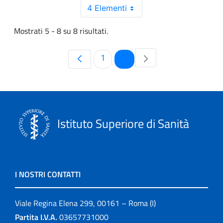
4 Elementi
Mostrati 5 - 8 su 8 risultati.
Pagina
Pagina
1
2
Istituto Superiore di Sanità
I NOSTRI CONTATTI
Viale Regina Elena 299, 00161 – Roma (I)
Partita I.V.A.
03657731000