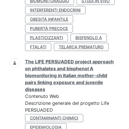
BIOMONITORAGGIO
STUDI IN VIVO
INTERFERENTI ENDOCRINI
OBESITÀ INFANTILE
PUBERTÀ PRECOCE
PLASTICIZZANTI
BISFENOLO A
FTALATI
TELARCA PREMATURO
The LIFE PERSUADED project approach
on phthalates and bisphenol A
biomonitoring in Italian mother-child
pairs linking exposure and juvenile
diseases
Contenuto Web
Descrizione generale del progetto Life
PERSUADED
CONTAMINANTI CHIMICI
EPIDEMIOLOGIA