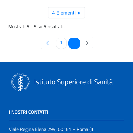
4 Elementi
Mostrati 5 - 5 su 5 risultati.
Pagina
Pagina
1
2
Istituto Superiore di Sanità
I NOSTRI CONTATTI
Viale Regina Elena 299, 00161 – Roma (I)