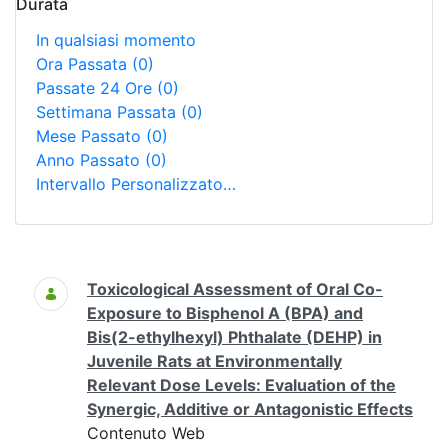
Durata
In qualsiasi momento
Ora Passata
(0)
Passate 24 Ore
(0)
Settimana Passata
(0)
Mese Passato
(0)
Anno Passato
(0)
Intervallo Personalizzato…
Ricerca
Toxicological Assessment of Oral Co-
Exposure to Bisphenol A (BPA) and
Bis(2-ethylhexyl) Phthalate (DEHP) in
Juvenile Rats at Environmentally
Relevant Dose Levels: Evaluation of the
Synergic, Additive or Antagonistic Effects
Contenuto Web