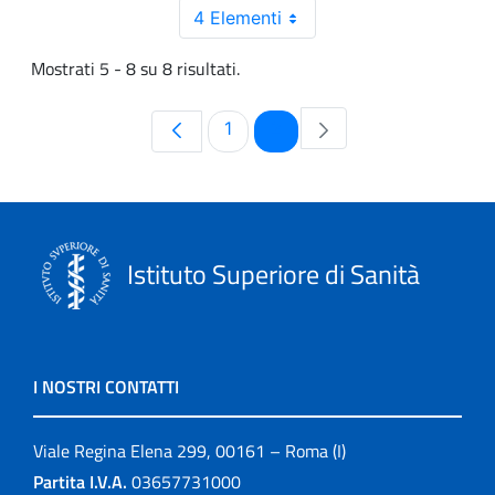
4 Elementi
Mostrati 5 - 8 su 8 risultati.
Pagina
Pagina
1
2
Istituto Superiore di Sanità
I NOSTRI CONTATTI
Viale Regina Elena 299, 00161 – Roma (I)
Partita I.V.A.
03657731000