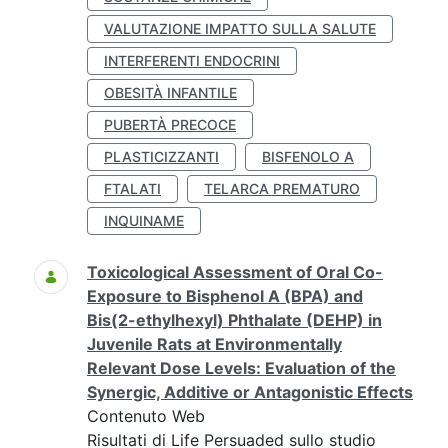
VALUTAZIONE IMPATTO SULLA SALUTE
INTERFERENTI ENDOCRINI
OBESITÀ INFANTILE
PUBERTÀ PRECOCE
PLASTICIZZANTI
BISFENOLO A
FTALATI
TELARCA PREMATURO
INQUINAME
Toxicological Assessment of Oral Co-
Exposure to Bisphenol A (BPA) and
Bis(2-ethylhexyl) Phthalate (DEHP) in
Juvenile Rats at Environmentally
Relevant Dose Levels: Evaluation of the
Synergic, Additive or Antagonistic Effects
Contenuto Web
Risultati di Life Persuaded sullo studio