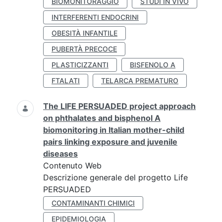
BIOMONITORAGGIO
STUDI IN VIVO
INTERFERENTI ENDOCRINI
OBESITÀ INFANTILE
PUBERTÀ PRECOCE
PLASTICIZZANTI
BISFENOLO A
FTALATI
TELARCA PREMATURO
The LIFE PERSUADED project approach
on phthalates and bisphenol A
biomonitoring in Italian mother-child
pairs linking exposure and juvenile
diseases
Contenuto Web
Descrizione generale del progetto Life
PERSUADED
CONTAMINANTI CHIMICI
EPIDEMIOLOGIA