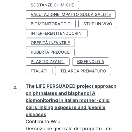
SOSTANZE CHIMICHE
VALUTAZIONE IMPATTO SULLA SALUTE
BIOMONITORAGGIO
STUDI IN VIVO
INTERFERENTI ENDOCRINI
OBESITÀ INFANTILE
PUBERTÀ PRECOCE
PLASTICIZZANTI
BISFENOLO A
FTALATI
TELARCA PREMATURO
The LIFE PERSUADED project approach
on phthalates and bisphenol A
biomonitoring in Italian mother-child
pairs linking exposure and juvenile
diseases
Contenuto Web
Descrizione generale del progetto Life