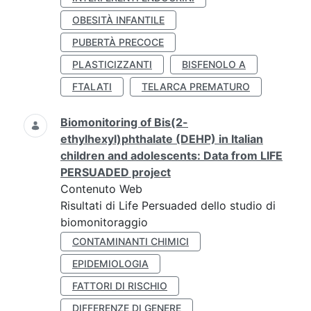
OBESITÀ INFANTILE
PUBERTÀ PRECOCE
PLASTICIZZANTI
BISFENOLO A
FTALATI
TELARCA PREMATURO
Biomonitoring of Bis(2-
ethylhexyl)phthalate (DEHP) in Italian
children and adolescents: Data from LIFE
PERSUADED project
Contenuto Web
Risultati di Life Persuaded dello studio di
biomonitoraggio
CONTAMINANTI CHIMICI
EPIDEMIOLOGIA
FATTORI DI RISCHIO
DIFFERENZE DI GENERE