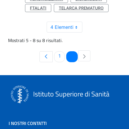
FTALATI
TELARCA PREMATURO
4 Elementi
Mostrati 5 - 8 su 8 risultati.
Pagina
Pagina
1
2
Istituto Superiore di Sanità
I NOSTRI CONTATTI