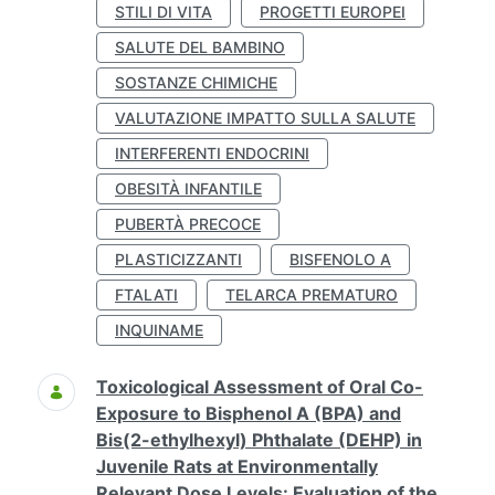
STILI DI VITA
PROGETTI EUROPEI
SALUTE DEL BAMBINO
SOSTANZE CHIMICHE
VALUTAZIONE IMPATTO SULLA SALUTE
INTERFERENTI ENDOCRINI
OBESITÀ INFANTILE
PUBERTÀ PRECOCE
PLASTICIZZANTI
BISFENOLO A
FTALATI
TELARCA PREMATURO
INQUINAME
Toxicological Assessment of Oral Co-
Exposure to Bisphenol A (BPA) and
Bis(2-ethylhexyl) Phthalate (DEHP) in
Juvenile Rats at Environmentally
Relevant Dose Levels: Evaluation of the