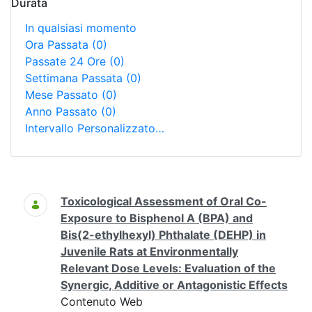
Durata
In qualsiasi momento
Ora Passata
(0)
Passate 24 Ore
(0)
Settimana Passata
(0)
Mese Passato
(0)
Anno Passato
(0)
Intervallo Personalizzato…
Ricerca
Toxicological Assessment of Oral Co-
Exposure to Bisphenol A (BPA) and
Bis(2-ethylhexyl) Phthalate (DEHP) in
Juvenile Rats at Environmentally
Relevant Dose Levels: Evaluation of the
Synergic, Additive or Antagonistic Effects
Contenuto Web