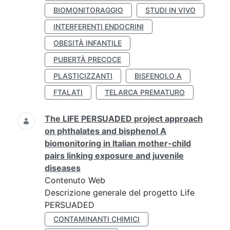
BIOMONITORAGGIO
STUDI IN VIVO
INTERFERENTI ENDOCRINI
OBESITÀ INFANTILE
PUBERTÀ PRECOCE
PLASTICIZZANTI
BISFENOLO A
FTALATI
TELARCA PREMATURO
The LIFE PERSUADED project approach
on phthalates and bisphenol A
biomonitoring in Italian mother-child
pairs linking exposure and juvenile
diseases
Contenuto Web
Descrizione generale del progetto Life
PERSUADED
CONTAMINANTI CHIMICI