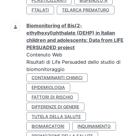
PLASTICIZZANTI
BISFENOLO A
FTALATI
TELARCA PREMATURO
Biomonitoring of Bis(2-
ethylhexyl)phthalate (DEHP) in Italian
children and adolescents: Data from LIFE
PERSUADED project
Contenuto Web
Risultati di Life Persuaded dello studio di
biomonitoraggio
CONTAMINANTI CHIMICI
EPIDEMIOLOGIA
FATTORI DI RISCHIO
DIFFERENZE DI GENERE
TUTELA DELLA SALUTE
BIOMARCATORI
INQUINAMENTO
PROMOZIONE DELLA SALUTE