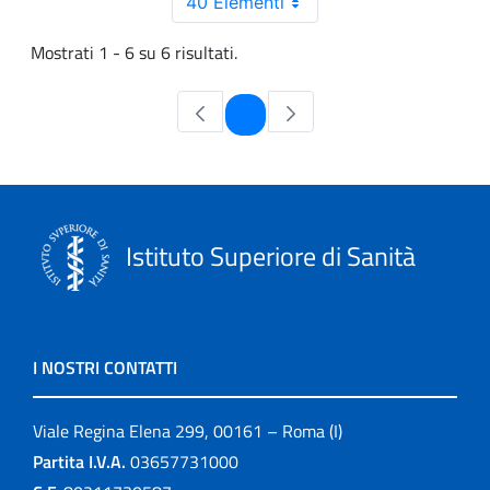
40 Elementi
Mostrati 1 - 6 su 6 risultati.
Pagina
1
Istituto Superiore di Sanità
I NOSTRI CONTATTI
Viale Regina Elena 299, 00161 – Roma (I)
Partita I.V.A.
03657731000