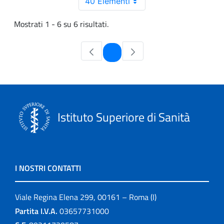
40 Elementi
Mostrati 1 - 6 su 6 risultati.
Pagina
1
Istituto Superiore di Sanità
I NOSTRI CONTATTI
Viale Regina Elena 299, 00161 – Roma (I)
Partita I.V.A.
03657731000