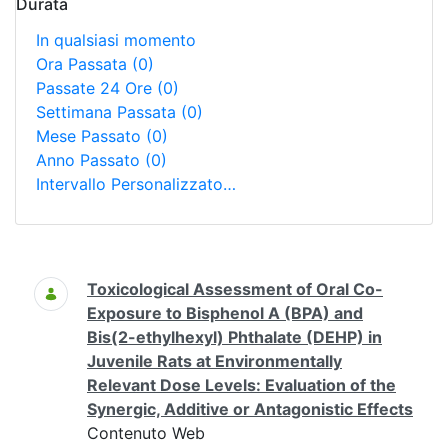
Durata
In qualsiasi momento
Ora Passata
(0)
Passate 24 Ore
(0)
Settimana Passata
(0)
Mese Passato
(0)
Anno Passato
(0)
Intervallo Personalizzato…
Ricerca
Toxicological Assessment of Oral Co-
Exposure to Bisphenol A (BPA) and
Bis(2-ethylhexyl) Phthalate (DEHP) in
Juvenile Rats at Environmentally
Relevant Dose Levels: Evaluation of the
Synergic, Additive or Antagonistic Effects
Contenuto Web