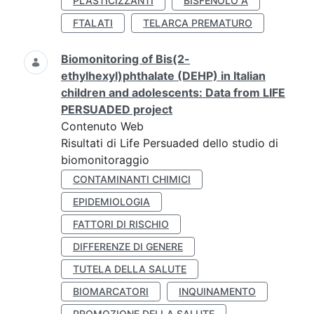
PLASTICIZZANTI
BISFENOLO A
FTALATI
TELARCA PREMATURO
Biomonitoring of Bis(2-
ethylhexyl)phthalate (DEHP) in Italian
children and adolescents: Data from LIFE
PERSUADED project
Contenuto Web
Risultati di Life Persuaded dello studio di
biomonitoraggio
CONTAMINANTI CHIMICI
EPIDEMIOLOGIA
FATTORI DI RISCHIO
DIFFERENZE DI GENERE
TUTELA DELLA SALUTE
BIOMARCATORI
INQUINAMENTO
PROMOZIONE DELLA SALUTE