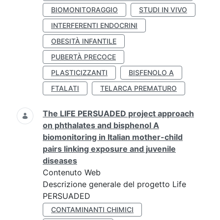
BIOMONITORAGGIO
STUDI IN VIVO
INTERFERENTI ENDOCRINI
OBESITÀ INFANTILE
PUBERTÀ PRECOCE
PLASTICIZZANTI
BISFENOLO A
FTALATI
TELARCA PREMATURO
The LIFE PERSUADED project approach
on phthalates and bisphenol A
biomonitoring in Italian mother-child
pairs linking exposure and juvenile
diseases
Contenuto Web
Descrizione generale del progetto Life
PERSUADED
CONTAMINANTI CHIMICI