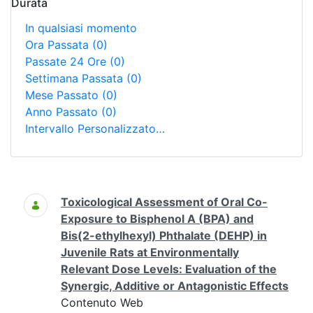
Durata
In qualsiasi momento
Ora Passata
(0)
Passate 24 Ore
(0)
Settimana Passata
(0)
Mese Passato
(0)
Anno Passato
(0)
Intervallo Personalizzato…
Ricerca
Toxicological Assessment of Oral Co-
Exposure to Bisphenol A (BPA) and
Bis(2-ethylhexyl) Phthalate (DEHP) in
Juvenile Rats at Environmentally
Relevant Dose Levels: Evaluation of the
Synergic, Additive or Antagonistic Effects
Contenuto Web