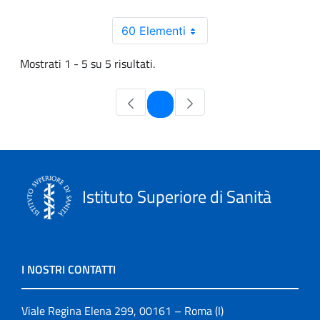
60 Elementi
Mostrati 1 - 5 su 5 risultati.
Pagina
1
Istituto Superiore di Sanità
I NOSTRI CONTATTI
Viale Regina Elena 299, 00161 – Roma (I)