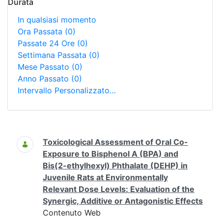
Durata
In qualsiasi momento
Ora Passata
(0)
Passate 24 Ore
(0)
Settimana Passata
(0)
Mese Passato
(0)
Anno Passato
(0)
Intervallo Personalizzato…
Ricerca
Toxicological Assessment of Oral Co-
Exposure to Bisphenol A (BPA) and
Bis(2-ethylhexyl) Phthalate (DEHP) in
Juvenile Rats at Environmentally
Relevant Dose Levels: Evaluation of the
Synergic, Additive or Antagonistic Effects
Contenuto Web