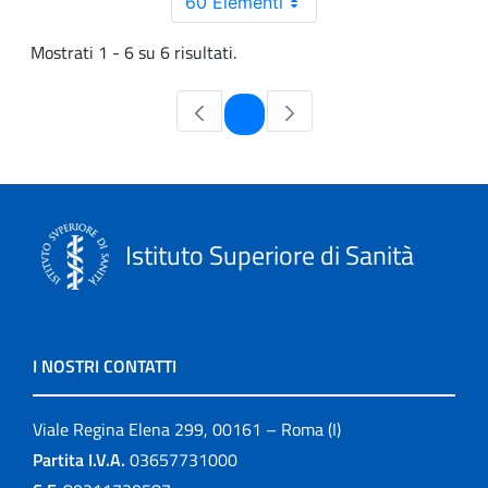
60 Elementi
Mostrati 1 - 6 su 6 risultati.
Pagina
1
Istituto Superiore di Sanità
I NOSTRI CONTATTI
Viale Regina Elena 299, 00161 – Roma (I)
Partita I.V.A.
03657731000