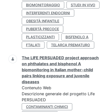
BIOMONITORAGGIO
STUDI IN VIVO
INTERFERENTI ENDOCRINI
OBESITÀ INFANTILE
PUBERTÀ PRECOCE
PLASTICIZZANTI
BISFENOLO A
FTALATI
TELARCA PREMATURO
The LIFE PERSUADED project approach
on phthalates and bisphenol A
biomonitoring in Italian mother-child
pairs linking exposure and juvenile
diseases
Contenuto Web
Descrizione generale del progetto Life
PERSUADED
CONTAMINANTI CHIMICI