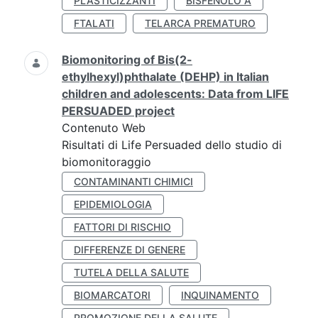
PLASTICIZZANTI
BISFENOLO A
FTALATI
TELARCA PREMATURO
Biomonitoring of Bis(2-
ethylhexyl)phthalate (DEHP) in Italian
children and adolescents: Data from LIFE
PERSUADED project
Contenuto Web
Risultati di Life Persuaded dello studio di
biomonitoraggio
CONTAMINANTI CHIMICI
EPIDEMIOLOGIA
FATTORI DI RISCHIO
DIFFERENZE DI GENERE
TUTELA DELLA SALUTE
BIOMARCATORI
INQUINAMENTO
PROMOZIONE DELLA SALUTE