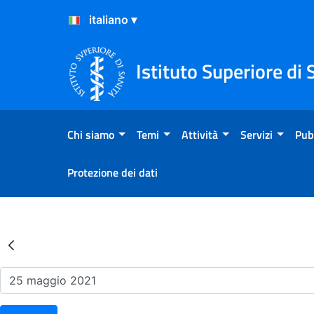
Salta al Contenuto
Salta al Footer
Istituto Superiore di 
Chi siamo
Temi
Attività
Servizi
Pub
Protezione dei dati
Risultati della Ricerca - Ev