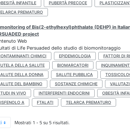
BESITÀ INFANTILE
PUBERTÀ PRECOCE
PLASTICIZZAN
TELARCA PREMATURO
monitoring of Bis(2-ethylhexyl)phthalate (DEHP) in Italia
RSUADED project
ntenuto Web
ultati di Life Persuaded dello studio di biomonitoraggio
CONTAMINANTI CHIMICI
EPIDEMIOLOGIA
FATTORI DI R
TUTELA DELLA SALUTE
BIOMARCATORI
INQUINAMEN
SALUTE DELLA DONNA
SALUTE PUBBLICA
TOSSICOLO
SALUTE DEL BAMBINO
SOSTANZE CHIMICHE
VALUTAZI
TUDI IN VIVO
INTERFERENTI ENDOCRINI
OBESITÀ INFA
BISFENOLO A
FTALATI
TELARCA PREMATURO
Mostrati 1 - 5 su 5 risultati.
i