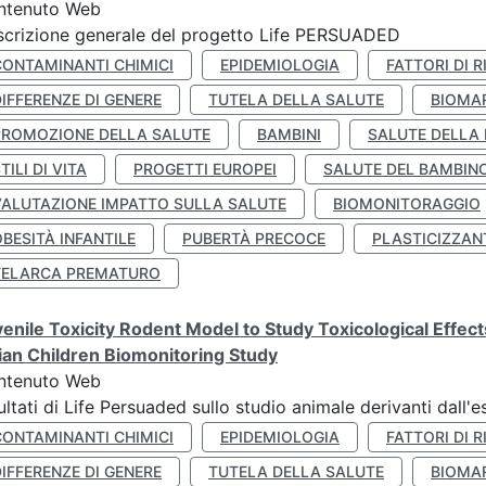
ntenuto Web
crizione generale del progetto Life PERSUADED
CONTAMINANTI CHIMICI
EPIDEMIOLOGIA
FATTORI DI R
IFFERENZE DI GENERE
TUTELA DELLA SALUTE
BIOMA
PROMOZIONE DELLA SALUTE
BAMBINI
SALUTE DELLA
TILI DI VITA
PROGETTI EUROPEI
SALUTE DEL BAMBIN
VALUTAZIONE IMPATTO SULLA SALUTE
BIOMONITORAGGIO
BESITÀ INFANTILE
PUBERTÀ PRECOCE
PLASTICIZZAN
TELARCA PREMATURO
enile Toxicity Rodent Model to Study Toxicological Effec
lian Children Biomonitoring Study
ntenuto Web
ultati di Life Persuaded sullo studio animale derivanti dall'
CONTAMINANTI CHIMICI
EPIDEMIOLOGIA
FATTORI DI R
IFFERENZE DI GENERE
TUTELA DELLA SALUTE
BIOMA