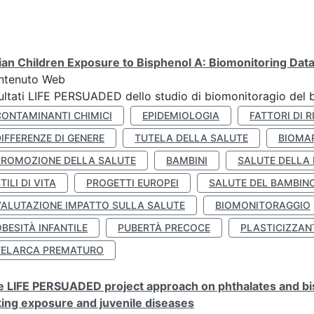
lian Children Exposure to Bisphenol A: Biomonitoring Da
ntenuto Web
ultati LIFE PERSUADED dello studio di biomonitoragio del 
CONTAMINANTI CHIMICI
EPIDEMIOLOGIA
FATTORI DI R
IFFERENZE DI GENERE
TUTELA DELLA SALUTE
BIOMA
PROMOZIONE DELLA SALUTE
BAMBINI
SALUTE DELLA
TILI DI VITA
PROGETTI EUROPEI
SALUTE DEL BAMBIN
VALUTAZIONE IMPATTO SULLA SALUTE
BIOMONITORAGGIO
BESITÀ INFANTILE
PUBERTÀ PRECOCE
PLASTICIZZAN
TELARCA PREMATURO
 LIFE PERSUADED project approach on phthalates and bisp
king exposure and juvenile diseases