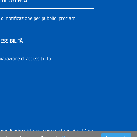
I DI NOTIFICA
 di notificazione per pubblici proclami
ESSIBILITÀ
iarazione di accessibilità
ione di prima istanza per questa pagina
|
Note