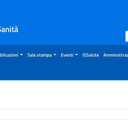
Sanità
blicazioni
Sala stampa
Eventi
ISSalute
Amministraz
enti