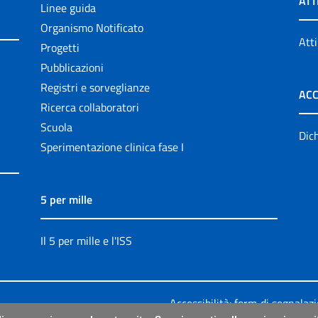
ATT
Linee guida
Organismo Notificato
Atti
Progetti
Pubblicazioni
Registri e sorveglianze
ACC
Ricerca collaboratori
Scuola
Dich
Sperimentazione clinica fase I
5 per mille
Il 5 per mille e l'ISS
Accessibilità: form di segnalaz