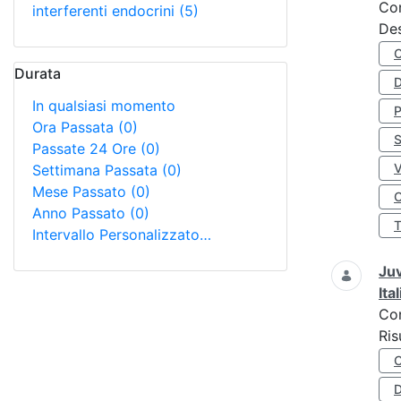
Co
interferenti endocrini
(5)
Des
Durata
D
In qualsiasi momento
Ora Passata
(0)
S
Passate 24 Ore
(0)
Settimana Passata
(0)
Mese Passato
(0)
O
Anno Passato
(0)
Intervallo Personalizzato…
Juv
Ita
Co
Ris
D