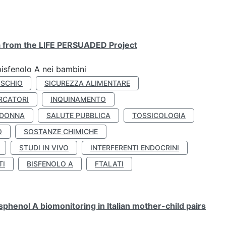
ta from the LIFE PERSUADED Project
bisfenolo A nei bambini
ISCHIO
SICUREZZA ALIMENTARE
RCATORI
INQUINAMENTO
 DONNA
SALUTE PUBBLICA
TOSSICOLOGIA
O
SOSTANZE CHIMICHE
STUDI IN VIVO
INTERFERENTI ENDOCRINI
TI
BISFENOLO A
FTALATI
henol A biomonitoring in Italian mother-child pairs