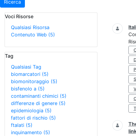
Ricerca
Voci Risorse
Ricerca
Ita
Qualsiasi Risorsa
Co
Contenuto Web
(5)
Ris
Tag
D
Qualsiasi Tag
biomarcatori
(5)
S
biomonitoraggio
(5)
bisfenolo a
(5)
contaminanti chimici
(5)
O
differenze di genere
(5)
epidemiologia
(5)
fattori di rischio
(5)
The
ftalati
(5)
lin
inquinamento
(5)