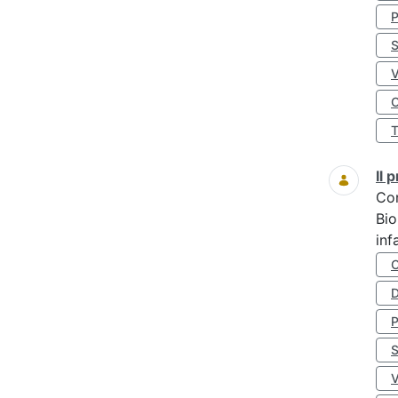
S
O
Il
Co
Bio
inf
D
S