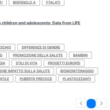
TI
BISFENOLO A
FTALATI
n children and adolescents: Data from LIFE
ISCHIO
DIFFERENZE DI GENERE
TO
PROMOZIONE DELLA SALUTE
BAMBINI
GIA
STILI DI VITA
PROGETTI EUROPEI
ONE IMPATTO SULLA SALUTE
BIOMONITORAGGIO
NTILE
PUBERTÀ PRECOCE
PLASTICIZZANTI
Pagina
1