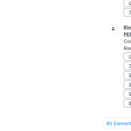
O
Bio
PE
Co
Ris
S
60 Element