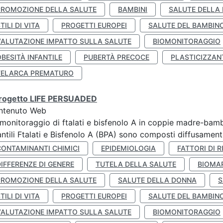
PROMOZIONE DELLA SALUTE
BAMBINI
SALUTE DELLA
TILI DI VITA
PROGETTI EUROPEI
SALUTE DEL BAMBIN
VALUTAZIONE IMPATTO SULLA SALUTE
BIOMONITORAGGIO
BESITÀ INFANTILE
PUBERTÀ PRECOCE
PLASTICIZZAN
TELARCA PREMATURO
 progetto LIFE PERSUADED
ntenuto Web
monitoraggio di ftalati e bisfenolo A in coppie madre-bamb
antili Ftalati e Bisfenolo A (BPA) sono composti diffusamente 
CONTAMINANTI CHIMICI
EPIDEMIOLOGIA
FATTORI DI R
IFFERENZE DI GENERE
TUTELA DELLA SALUTE
BIOMA
PROMOZIONE DELLA SALUTE
SALUTE DELLA DONNA
S
TILI DI VITA
PROGETTI EUROPEI
SALUTE DEL BAMBIN
VALUTAZIONE IMPATTO SULLA SALUTE
BIOMONITORAGGIO