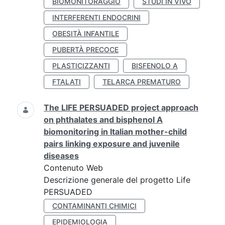
BIOMONITORAGGIO
STUDI IN VIVO
INTERFERENTI ENDOCRINI
OBESITÀ INFANTILE
PUBERTÀ PRECOCE
PLASTICIZZANTI
BISFENOLO A
FTALATI
TELARCA PREMATURO
The LIFE PERSUADED project approach
on phthalates and bisphenol A
biomonitoring in Italian mother-child
pairs linking exposure and juvenile
diseases
Contenuto Web
Descrizione generale del progetto Life
PERSUADED
CONTAMINANTI CHIMICI
EPIDEMIOLOGIA