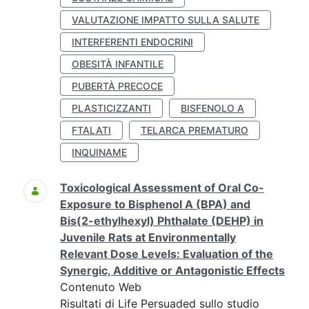
VALUTAZIONE IMPATTO SULLA SALUTE
INTERFERENTI ENDOCRINI
OBESITÀ INFANTILE
PUBERTÀ PRECOCE
PLASTICIZZANTI
BISFENOLO A
FTALATI
TELARCA PREMATURO
INQUINAME
Toxicological Assessment of Oral Co-
Exposure to Bisphenol A (BPA) and
Bis(2-ethylhexyl) Phthalate (DEHP) in
Juvenile Rats at Environmentally
Relevant Dose Levels: Evaluation of the
Synergic, Additive or Antagonistic Effects
Contenuto Web
Risultati di Life Persuaded sullo studio