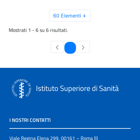
60 Elementi
Mostrati 1 - 6 su 6 risultati.
Pagina
1
Istituto Superiore di Sanità
I NOSTRI CONTATTI
Viale Regina Elena 299, 00161 – Roma (I)