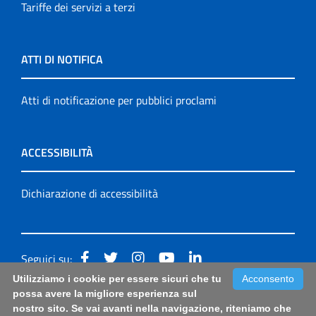
Tariffe dei servizi a terzi
ATTI DI NOTIFICA
Atti di notificazione per pubblici proclami
ACCESSIBILITÀ
Dichiarazione di accessibilità
Seguici su:
Utilizziamo i cookie per essere sicuri che tu
Acconsento
Accessibilità: form di segnalazione di prima istanza per
possa avere la migliore esperienza sul
nostro sito. Se vai avanti nella navigazione, riteniamo che
questa pagina
|
Note Legali
|
Sitemap