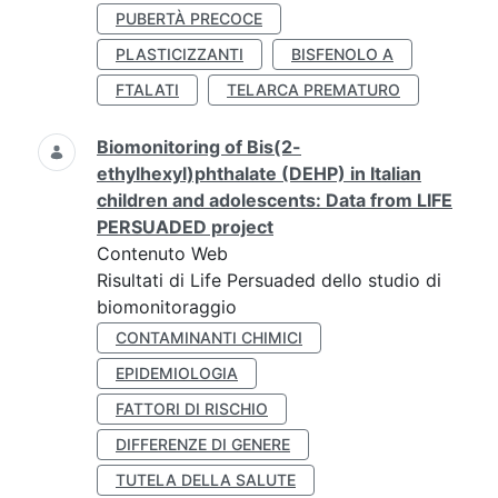
PUBERTÀ PRECOCE
PLASTICIZZANTI
BISFENOLO A
FTALATI
TELARCA PREMATURO
Biomonitoring of Bis(2-
ethylhexyl)phthalate (DEHP) in Italian
children and adolescents: Data from LIFE
PERSUADED project
Contenuto Web
Risultati di Life Persuaded dello studio di
biomonitoraggio
CONTAMINANTI CHIMICI
EPIDEMIOLOGIA
FATTORI DI RISCHIO
DIFFERENZE DI GENERE
TUTELA DELLA SALUTE