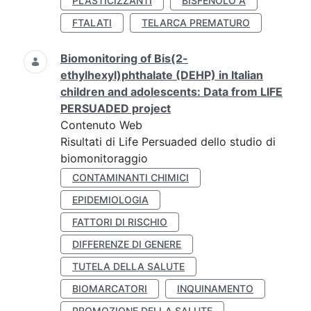
PLASTICIZZANTI
BISFENOLO A
FTALATI
TELARCA PREMATURO
Biomonitoring of Bis(2-
ethylhexyl)phthalate (DEHP) in Italian
children and adolescents: Data from LIFE
PERSUADED project
Contenuto Web
Risultati di Life Persuaded dello studio di
biomonitoraggio
CONTAMINANTI CHIMICI
EPIDEMIOLOGIA
FATTORI DI RISCHIO
DIFFERENZE DI GENERE
TUTELA DELLA SALUTE
BIOMARCATORI
INQUINAMENTO
PROMOZIONE DELLA SALUTE