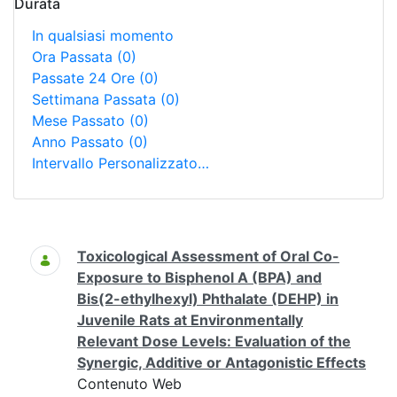
Durata
In qualsiasi momento
Ora Passata
(0)
Passate 24 Ore
(0)
Settimana Passata
(0)
Mese Passato
(0)
Anno Passato
(0)
Intervallo Personalizzato…
Ricerca
Toxicological Assessment of Oral Co-
Exposure to Bisphenol A (BPA) and
Bis(2-ethylhexyl) Phthalate (DEHP) in
Juvenile Rats at Environmentally
Relevant Dose Levels: Evaluation of the
Synergic, Additive or Antagonistic Effects
Contenuto Web