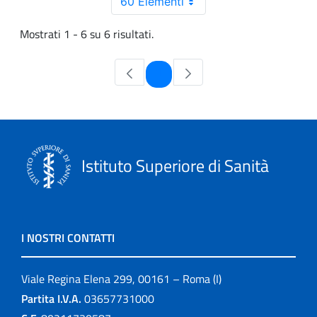
60 Elementi
Mostrati 1 - 6 su 6 risultati.
Pagina
1
Istituto Superiore di Sanità
I NOSTRI CONTATTI
Viale Regina Elena 299, 00161 – Roma (I)
Partita I.V.A.
03657731000