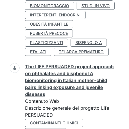
BIOMONITORAGGIO
STUDI IN VIVO
INTERFERENTI ENDOCRINI
OBESITÀ INFANTILE
PUBERTÀ PRECOCE
PLASTICIZZANTI
BISFENOLO A
FTALATI
TELARCA PREMATURO
The LIFE PERSUADED project approach
on phthalates and bisphenol A
biomonitoring in Italian mother-child
pairs linking exposure and juvenile
diseases
Contenuto Web
Descrizione generale del progetto Life
PERSUADED
CONTAMINANTI CHIMICI