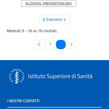
ALCOHOL PREVENTION DAY
8 Elementi
Mostrati 9 - 16 su 16 risultati.
Pagina
Pagina
1
2
Istituto Superiore di Sanità
I NOSTRI CONTATTI