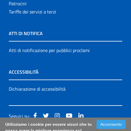
Patrocini
Tariffe dei servizi a terzi
ATTI DI NOTIFICA
Atti di notificazione per pubblici proclami
ACCESSIBILITÀ
Dichiarazione di accessibilità
Seguici su:
Utilizziamo i cookie per essere sicuri che tu
Acconsento
Accessibilità: form di segnalazione di prima istanza per
possa avere la migliore esperienza sul