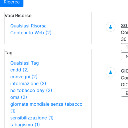
Ricerca
Voci Risorse
Ricerca
3
Qualsiasi Risorsa
Co
Contenuto Web
(2)
30
Tag
Qualsiasi Tag
cndd
(2)
GI
convegni
(2)
Co
informazione
(2)
GI
no tobacco day
(2)
oms
(2)
giornata mondiale senza tabacco
(1)
sensibilizzazione
(1)
tabagismo
(1)