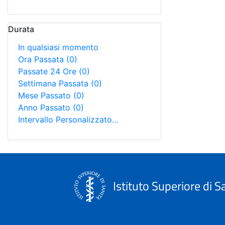
Durata
In qualsiasi momento
Ora Passata
(0)
Passate 24 Ore
(0)
Settimana Passata
(0)
Mese Passato
(0)
Anno Passato
(0)
Intervallo Personalizzato…
Istituto Superiore di S