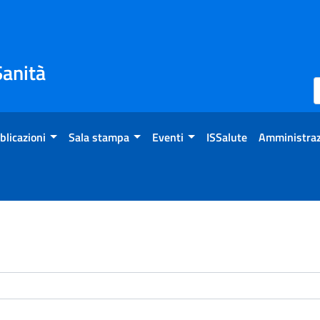
Sanità
blicazioni
Sala stampa
Eventi
ISSalute
Amministraz
enti