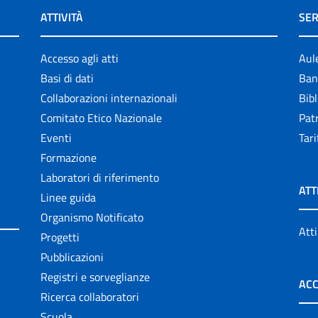
ATTIVITÀ
SER
Accesso agli atti
Aul
Basi di dati
Ban
Collaborazioni internazionali
Bibl
Comitato Etico Nazionale
Patr
Eventi
Tari
Formazione
Laboratori di riferimento
ATT
Linee guida
Organismo Notificato
Atti
Progetti
Pubblicazioni
Registri e sorveglianze
ACC
Ricerca collaboratori
Scuola