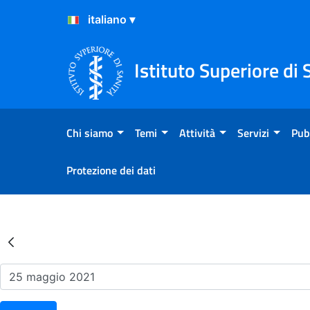
Salta al Contenuto
Salta al Footer
Istituto Superiore di 
Chi siamo
Temi
Attività
Servizi
Pub
Protezione dei dati
Risultati della Ricerca - Ev