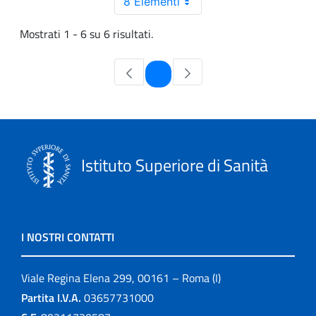
8 Elementi
Mostrati 1 - 6 su 6 risultati.
Pagina
1
Istituto Superiore di Sanità
I NOSTRI CONTATTI
Viale Regina Elena 299, 00161 – Roma (I)
Partita I.V.A.
03657731000