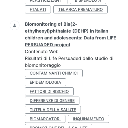
PLASTICIZZANTI
BISFENOLO A
FTALATI
TELARCA PREMATURO
Biomonitoring of Bis(2-
ethylhexyl)phthalate (DEHP) in Italian
children and adolescents: Data from LIFE
PERSUADED project
Contenuto Web
Risultati di Life Persuaded dello studio di
biomonitoraggio
CONTAMINANTI CHIMICI
EPIDEMIOLOGIA
FATTORI DI RISCHIO
DIFFERENZE DI GENERE
TUTELA DELLA SALUTE
BIOMARCATORI
INQUINAMENTO
PROMOZIONE DELLA SALUTE