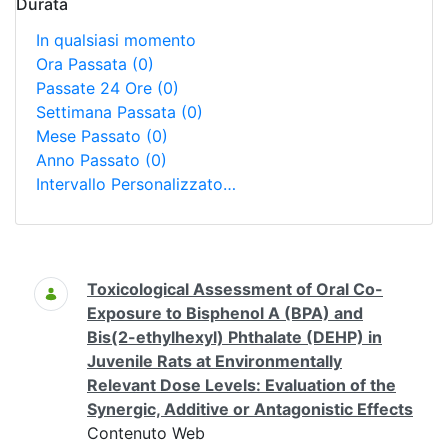
Durata
In qualsiasi momento
Ora Passata
(0)
Passate 24 Ore
(0)
Settimana Passata
(0)
Mese Passato
(0)
Anno Passato
(0)
Intervallo Personalizzato…
Ricerca
Toxicological Assessment of Oral Co-
Exposure to Bisphenol A (BPA) and
Bis(2-ethylhexyl) Phthalate (DEHP) in
Juvenile Rats at Environmentally
Relevant Dose Levels: Evaluation of the
Synergic, Additive or Antagonistic Effects
Contenuto Web