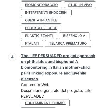
BIOMONITORAGGIO
STUDI IN VIVO
INTERFERENTI ENDOCRINI
OBESITÀ INFANTILE
PUBERTÀ PRECOCE
PLASTICIZZANTI
BISFENOLO A
FTALATI
TELARCA PREMATURO
The LIFE PERSUADED project approach
on phthalates and bisphenol A
biomonitoring in Italian mother-child
pairs linking exposure and juvenile
diseases
Contenuto Web
Descrizione generale del progetto Life
PERSUADED
CONTAMINANTI CHIMICI