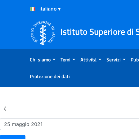
Salta al Contenuto
Salta al Footer
Istituto Superiore di 
Chi siamo
Temi
Attività
Servizi
Pub
Protezione dei dati
Risultati della Ricerca - Ev