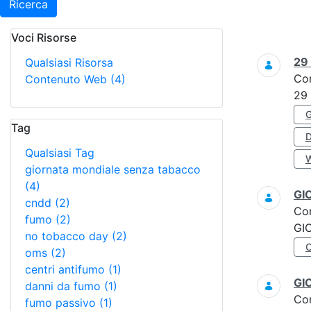
Ricerca
Voci Risorse
Ricerca
29
Qualsiasi Risorsa
Co
Contenuto Web
(4)
29
Tag
Qualsiasi Tag
giornata mondiale senza tabacco
(4)
GI
cndd
(2)
Co
fumo
(2)
GI
no tobacco day
(2)
oms
(2)
centri antifumo
(1)
GI
danni da fumo
(1)
Co
fumo passivo
(1)