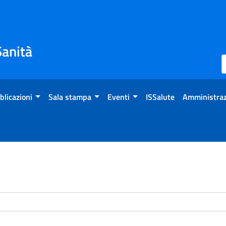
Sanità
blicazioni
Sala stampa
Eventi
ISSalute
Amministraz
enti