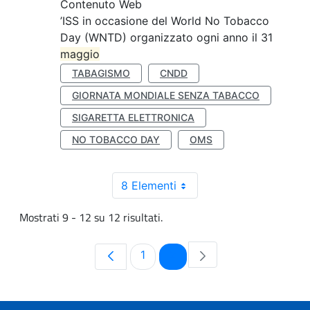
Contenuto Web
’ISS in occasione del World No Tobacco
Day (WNTD) organizzato ogni anno il 31
maggio
TABAGISMO
CNDD
GIORNATA MONDIALE SENZA TABACCO
SIGARETTA ELETTRONICA
NO TOBACCO DAY
OMS
8 Elementi
Mostrati 9 - 12 su 12 risultati.
Pagina
Pagina
1
2