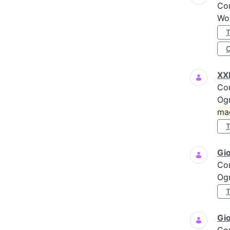
Co
Wo
XXI
Co
Ogn
ma
Gi
Co
Ogn
Gio