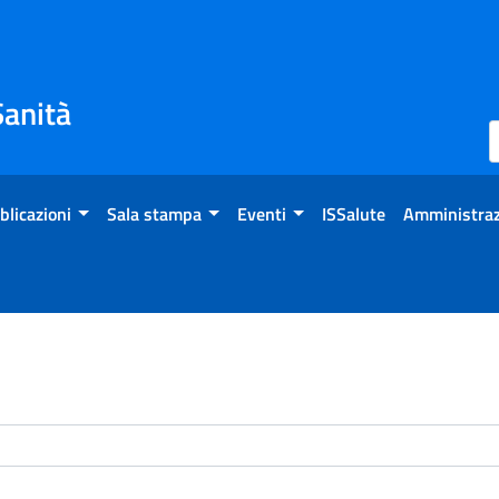
Sanità
blicazioni
Sala stampa
Eventi
ISSalute
Amministraz
enti