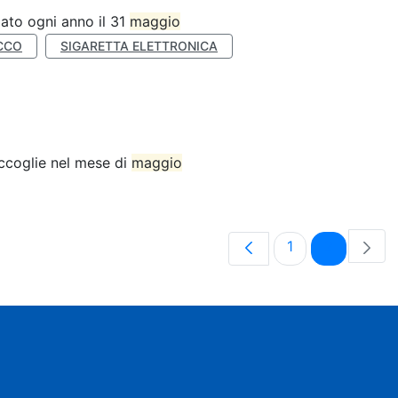
ato ogni anno il 31
maggio
CCO
SIGARETTA ELETTRONICA
accoglie nel mese di
maggio
Pagina
Pagina
1
2