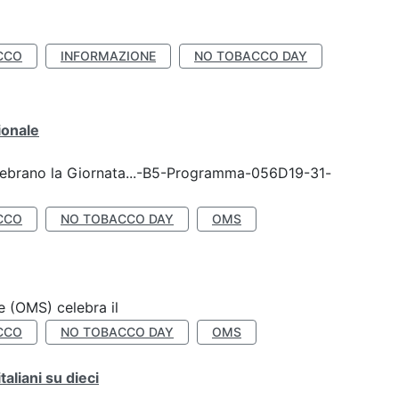
CCO
INFORMAZIONE
NO TOBACCO DAY
ionale
celebrano la Giornata...-B5-Programma-056D19-31-
CCO
NO TOBACCO DAY
OMS
e (OMS) celebra il
CCO
NO TOBACCO DAY
OMS
liani su dieci