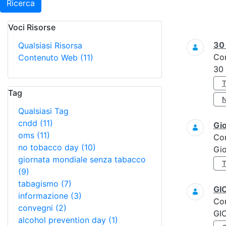
Ricerca
Voci Risorse
Ricerca
3
Qualsiasi Risorsa
Co
Contenuto Web
(11)
30
Tag
Qualsiasi Tag
cndd
(11)
Gi
oms
(11)
Co
no tobacco day
(10)
Gi
giornata mondiale senza tabacco
(9)
tabagismo
(7)
GI
informazione
(3)
Co
convegni
(2)
GI
alcohol prevention day
(1)