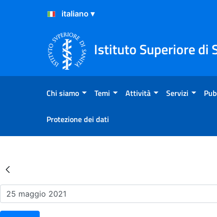
Salta al Contenuto
Salta al Footer
Istituto Superiore di 
Chi siamo
Temi
Attività
Servizi
Pub
Protezione dei dati
Risultati della Ricerca - Ev