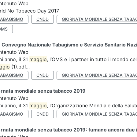
ntenuto Web
rld No Tobacco Day 2017
TABAGISMO
CNDD
GIORNATA MONDIALE SENZA TABA
OMS
 Convegno Nazionale Tabagismo e Servizio Sanitario Naz
ntenuto Web
i anno, il 31
maggio
, l’OMS e i partner in tutto il mondo 
ggio
(1).pdf...
TABAGISMO
CNDD
GIORNATA MONDIALE SENZA TABA
ornata mondiale senza tabacco 2019
ntenuto Web
i anno, il 31
maggio
, l’Organizzazione Mondiale della Salut
TABAGISMO
CNDD
GIORNATA MONDIALE SENZA TABA
rnata mondiale senza tabacco 2019: fumano ancora due ita