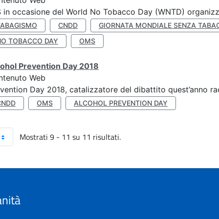
ntenuto Web
S in occasione del World No Tobacco Day (WNTD) organizz
TABAGISMO
CNDD
GIORNATA MONDIALE SENZA TABA
NO TOBACCO DAY
OMS
cohol Prevention Day 2018
ntenuto Web
vention Day 2018, catalizzatore del dibattito quest’anno r
CNDD
OMS
ALCOHOL PREVENTION DAY
Mostrati 9 - 11 su 11 risultati.
anità