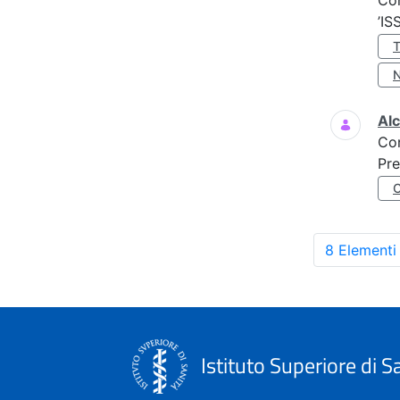
Co
’IS
Al
Co
Pre
8 Elementi
Istituto Superiore di S