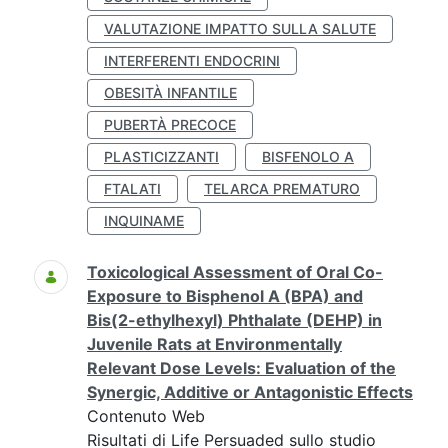
VALUTAZIONE IMPATTO SULLA SALUTE
INTERFERENTI ENDOCRINI
OBESITÀ INFANTILE
PUBERTÀ PRECOCE
PLASTICIZZANTI
BISFENOLO A
FTALATI
TELARCA PREMATURO
INQUINAME
Toxicological Assessment of Oral Co-
Exposure to Bisphenol A (BPA) and
Bis(2-ethylhexyl) Phthalate (DEHP) in
Juvenile Rats at Environmentally
Relevant Dose Levels: Evaluation of the
Synergic, Additive or Antagonistic Effects
Contenuto Web
Risultati di Life Persuaded sullo studio