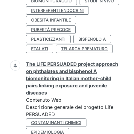
BIOMONITORAGGIO
STUDI IN VIVO
INTERFERENTI ENDOCRINI
OBESITÀ INFANTILE
PUBERTÀ PRECOCE
PLASTICIZZANTI
BISFENOLO A
FTALATI
TELARCA PREMATURO
The LIFE PERSUADED project approach
on phthalates and bisphenol A
biomonitoring in Italian mother-child
pairs linking exposure and juvenile
diseases
Contenuto Web
Descrizione generale del progetto Life
PERSUADED
CONTAMINANTI CHIMICI
EPIDEMIOLOGIA