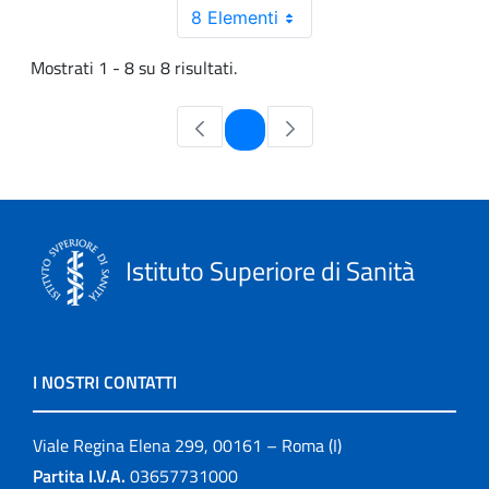
8 Elementi
Mostrati 1 - 8 su 8 risultati.
Pagina
1
Istituto Superiore di Sanità
I NOSTRI CONTATTI
Viale Regina Elena 299, 00161 – Roma (I)
Partita I.V.A.
03657731000