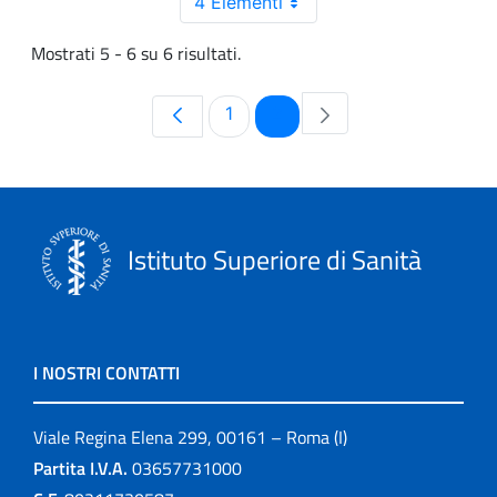
4 Elementi
Mostrati 5 - 6 su 6 risultati.
Pagina
Pagina
1
2
Istituto Superiore di Sanità
I NOSTRI CONTATTI
Viale Regina Elena 299, 00161 – Roma (I)
Partita I.V.A.
03657731000