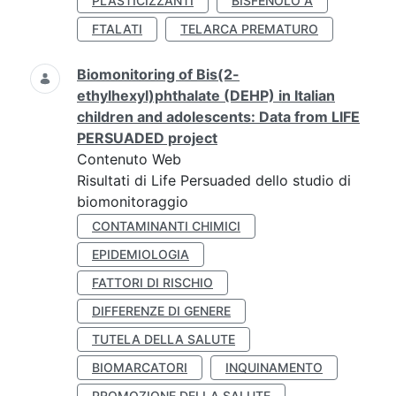
PLASTICIZZANTI
BISFENOLO A
FTALATI
TELARCA PREMATURO
Biomonitoring of Bis(2-
ethylhexyl)phthalate (DEHP) in Italian
children and adolescents: Data from LIFE
PERSUADED project
Contenuto Web
Risultati di Life Persuaded dello studio di
biomonitoraggio
CONTAMINANTI CHIMICI
EPIDEMIOLOGIA
FATTORI DI RISCHIO
DIFFERENZE DI GENERE
TUTELA DELLA SALUTE
BIOMARCATORI
INQUINAMENTO
PROMOZIONE DELLA SALUTE