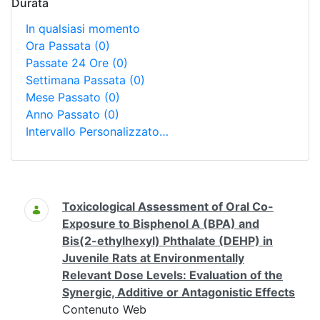
Durata
In qualsiasi momento
Ora Passata
(0)
Passate 24 Ore
(0)
Settimana Passata
(0)
Mese Passato
(0)
Anno Passato
(0)
Intervallo Personalizzato…
Ricerca
Toxicological Assessment of Oral Co-
Exposure to Bisphenol A (BPA) and
Bis(2-ethylhexyl) Phthalate (DEHP) in
Juvenile Rats at Environmentally
Relevant Dose Levels: Evaluation of the
Synergic, Additive or Antagonistic Effects
Contenuto Web