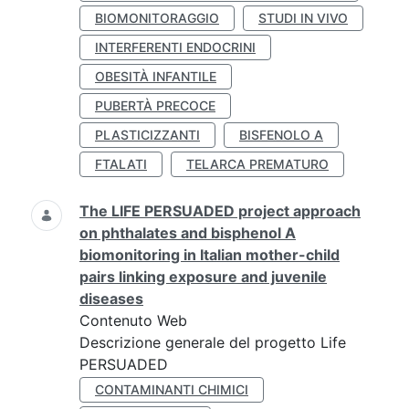
BIOMONITORAGGIO
STUDI IN VIVO
INTERFERENTI ENDOCRINI
OBESITÀ INFANTILE
PUBERTÀ PRECOCE
PLASTICIZZANTI
BISFENOLO A
FTALATI
TELARCA PREMATURO
The LIFE PERSUADED project approach
on phthalates and bisphenol A
biomonitoring in Italian mother-child
pairs linking exposure and juvenile
diseases
Contenuto Web
Descrizione generale del progetto Life
PERSUADED
CONTAMINANTI CHIMICI