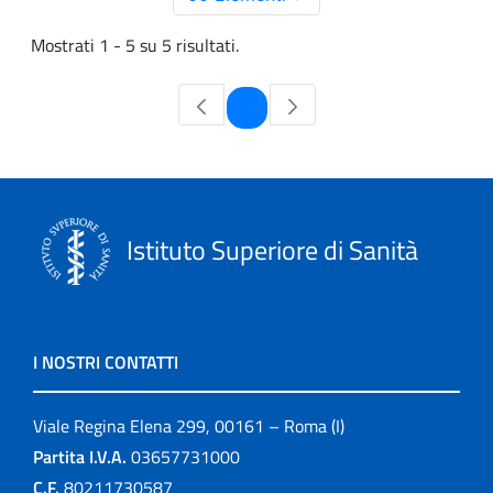
Mostrati 1 - 5 su 5 risultati.
Pagina
1
Istituto Superiore di Sanità
I NOSTRI CONTATTI
Viale Regina Elena 299, 00161 – Roma (I)
Partita I.V.A.
03657731000
C.F.
80211730587