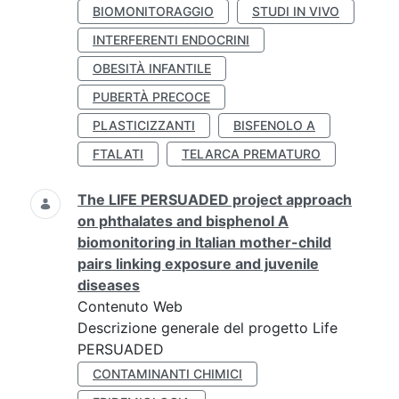
BIOMONITORAGGIO
STUDI IN VIVO
INTERFERENTI ENDOCRINI
OBESITÀ INFANTILE
PUBERTÀ PRECOCE
PLASTICIZZANTI
BISFENOLO A
FTALATI
TELARCA PREMATURO
The LIFE PERSUADED project approach
on phthalates and bisphenol A
biomonitoring in Italian mother-child
pairs linking exposure and juvenile
diseases
Contenuto Web
Descrizione generale del progetto Life
PERSUADED
CONTAMINANTI CHIMICI