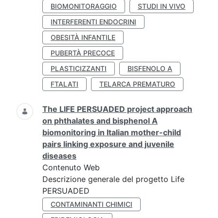
BIOMONITORAGGIO
STUDI IN VIVO
INTERFERENTI ENDOCRINI
OBESITÀ INFANTILE
PUBERTÀ PRECOCE
PLASTICIZZANTI
BISFENOLO A
FTALATI
TELARCA PREMATURO
The LIFE PERSUADED project approach
on phthalates and bisphenol A
biomonitoring in Italian mother-child
pairs linking exposure and juvenile
diseases
Contenuto Web
Descrizione generale del progetto Life
PERSUADED
CONTAMINANTI CHIMICI