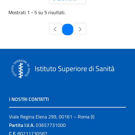
Mostrati 1 - 5 su 5 risultati.
Pagina
1
Istituto Superiore di Sanità
I NOSTRI CONTATTI
Viale Regina Elena 299, 00161 – Roma (I)
Partita I.V.A.
03657731000
C.F.
80211730587