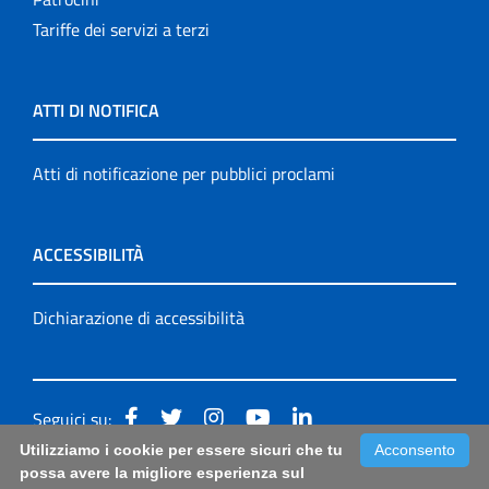
Tariffe dei servizi a terzi
ATTI DI NOTIFICA
Atti di notificazione per pubblici proclami
ACCESSIBILITÀ
Dichiarazione di accessibilità
Seguici su:
Utilizziamo i cookie per essere sicuri che tu
Acconsento
Accessibilità: form di segnalazione di prima istanza per
possa avere la migliore esperienza sul