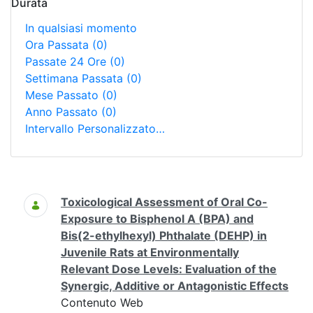
Durata
In qualsiasi momento
Ora Passata
(0)
Passate 24 Ore
(0)
Settimana Passata
(0)
Mese Passato
(0)
Anno Passato
(0)
Intervallo Personalizzato…
Ricerca
Toxicological Assessment of Oral Co-
Exposure to Bisphenol A (BPA) and
Bis(2-ethylhexyl) Phthalate (DEHP) in
Juvenile Rats at Environmentally
Relevant Dose Levels: Evaluation of the
Synergic, Additive or Antagonistic Effects
Contenuto Web