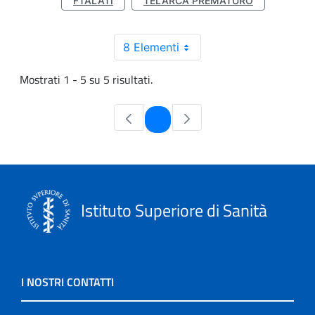
FTALATI
TELARCA PREMATURO
8 Elementi
Mostrati 1 - 5 su 5 risultati.
Pagina
1
Istituto Superiore di Sanità
I NOSTRI CONTATTI