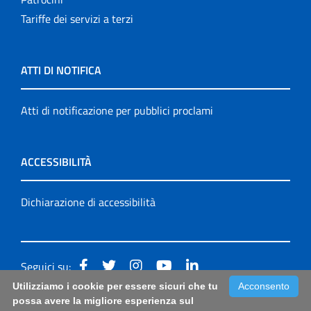
Tariffe dei servizi a terzi
ATTI DI NOTIFICA
Atti di notificazione per pubblici proclami
ACCESSIBILITÀ
Dichiarazione di accessibilità
Seguici su:
Utilizziamo i cookie per essere sicuri che tu
Acconsento
Accessibilità: form di segnalazione di prima istanza per
possa avere la migliore esperienza sul