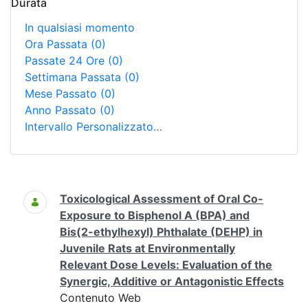
Durata
In qualsiasi momento
Ora Passata
(0)
Passate 24 Ore
(0)
Settimana Passata
(0)
Mese Passato
(0)
Anno Passato
(0)
Intervallo Personalizzato…
Ricerca
Toxicological Assessment of Oral Co-
Exposure to Bisphenol A (BPA) and
Bis(2-ethylhexyl) Phthalate (DEHP) in
Juvenile Rats at Environmentally
Relevant Dose Levels: Evaluation of the
Synergic, Additive or Antagonistic Effects
Contenuto Web