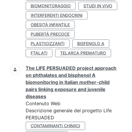
BIOMONITORAGGIO
STUDI IN VIVO
INTERFERENTI ENDOCRINI
OBESITÀ INFANTILE
PUBERTÀ PRECOCE
PLASTICIZZANTI
BISFENOLO A
FTALATI
TELARCA PREMATURO
The LIFE PERSUADED project approach
on phthalates and bisphenol A
biomonitoring in Italian mother-child
pairs linking exposure and juvenile
diseases
Contenuto Web
Descrizione generale del progetto Life
PERSUADED
CONTAMINANTI CHIMICI