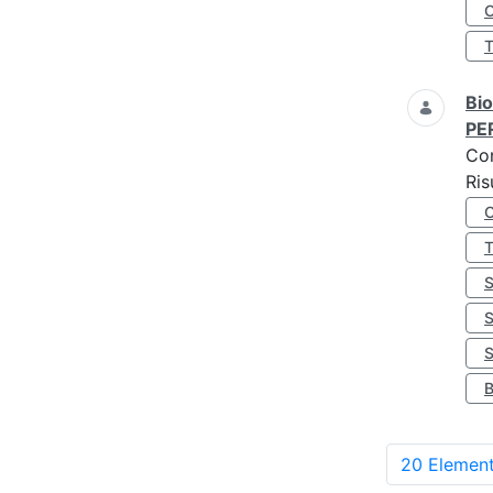
O
Bio
PE
Co
Ris
S
20 Element