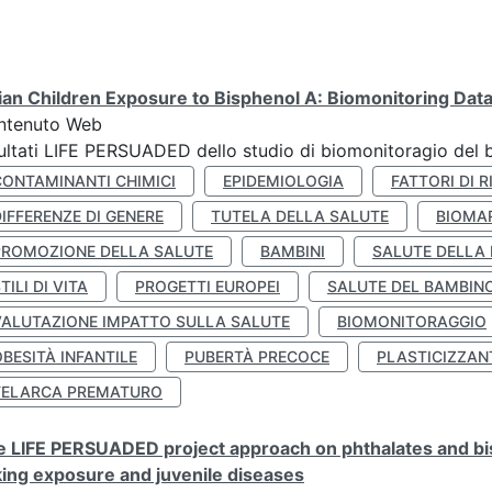
lian Children Exposure to Bisphenol A: Biomonitoring Da
ntenuto Web
ultati LIFE PERSUADED dello studio di biomonitoragio del 
CONTAMINANTI CHIMICI
EPIDEMIOLOGIA
FATTORI DI R
IFFERENZE DI GENERE
TUTELA DELLA SALUTE
BIOMA
PROMOZIONE DELLA SALUTE
BAMBINI
SALUTE DELLA
TILI DI VITA
PROGETTI EUROPEI
SALUTE DEL BAMBIN
VALUTAZIONE IMPATTO SULLA SALUTE
BIOMONITORAGGIO
BESITÀ INFANTILE
PUBERTÀ PRECOCE
PLASTICIZZAN
TELARCA PREMATURO
 LIFE PERSUADED project approach on phthalates and bisp
king exposure and juvenile diseases