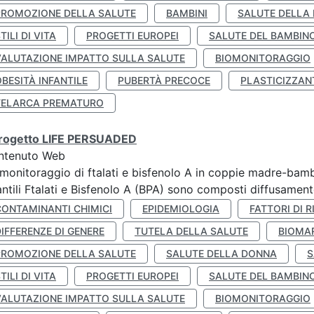
PROMOZIONE DELLA SALUTE
BAMBINI
SALUTE DELLA
TILI DI VITA
PROGETTI EUROPEI
SALUTE DEL BAMBIN
VALUTAZIONE IMPATTO SULLA SALUTE
BIOMONITORAGGIO
BESITÀ INFANTILE
PUBERTÀ PRECOCE
PLASTICIZZAN
TELARCA PREMATURO
 progetto LIFE PERSUADED
ntenuto Web
monitoraggio di ftalati e bisfenolo A in coppie madre-bamb
antili Ftalati e Bisfenolo A (BPA) sono composti diffusamente 
CONTAMINANTI CHIMICI
EPIDEMIOLOGIA
FATTORI DI R
IFFERENZE DI GENERE
TUTELA DELLA SALUTE
BIOMA
PROMOZIONE DELLA SALUTE
SALUTE DELLA DONNA
S
TILI DI VITA
PROGETTI EUROPEI
SALUTE DEL BAMBIN
VALUTAZIONE IMPATTO SULLA SALUTE
BIOMONITORAGGIO