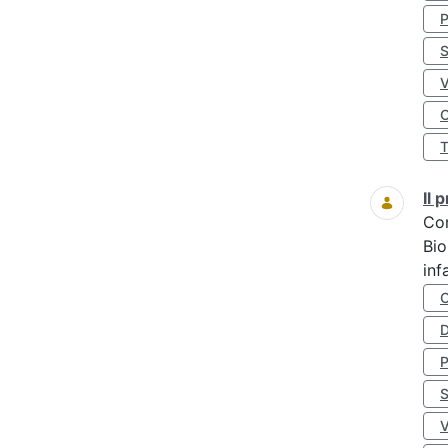
S
O
Il
Co
Bio
inf
D
S