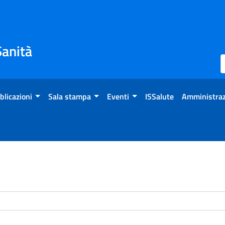
Sanità
blicazioni
Sala stampa
Eventi
ISSalute
Amministraz
enti