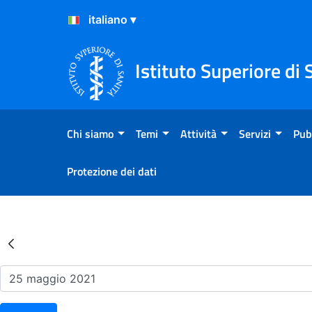
Salta al Contenuto
Salta al Footer
Istituto Superiore di 
Chi siamo
Temi
Attività
Servizi
Pub
Protezione dei dati
Risultati della Ricerca - Ev