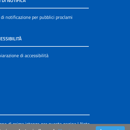
I DI NOTIFICA
 di notificazione per pubblici proclami
ESSIBILITÀ
iarazione di accessibilità
ione di prima istanza per questa pagina
|
Note