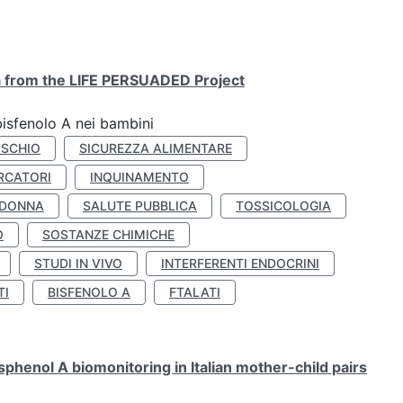
ta from the LIFE PERSUADED Project
bisfenolo A nei bambini
ISCHIO
SICUREZZA ALIMENTARE
RCATORI
INQUINAMENTO
 DONNA
SALUTE PUBBLICA
TOSSICOLOGIA
O
SOSTANZE CHIMICHE
STUDI IN VIVO
INTERFERENTI ENDOCRINI
TI
BISFENOLO A
FTALATI
henol A biomonitoring in Italian mother-child pairs