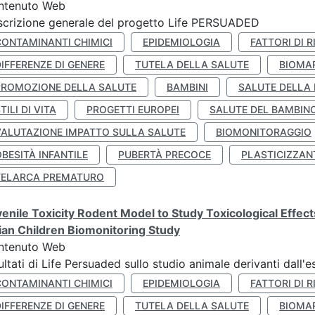
ntenuto Web
crizione generale del progetto Life PERSUADED
CONTAMINANTI CHIMICI
EPIDEMIOLOGIA
FATTORI DI R
IFFERENZE DI GENERE
TUTELA DELLA SALUTE
BIOMA
PROMOZIONE DELLA SALUTE
BAMBINI
SALUTE DELLA
TILI DI VITA
PROGETTI EUROPEI
SALUTE DEL BAMBIN
VALUTAZIONE IMPATTO SULLA SALUTE
BIOMONITORAGGIO
BESITÀ INFANTILE
PUBERTÀ PRECOCE
PLASTICIZZAN
TELARCA PREMATURO
enile Toxicity Rodent Model to Study Toxicological Effec
lian Children Biomonitoring Study
ntenuto Web
ultati di Life Persuaded sullo studio animale derivanti dall'
CONTAMINANTI CHIMICI
EPIDEMIOLOGIA
FATTORI DI R
IFFERENZE DI GENERE
TUTELA DELLA SALUTE
BIOMA