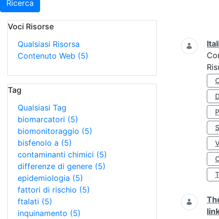
Ricerca
Voci Risorse
Ricerca
Ita
Qualsiasi Risorsa
Co
Contenuto Web
(5)
Ris
Tag
D
Qualsiasi Tag
biomarcatori
(5)
S
biomonitoraggio
(5)
bisfenolo a
(5)
contaminanti chimici
(5)
O
differenze di genere
(5)
epidemiologia
(5)
fattori di rischio
(5)
The
ftalati
(5)
lin
inquinamento
(5)