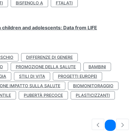
TI
BISFENOLO A
FTALATI
n children and adolescents: Data from LIFE
ISCHIO
DIFFERENZE DI GENERE
TO
PROMOZIONE DELLA SALUTE
BAMBINI
GIA
STILI DI VITA
PROGETTI EUROPEI
ONE IMPATTO SULLA SALUTE
BIOMONITORAGGIO
NTILE
PUBERTÀ PRECOCE
PLASTICIZZANTI
Pagina
1