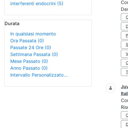
Co
interferenti endocrini
(5)
Des
Durata
D
In qualsiasi momento
Ora Passata
(0)
S
Passate 24 Ore
(0)
Settimana Passata
(0)
Mese Passato
(0)
O
Anno Passato
(0)
Intervallo Personalizzato…
Juv
Ita
Co
Ris
D