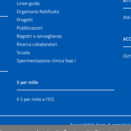
ATT
Linee guida
Organismo Notificato
Atti
Progetti
Pubblicazioni
Registri e sorveglianze
ACC
Ricerca collaboratori
Scuola
Dich
Sperimentazione clinica fase I
5 per mille
Il 5 per mille e l'ISS
Accessibilità: form di segnalaz