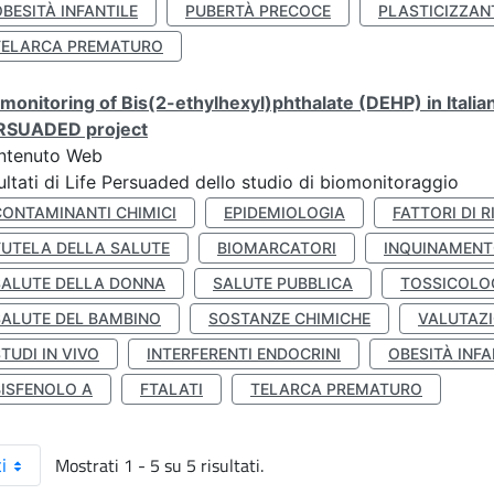
BESITÀ INFANTILE
PUBERTÀ PRECOCE
PLASTICIZZAN
TELARCA PREMATURO
monitoring of Bis(2-ethylhexyl)phthalate (DEHP) in Italia
RSUADED project
ntenuto Web
ultati di Life Persuaded dello studio di biomonitoraggio
CONTAMINANTI CHIMICI
EPIDEMIOLOGIA
FATTORI DI R
TUTELA DELLA SALUTE
BIOMARCATORI
INQUINAMEN
SALUTE DELLA DONNA
SALUTE PUBBLICA
TOSSICOLO
SALUTE DEL BAMBINO
SOSTANZE CHIMICHE
VALUTAZI
TUDI IN VIVO
INTERFERENTI ENDOCRINI
OBESITÀ INFA
BISFENOLO A
FTALATI
TELARCA PREMATURO
Mostrati 1 - 5 su 5 risultati.
i