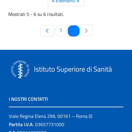
4 Elementi
Mostrati 5 - 6 su 6 risultati.
Pagina
Pagina
1
2
Istituto Superiore di Sanità
I NOSTRI CONTATTI
Viale Regina Elena 299, 00161 – Roma (I)
Partita I.V.A.
03657731000