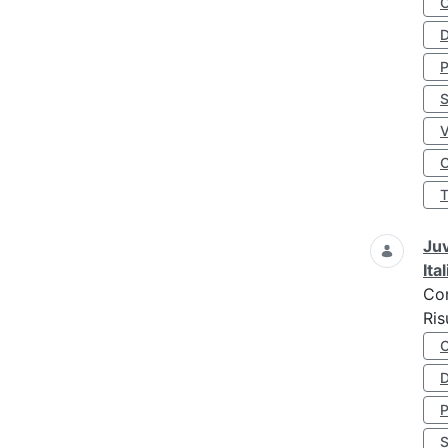
D
S
O
Juv
Ita
Co
Ris
D
S