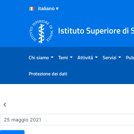
Salta al Contenuto
Salta al Footer
Istituto Superiore di 
Chi siamo
Temi
Attività
Servizi
Pub
Protezione dei dati
Risultati della Ricerca - Ev