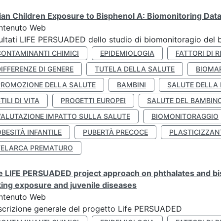
lian Children Exposure to Bisphenol A: Biomonitoring Da
ntenuto Web
ultati LIFE PERSUADED dello studio di biomonitoragio del 
CONTAMINANTI CHIMICI
EPIDEMIOLOGIA
FATTORI DI R
IFFERENZE DI GENERE
TUTELA DELLA SALUTE
BIOMA
PROMOZIONE DELLA SALUTE
BAMBINI
SALUTE DELLA
TILI DI VITA
PROGETTI EUROPEI
SALUTE DEL BAMBIN
VALUTAZIONE IMPATTO SULLA SALUTE
BIOMONITORAGGIO
BESITÀ INFANTILE
PUBERTÀ PRECOCE
PLASTICIZZAN
TELARCA PREMATURO
 LIFE PERSUADED project approach on phthalates and bisp
king exposure and juvenile diseases
ntenuto Web
crizione generale del progetto Life PERSUADED