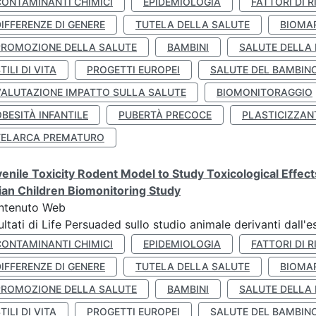
CONTAMINANTI CHIMICI
EPIDEMIOLOGIA
FATTORI DI R
IFFERENZE DI GENERE
TUTELA DELLA SALUTE
BIOMA
PROMOZIONE DELLA SALUTE
BAMBINI
SALUTE DELLA
TILI DI VITA
PROGETTI EUROPEI
SALUTE DEL BAMBIN
VALUTAZIONE IMPATTO SULLA SALUTE
BIOMONITORAGGIO
BESITÀ INFANTILE
PUBERTÀ PRECOCE
PLASTICIZZAN
TELARCA PREMATURO
enile Toxicity Rodent Model to Study Toxicological Effec
lian Children Biomonitoring Study
ntenuto Web
ultati di Life Persuaded sullo studio animale derivanti dall'
CONTAMINANTI CHIMICI
EPIDEMIOLOGIA
FATTORI DI R
IFFERENZE DI GENERE
TUTELA DELLA SALUTE
BIOMA
PROMOZIONE DELLA SALUTE
BAMBINI
SALUTE DELLA
TILI DI VITA
PROGETTI EUROPEI
SALUTE DEL BAMBIN