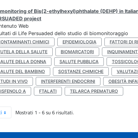
monitoring of Bis(2-ethylhexyl)phthalate (DEHP) in Italia
RSUADED project
ntenuto Web
ultati di Life Persuaded dello studio di biomonitoraggio
CONTAMINANTI CHIMICI
EPIDEMIOLOGIA
FATTORI DI R
TUTELA DELLA SALUTE
BIOMARCATORI
INQUINAMEN
SALUTE DELLA DONNA
SALUTE PUBBLICA
TOSSICOLO
SALUTE DEL BAMBINO
SOSTANZE CHIMICHE
VALUTAZI
TUDI IN VIVO
INTERFERENTI ENDOCRINI
OBESITÀ INFA
BISFENOLO A
FTALATI
TELARCA PREMATURO
Mostrati 1 - 6 su 6 risultati.
i