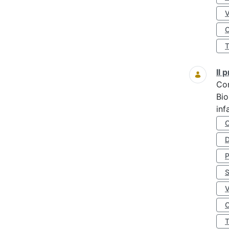
O
Il
Co
Bio
inf
D
S
O