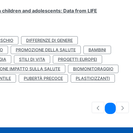
n children and adolescents: Data from LIFE
ISCHIO
DIFFERENZE DI GENERE
TO
PROMOZIONE DELLA SALUTE
BAMBINI
GIA
STILI DI VITA
PROGETTI EUROPEI
ONE IMPATTO SULLA SALUTE
BIOMONITORAGGIO
NTILE
PUBERTÀ PRECOCE
PLASTICIZZANTI
Pagina
1