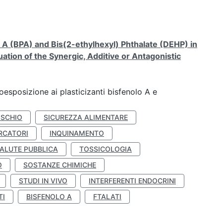
A (BPA) and Bis(2-ethylhexyl) Phthalate (DEHP) in
ation of the Synergic, Additive or Antagonistic
coesposizione ai plasticizanti bisfenolo A e
ISCHIO
SICUREZZA ALIMENTARE
RCATORI
INQUINAMENTO
ALUTE PUBBLICA
TOSSICOLOGIA
O
SOSTANZE CHIMICHE
STUDI IN VIVO
INTERFERENTI ENDOCRINI
TI
BISFENOLO A
FTALATI