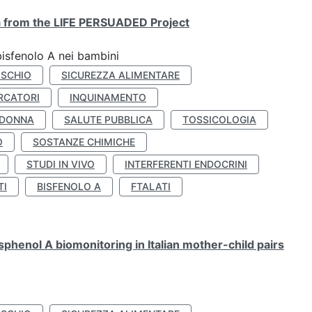
ta from the LIFE PERSUADED Project
bisfenolo A nei bambini
ISCHIO
SICUREZZA ALIMENTARE
RCATORI
INQUINAMENTO
 DONNA
SALUTE PUBBLICA
TOSSICOLOGIA
O
SOSTANZE CHIMICHE
STUDI IN VIVO
INTERFERENTI ENDOCRINI
TI
BISFENOLO A
FTALATI
henol A biomonitoring in Italian mother-child pairs