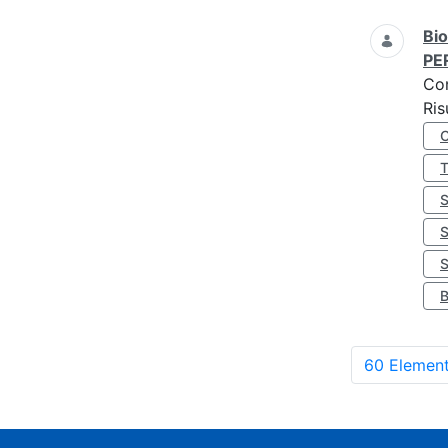
Bio
PE
Co
Ris
S
60 Element