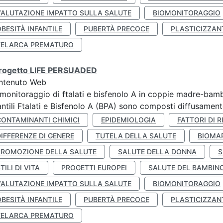
VALUTAZIONE IMPATTO SULLA SALUTE
BIOMONITORAGGIO
BESITÀ INFANTILE
PUBERTÀ PRECOCE
PLASTICIZZAN
TELARCA PREMATURO
 progetto LIFE PERSUADED
ntenuto Web
monitoraggio di ftalati e bisfenolo A in coppie madre-bamb
antili Ftalati e Bisfenolo A (BPA) sono composti diffusamente 
CONTAMINANTI CHIMICI
EPIDEMIOLOGIA
FATTORI DI R
IFFERENZE DI GENERE
TUTELA DELLA SALUTE
BIOMA
PROMOZIONE DELLA SALUTE
SALUTE DELLA DONNA
S
TILI DI VITA
PROGETTI EUROPEI
SALUTE DEL BAMBIN
VALUTAZIONE IMPATTO SULLA SALUTE
BIOMONITORAGGIO
BESITÀ INFANTILE
PUBERTÀ PRECOCE
PLASTICIZZAN
TELARCA PREMATURO