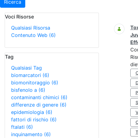
Ricerca
Voci Risorse
Ricerca
Tox
Qualsiasi Risorsa
Juv
Contenuto Web
(6)
Eff
Co
Tag
Ris
die
Qualsiasi Tag
biomarcatori
(6)
biomonitoraggio
(6)
D
bisfenolo a
(6)
contaminanti chimici
(6)
S
differenze di genere
(6)
epidemiologia
(6)
fattori di rischio
(6)
O
ftalati
(6)
inquinamento
(6)