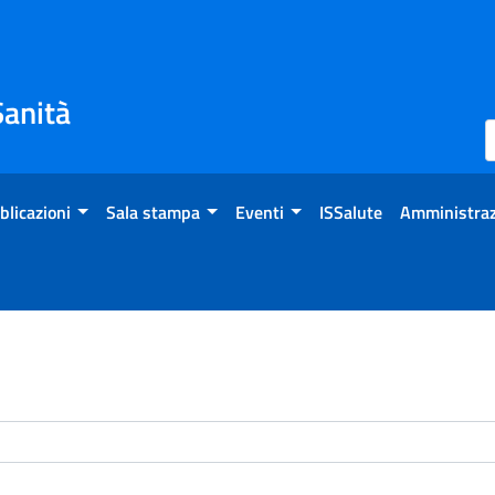
Sanità
blicazioni
Sala stampa
Eventi
ISSalute
Amministraz
enti