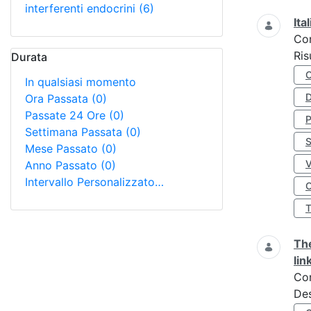
interferenti endocrini
(6)
Ita
Co
Ris
Durata
In qualsiasi momento
D
Ora Passata
(0)
Passate 24 Ore
(0)
Settimana Passata
(0)
S
Mese Passato
(0)
Anno Passato
(0)
Intervallo Personalizzato…
O
The
lin
Co
Des