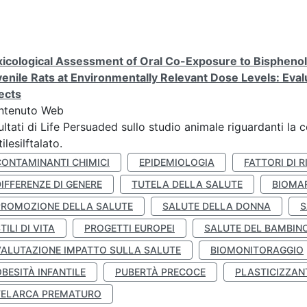
icological Assessment of Oral Co-Exposure to Bisphenol 
enile Rats at Environmentally Relevant Dose Levels: Evalu
ects
ntenuto Web
ultati di Life Persuaded sullo studio animale riguardanti la 
tilesilftalato.
CONTAMINANTI CHIMICI
EPIDEMIOLOGIA
FATTORI DI R
IFFERENZE DI GENERE
TUTELA DELLA SALUTE
BIOMA
PROMOZIONE DELLA SALUTE
SALUTE DELLA DONNA
S
TILI DI VITA
PROGETTI EUROPEI
SALUTE DEL BAMBIN
VALUTAZIONE IMPATTO SULLA SALUTE
BIOMONITORAGGIO
BESITÀ INFANTILE
PUBERTÀ PRECOCE
PLASTICIZZAN
TELARCA PREMATURO