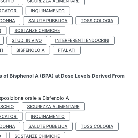
ISCHIO
SICUREZZA ALIMENTARE
RCATORI
INQUINAMENTO
 DONNA
SALUTE PUBBLICA
TOSSICOLOGIA
O
SOSTANZE CHIMICHE
STUDI IN VIVO
INTERFERENTI ENDOCRINI
TI
BISFENOLO A
FTALATI
ts of Bisphenol A (BPA) at Dose Levels Derived From
esposizione orale a Bisfenolo A
ISCHIO
SICUREZZA ALIMENTARE
RCATORI
INQUINAMENTO
 DONNA
SALUTE PUBBLICA
TOSSICOLOGIA
O
SOSTANZE CHIMICHE