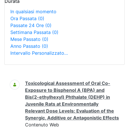
Durata
In qualsiasi momento
Ora Passata
(0)
Passate 24 Ore
(0)
Settimana Passata
(0)
Mese Passato
(0)
Anno Passato
(0)
Intervallo Personalizzato…
Ricerca
Toxicological Assessment of Oral Co-
Exposure to Bisphenol A (BPA) and
Bis(2-ethylhexyl) Phthalate (DEHP) in
Juvenile Rats at Environmentally
Relevant Dose Levels: Evaluation of the
Synergic, Additive or Antagonistic Effects
Contenuto Web