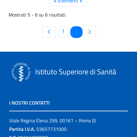
4 Elementi
Mostrati 5 - 6 su 6 risultati.
Pagina
Pagina
1
2
Istituto Superiore di Sanità
I NOSTRI CONTATTI
Viale Regina Elena 299, 00161 – Roma (I)
Partita I.V.A.
03657731000