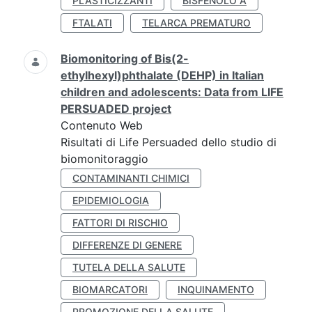
PLASTICIZZANTI
BISFENOLO A
FTALATI
TELARCA PREMATURO
Biomonitoring of Bis(2-
ethylhexyl)phthalate (DEHP) in Italian
children and adolescents: Data from LIFE
PERSUADED project
Contenuto Web
Risultati di Life Persuaded dello studio di
biomonitoraggio
CONTAMINANTI CHIMICI
EPIDEMIOLOGIA
FATTORI DI RISCHIO
DIFFERENZE DI GENERE
TUTELA DELLA SALUTE
BIOMARCATORI
INQUINAMENTO
PROMOZIONE DELLA SALUTE