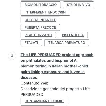
BIOMONITORAGGIO
STUDI IN VIVO
INTERFERENTI ENDOCRINI
OBESITÀ INFANTILE
PUBERTÀ PRECOCE
PLASTICIZZANTI
BISFENOLO A
FTALATI
TELARCA PREMATURO
The LIFE PERSUADED project approach
on phthalates and bisphenol A
biomonitoring in Italian mother-child
pairs linking exposure and juvenile
diseases
Contenuto Web
Descrizione generale del progetto Life
PERSUADED
CONTAMINANTI CHIMICI