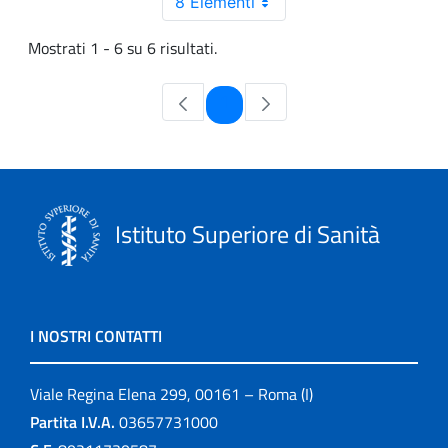
8 Elementi
Mostrati 1 - 6 su 6 risultati.
Pagina
1
Istituto Superiore di Sanità
I NOSTRI CONTATTI
Viale Regina Elena 299, 00161 – Roma (I)
Partita I.V.A.
03657731000