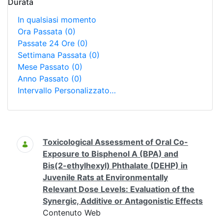
Durata
In qualsiasi momento
Ora Passata
(0)
Passate 24 Ore
(0)
Settimana Passata
(0)
Mese Passato
(0)
Anno Passato
(0)
Intervallo Personalizzato…
Ricerca
Toxicological Assessment of Oral Co-
Exposure to Bisphenol A (BPA) and
Bis(2-ethylhexyl) Phthalate (DEHP) in
Juvenile Rats at Environmentally
Relevant Dose Levels: Evaluation of the
Synergic, Additive or Antagonistic Effects
Contenuto Web