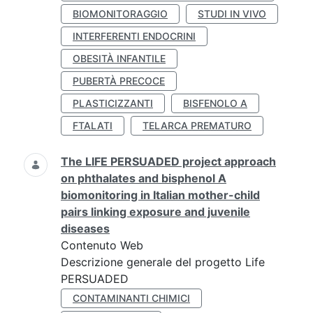
BIOMONITORAGGIO
STUDI IN VIVO
INTERFERENTI ENDOCRINI
OBESITÀ INFANTILE
PUBERTÀ PRECOCE
PLASTICIZZANTI
BISFENOLO A
FTALATI
TELARCA PREMATURO
The LIFE PERSUADED project approach
on phthalates and bisphenol A
biomonitoring in Italian mother-child
pairs linking exposure and juvenile
diseases
Contenuto Web
Descrizione generale del progetto Life
PERSUADED
CONTAMINANTI CHIMICI