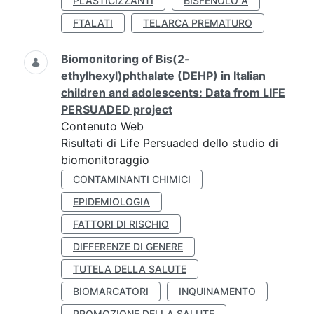
PLASTICIZZANTI
BISFENOLO A
FTALATI
TELARCA PREMATURO
Biomonitoring of Bis(2-
ethylhexyl)phthalate (DEHP) in Italian
children and adolescents: Data from LIFE
PERSUADED project
Contenuto Web
Risultati di Life Persuaded dello studio di
biomonitoraggio
CONTAMINANTI CHIMICI
EPIDEMIOLOGIA
FATTORI DI RISCHIO
DIFFERENZE DI GENERE
TUTELA DELLA SALUTE
BIOMARCATORI
INQUINAMENTO
PROMOZIONE DELLA SALUTE